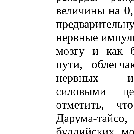
величины на 0,
предварите
нервные импул
мозгу и как 
пути, облегч
нервных им
силовыми ц
отметить, чт
Дарума-тайсо
буддийских мо