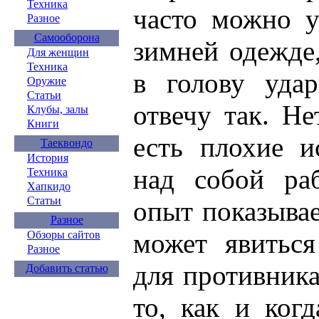
Техника
часто можно у
Разное
Самооборона
зимней одежде,
Для женщин
Техника
в голову уда
Оружие
Статьи
отвечу так. H
Клубы, залы
Книги
есть плохие и
Таеквондо
История
над собой ра
Техника
Хапкидо
Статьи
опыт показывае
Разное
может явитьс
Обзоры сайтов
Разное
для противник
Добавить статью
то, как и ког