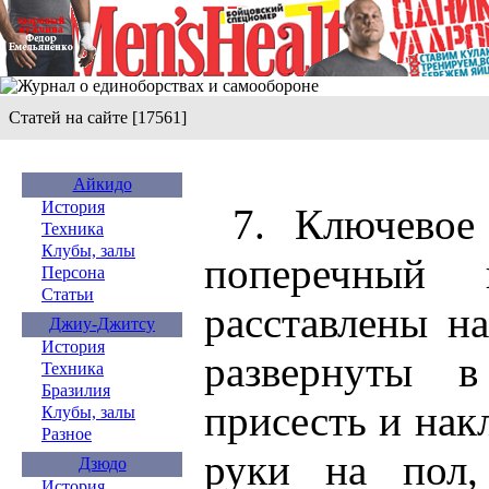
Статей на сайте [17561]
Айкидо
История
7. Ключевое 
Техника
Клубы, залы
поперечный
Персона
Статьи
расставлены н
Джиу-Джитсу
История
развернуты в
Техника
Бразилия
присесть и нак
Клубы, залы
Разное
руки на пол,
Дзюдо
История