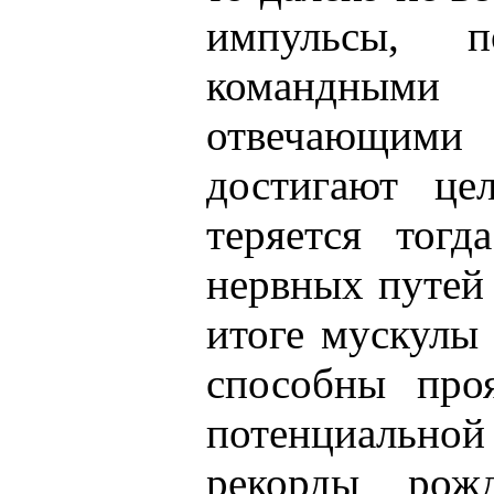
импульсы, 
командным
отвечающими
достигают це
теряется тогд
нервных путей
итоге мускулы
способны про
потенциальн
рекорды рож