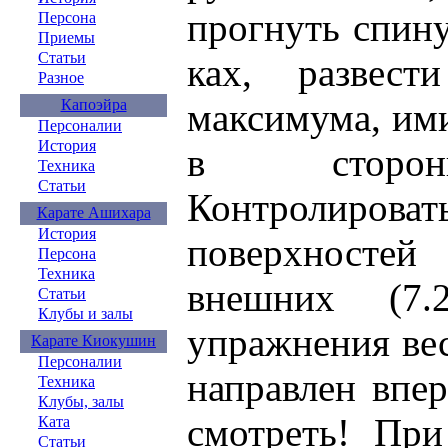
прогнуть спину 
Персона
Приемы
Статьи
ках, развес
Разное
Капоэйра
максимума, им
Персоналии
История
в стороны 
Техника
Статьи
Контролироват
Карате Ашихара
История
поверхносте
Персона
Техника
внешних (7.
Статьи
Клубы и залы
упражнения вес
Карате Киокушин
Персоналии
направлен впер
Техника
Клубы, залы
смотреть! Пр
Ката
Статьи