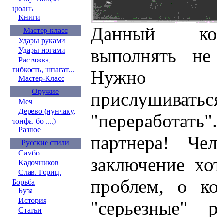
цюань
Книги
Данный ком
Мастер-класс
Удары руками
выполнять не
Удары ногами
Растяжка,
гибкость, шпагат...
Hужно оч
Мастер-Класс
Оружие
прислушиватьс
Меч
Дерево (нунчаку,
"переработа
тонфа, бо ....)
Разное
партнера! Че
Русские стили
Самбо
заключение хо
Кадочников
Слав. Гориц.
проблем, о к
Борьба
Буза
История
"серьезные" 
Статьи