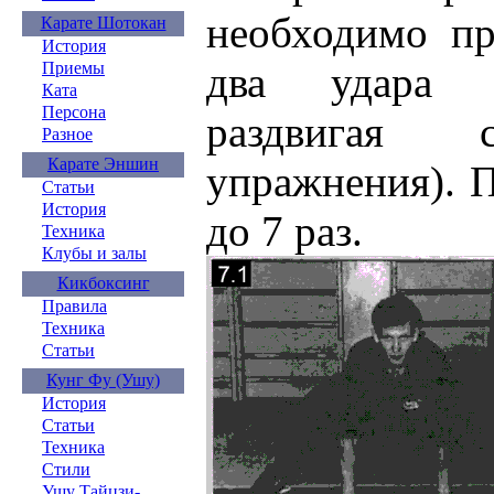
необходимо пр
Карате Шотокан
История
Приемы
два удара ёк
Ката
Персона
раздвигая 
Разное
Карате Эншин
упражнения). 
Статьи
История
до 7 раз.
Техника
Клубы и залы
Кикбоксинг
Правила
Техника
Статьи
Кунг Фу (Ушу)
История
Статьи
Техника
Стили
Ушу Тайцзи-