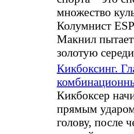
множество кул
Колумнист ES
Макнил пытаетс
золотую середи
Кикбоксинг. Гл
комбинационны
Кикбоксер начи
прямым ударом
голову, после 