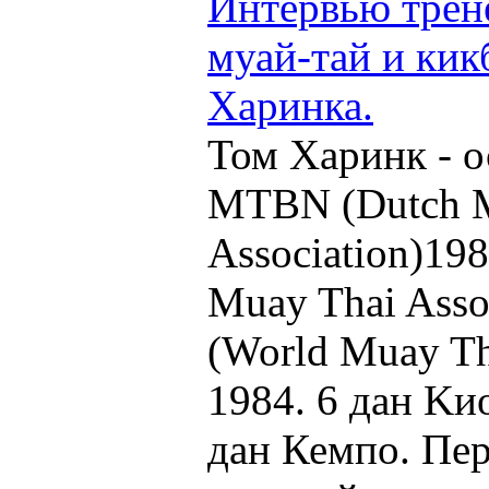
Интервью трен
муай-тай и кик
Харинка.
Том Харинк - 
MTBN (Dutch M
Association)19
Muay Thai Ass
(World Muay Th
1984. 6 дан Kи
дан Кемпо. Пер