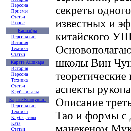
Персона
секреты одного
Приемы
Статьи
известных и э
Разное
Капоэйра
китайского УШ
Персоналии
История
Основополага
Техника
Статьи
школы Вин Чунь
Карате Ашихара
История
теоретические
Персона
Техника
аспекты рукопа
Статьи
Клубы и залы
Описание трет
Карате Киокушин
Персоналии
Тао и формы с
Техника
Клубы, залы
Ката
манекеном Мук
Статьи