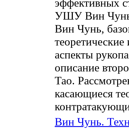
эффективных с
УШУ Вин Чунь
Вин Чунь, базо
теоретические
аспекты рукопа
описание втор
Тао. Рассмотр
касающиеся те
контратакующи
Вин Чунь. Тех