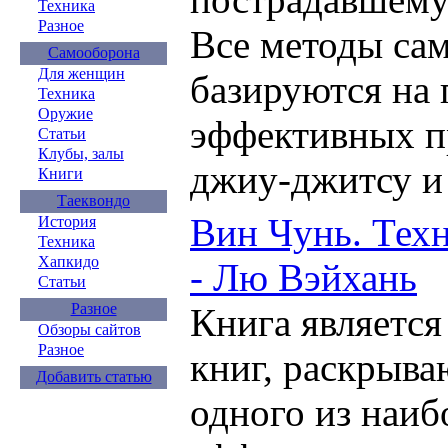
Техника
Разное
Все методы са
Самооборона
Для женщин
базируются на 
Техника
Оружие
эффективных п
Статьи
Клубы, залы
джиу-джитсу и 
Книги
Таеквондо
Вин Чунь. Техн
История
Техника
Хапкидо
- Лю Вэйхань
Статьи
Разное
Книга является
Обзоры сайтов
Разное
книг, раскрыв
Добавить статью
одного из наиб