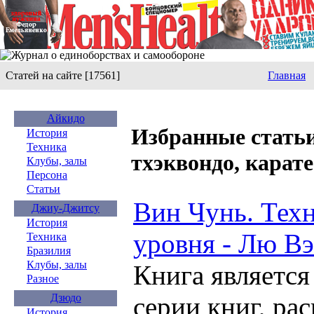
Статей на сайте [17561]
Главная
Айкидо
Избранные статьи
История
Техника
тхэквондо, карате
Клубы, залы
Персона
Статьи
Вин Чунь. Тех
Джиу-Джитсу
История
уровня - Лю В
Техника
Бразилия
Клубы, залы
Книга является
Разное
серии книг, р
Дзюдо
История