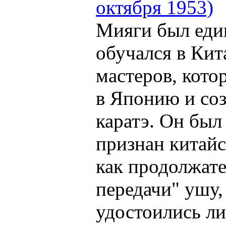
октября 1953)
Мияги был еди
обучался в Кита
мастеров, кото
в Японию и со
каратэ. Он бы
признан китай
как продолжат
передачи" ушу,
удостоились л