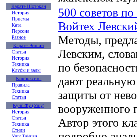
Карате Шотокан
500 советов по
История
Приемы
Войтех Левски
Ката
Персона
Методы, предл
Разное
Карате Эншин
Левским, слов
Статьи
История
по безопасност
Техника
Клубы и залы
дают реальную
Кикбоксинг
Правила
защиты от нев
Техника
Статьи
вооруженного 
Кунг Фу (Ушу)
История
Статьи
Автор этого кл
Техника
Стили
подробно анали
Ушу Тайцзи-