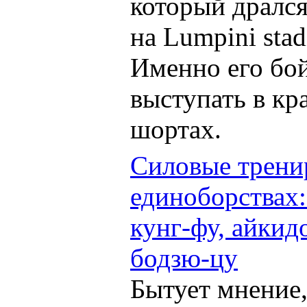
который дрался
на Lumpini stad
Именно его бо
выступать в кр
шортах.
Силовые трени
единоборствах:
кунг-фу, айкид
бодзю-цу
Бытует мнение,