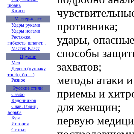
цюань
чувствительные
Книги
Мастер-класс
противника;
Удары руками
Удары ногами
удары, опасные
Растяжка,
гибкость, шпагат...
Мастер-Класс
способы защит
Оружие
захватов;
Меч
Дерево (нунчаку,
тонфа, бо ....)
методы атаки 
Разное
Русские стили
приемы и хитр
Самбо
Кадочников
для женщин;
Слав. Гориц.
Борьба
первую медиц
Буза
История
Статьи
пострадавшему