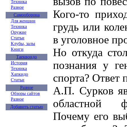
вызов по повес
Техника
Разное
Кого-то прихо
Самооборона
Для женщин
грудь или коле
Техника
Оружие
в уголовное пр
Статьи
Клубы, залы
Но откуда сто
Книги
Таеквондо
познания у ге
История
Техника
Хапкидо
спорта? Ответ п
Статьи
А.П. Сурков я
Разное
Обзоры сайтов
Разное
областной ф
Добавить статью
Почему его вы