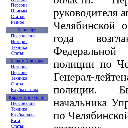
Персона
руководителя а
Приемы
Статьи
Челябинской о
Разное
Капоэйра
года возгла
Персоналии
История
Техника
Федеральной 
Статьи
полиции по Че
Карате Ашихара
История
Персона
Генерал-лей
Техника
Статьи
полиции. Б
Клубы и залы
Карате Киокушин
начальника Уп
Персоналии
Техника
по Челябинско
Клубы, залы
Ката
Статьи