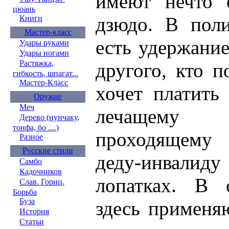
имеют нечто 
цюань
дзюдо. В поли
Книги
Мастер-класс
есть удержание
Удары руками
Удары ногами
Растяжка,
другого, кто п
гибкость, шпагат...
Мастер-Класс
хочет платить
Оружие
Меч
лечащему 
Дерево (нунчаку,
тонфа, бо ....)
проходящему
Разное
Русские стили
деду-инвалид
Самбо
Кадочников
лопатках. В 
Слав. Гориц.
Борьба
Буза
здесь применя
История
Статьи