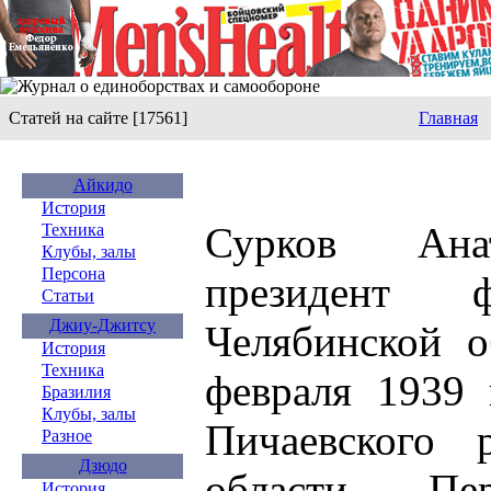
Статей на сайте [17561]
Главная
Айкидо
История
Сурков Ана
Техника
Клубы, залы
Персона
президент 
Статьи
Джиу-Джитсу
Челябинской о
История
Техника
февраля 1939 
Бразилия
Клубы, залы
Пичаевского 
Разное
Дзюдо
области. Пе
История