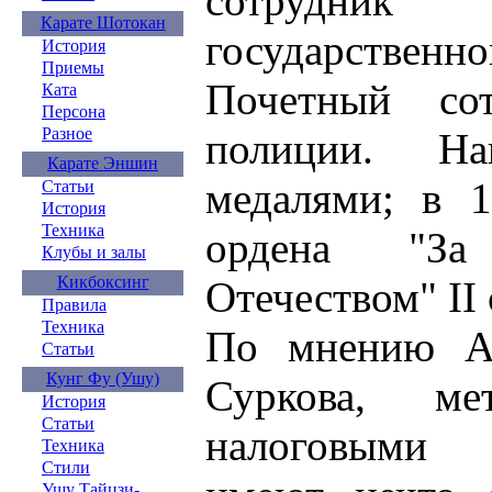
сотрудн
Карате Шотокан
государствен
История
Приемы
Почетный сот
Ката
Персона
Разное
полиции. На
Карате Эншин
медалями; в 1
Статьи
История
Техника
ордена "За
Клубы и залы
Кикбоксинг
Отечеством" II 
Правила
Техника
По мнению Ан
Статьи
Кунг Фу (Ушу)
Суркова, м
История
Статьи
налоговыми
Техника
Стили
Ушу Тайцзи-