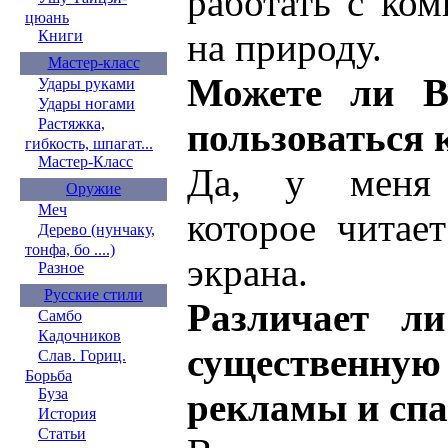
работать с ко
цюань
на природу.
Книги
Мастер-класс
Можете ли В
Удары руками
Удары ногами
Растяжка,
пользоваться
гибкость, шпагат...
Мастер-Класс
Да, у меня 
Оружие
Меч
которое читае
Дерево (нунчаку,
тонфа, бо ....)
экрана.
Разное
Русские стили
Различает л
Самбо
Кадочников
существенну
Слав. Гориц.
Борьба
Буза
рекламы и сп
История
Статьи