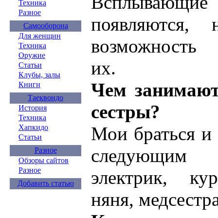
Всплывающи
Техника
Разное
появляются,
Самооборона
Для женщин
возможность 
Техника
Оружие
их.
Статьи
Клубы, залы
Чем занимают
Книги
Таеквондо
сестры?
История
Техника
Хапкидо
Мои браться и
Статьи
следующим 
Разное
Обзоры сайтов
Разное
электрик, кур
Добавить статью
няня, медсестра