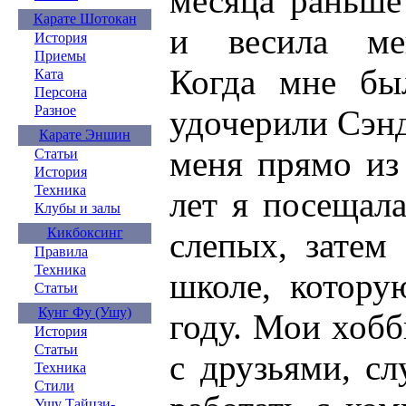
месяца раньше
Карате Шотокан
и весила ме
История
Приемы
Когда мне бы
Ката
Персона
Разное
удочерили Сэнд
Карате Эншин
меня прямо из
Статьи
История
Техника
лет я посещал
Клубы и залы
Кикбоксинг
слепых, затем
Правила
Техника
школе, котору
Статьи
Кунг Фу (Ушу)
году. Мои хобб
История
Статьи
с друзьями, сл
Техника
Стили
Ушу Тайцзи-