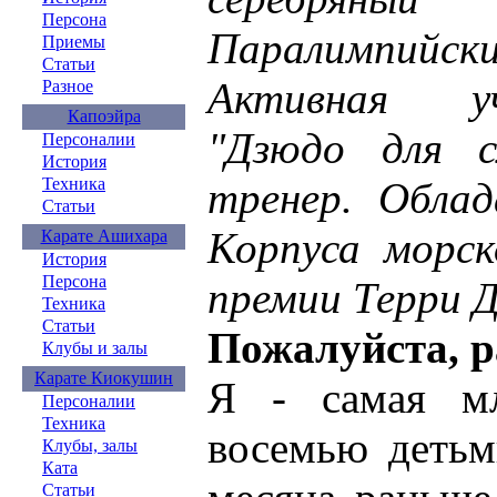
Персона
Паралимпийски
Приемы
Статьи
Активная у
Разное
Капоэйра
"Дзюдо для с
Персоналии
История
Техника
тренер. Облад
Статьи
Корпуса морс
Карате Ашихара
История
Персона
премии Терри Д
Техника
Статьи
Пожалуйста, р
Клубы и залы
Карате Киокушин
Я - самая м
Персоналии
Техника
восемью детьм
Клубы, залы
Ката
Статьи