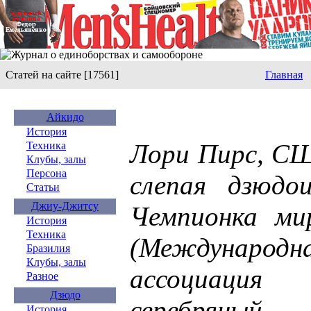
Статей на сайте [17561]
Главная
Айкидо
История
Лори Пирс, СШ
Техника
Клубы, залы
Персона
слепая дзюдои
Статьи
Джиу-Джитсу
Чемпионка ми
История
Техника
(Междунаро
Бразилия
Клубы, залы
ассоциация 
Разное
Дзюдо
серебря
История