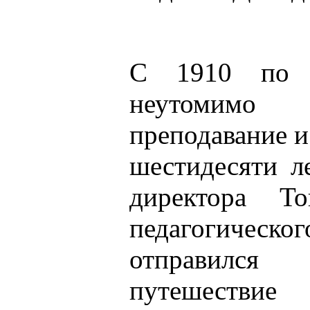
С 1910 по 
неутомим
преподавание и
шестидесяти л
директора То
педагогиче
отправился
путешестви