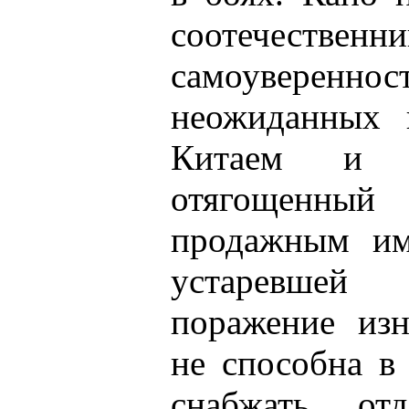
соотечестве
самоувере
неожиданных 
Китаем и Р
отягощенн
продажным им
устаревшей
поражение изн
не способна в
снабжать от