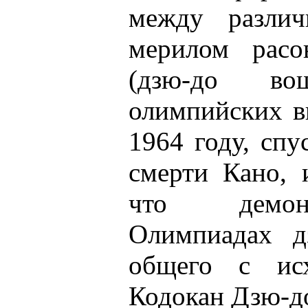
между разли
мерилом расов
(дзю-до в
олимпийских в
1964 году, спу
смерти Кано, 
что демон
Олимпиадах д
общего с ис
Кодокан Дзю-до