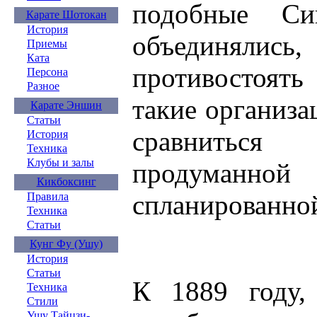
подобные Си
Карате Шотокан
История
объединя
Приемы
Ката
противостоять
Персона
Разное
такие организа
Карате Эншин
Статьи
сравнитьс
История
Техника
Клубы и залы
продуманно
Кикбоксинг
спланированно
Правила
Техника
Статьи
Кунг Фу (Ушу)
История
Статьи
К 1889 году,
Техника
Стили
Ушу Тайцзи-