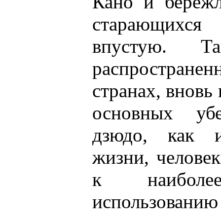
Кано и бережл
старающихся 
впустую. Та
распростра
странах, вновь
основных уб
дзюдо, как 
жизни, челове
к наиболее
использова