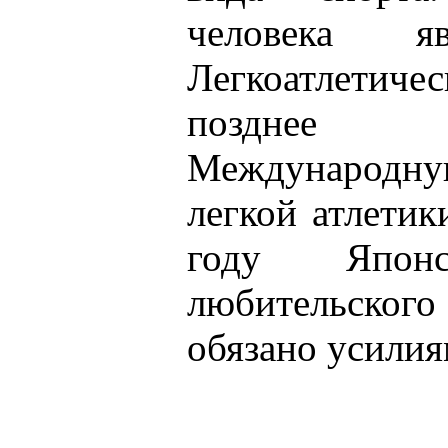
человека яв
Легкоатлетиче
позднее 
Международ
легкой атлетик
году Японс
любительско
обязано усилия