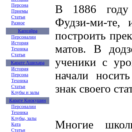
Персона
В 1886 году
Приемы
Статьи
Фудзи-ми-те, 
Разное
Капоэйра
построить прек
Персоналии
История
матов. В додз
Техника
Статьи
ученики с уро
Карате Ашихара
История
начали носить
Персона
Техника
знак своего ста
Статьи
Клубы и залы
Карате Киокушин
Персоналии
Техника
Клубы, залы
Многие школ
Ката
Статьи