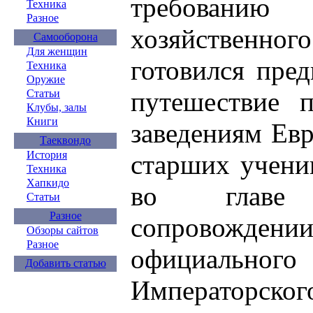
требованию
Техника
Разное
хозяйствен
Самооборона
Для женщин
готовился пре
Техника
Оружие
путешествие п
Статьи
Клубы, залы
Книги
заведениям Ев
Таеквондо
История
старших учени
Техника
Хапкидо
во главе
Статьи
Разное
сопровожде
Обзоры сайтов
Разное
официаль
Добавить статью
Императорско