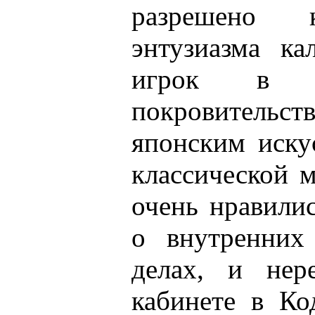
разрешено 
энтузиазма ка
игрок в с
покровительст
японским иску
классической 
очень нравили
о внутренних
делах, и нер
кабинете в Ко