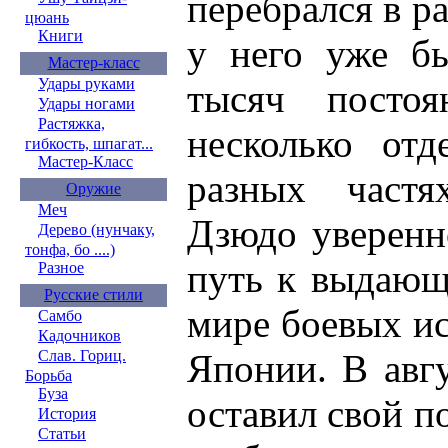
перебрался в р
цюань
Книги
у него уже бы
Мастер-класс
Удары руками
тысяч посто
Удары ногами
Растяжка,
несколько отд
гибкость, шпагат...
Мастер-Класс
разных частя
Оружие
Меч
Дзюдо уверенн
Дерево (нунчаку,
тонфа, бо ....)
путь к выдающ
Разное
Русские стили
мире боевых и
Самбо
Кадочников
Слав. Гориц.
Японии. В авг
Борьба
Буза
оставил свой п
История
Статьи