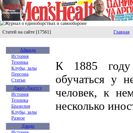
Статей на сайте [17561]
Главная
Айкидо
История
К 1885 году
Техника
Клубы, залы
Персона
обучаться у н
Статьи
Джиу-Джитсу
человек, к не
История
Техника
несколько инос
Бразилия
Клубы, залы
Разное
Дзюдо
История