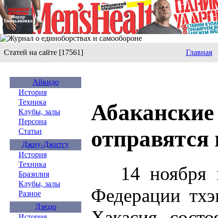
Статей на сайте [17561]
Главная
Айкидо
История
Техника
Абаканские
Клубы, залы
Персона
отправятся
Статьи
Джиу-Джитсу
История
Техника
14 ноября ю
Бразилия
Клубы, залы
Федерации тхэ
Разное
Дзюдо
Хакасия, сост
История