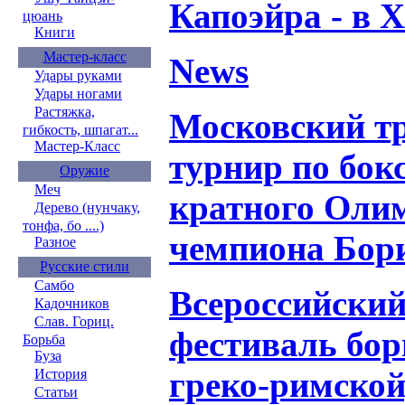
Капоэйра - в 
цюань
Книги
Мастер-класс
News
Удары руками
Удары ногами
Растяжка,
Московский т
гибкость, шпагат...
Мастер-Класс
турнир по бокс
Оружие
Меч
кратного Оли
Дерево (нунчаку,
тонфа, бо ....)
чемпиона Бор
Разное
Русские стили
Самбо
Всероссийски
Кадочников
Слав. Гориц.
фестиваль бор
Борьба
Буза
греко-римской
История
Статьи