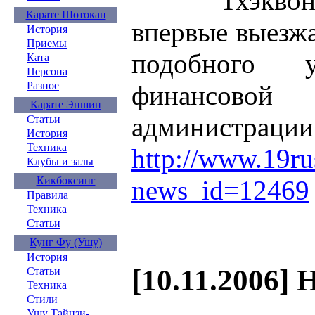
Тхэквондис
Карате Шотокан
впервые выезж
История
Приемы
подобного у
Ката
Персона
Разное
финансов
Карате Эншин
администрации
Статьи
История
Техника
http://www.19ru
Клубы и залы
Кикбоксинг
news_id=12469
Правила
Техника
Статьи
Кунг Фу (Ушу)
История
[10.11.2006] 
Статьи
Техника
Стили
Ушу Тайцзи-