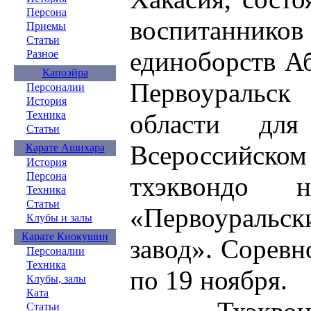
Персона
воспита
Приемы
Статьи
единоборств Аб
Разное
Капоэйра
Первоураль
Персоналии
История
области дл
Техника
Статьи
Всероссийс
Карате Ашихара
История
Персона
тхэквондо
Техника
Статьи
«Первоурал
Клубы и залы
Карате Киокушин
завод». Соревн
Персоналии
Техника
по 19 ноября.
Клубы, залы
Ката
Статьи