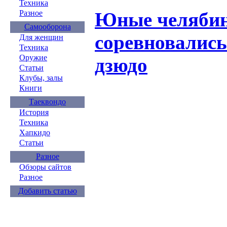
Техника
Юные челябин
Разное
Самооборона
соревновались
Для женщин
Техника
Оружие
дзюдо
Статьи
Клубы, залы
Книги
Таеквондо
История
Техника
Хапкидо
Статьи
Разное
Обзоры сайтов
Разное
Добавить статью