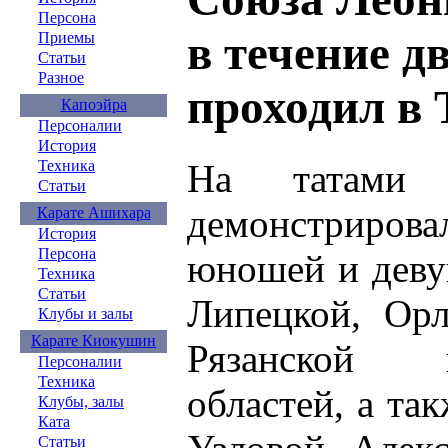
Персона
в течение д
Приемы
Статьи
Разное
проходил в 
Капоэйра
Персоналии
История
На татами 
Техника
Статьи
демонстриров
Карате Ашихара
История
Персона
юношей и деву
Техника
Статьи
Липецкой, Орл
Клубы и залы
Карате Киокушин
Рязанской 
Персоналии
Техника
областей, а та
Клубы, залы
Ката
Статьи