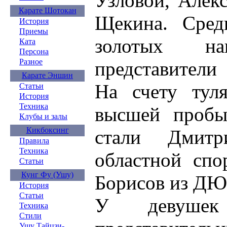
Узловой, Алек
Карате Шотокан
Щекина. Сре
История
Приемы
золотых на
Ката
Персона
Разное
представители
Карате Эншин
На счету тул
Статьи
История
Техника
высшей пробы
Клубы и залы
Кикбоксинг
стали Дмит
Правила
Техника
областной сп
Статьи
Кунг Фу (Ушу)
Борисов из Д
История
Статьи
У девушек
Техника
Стили
Ушу Тайцзи-