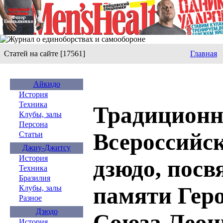
Статей на сайте [17561]
Главная
Айкидо
История
Техника
Традиционн
Клубы, залы
Персона
Всероссийс
Статьи
Джиу-Джитсу
История
дзюдо, пос
Техника
Бразилия
памяти Геро
Клубы, залы
Разное
Дзюдо
Союза Леон
История