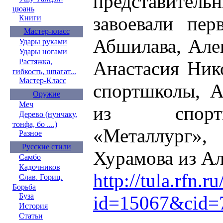
представитель
цюань
завоевали пер
Книги
Мастер-класс
Абшилава, Але
Удары руками
Удары ногами
Растяжка,
Анастасия Ник
гибкость, шпагат...
Мастер-Класс
спортшколы, А
Оружие
Меч
из спорт
Дерево (нунчаку,
тонфа, бо ....)
«Металлург»
Разное
Русские стили
Хурамова из Ал
Самбо
Кадочников
http://tula.rfn.r
Слав. Гориц.
Борьба
Буза
id=15067&cid=
История
Статьи