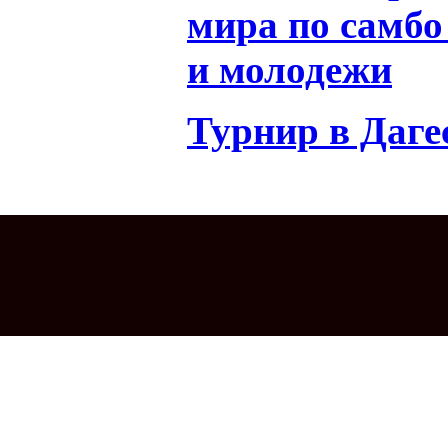
мира по самбо
и молодежи
Турнир в Дагес