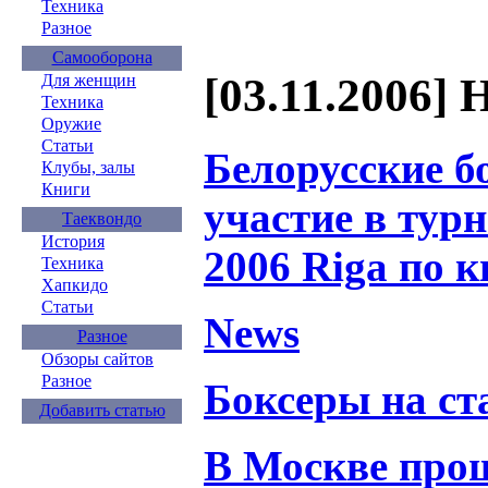
Техника
Разное
Самооборона
[03.11.2006] 
Для женщин
Техника
Оружие
Статьи
Белорусские 
Клубы, залы
Книги
участие в тур
Таеквондо
История
2006 Riga по 
Техника
Хапкидо
Статьи
News
Разное
Обзоры сайтов
Разное
Боксеры на ст
Добавить статью
В Москве про