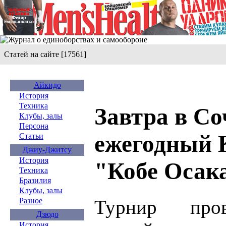
Статей на сайте [17561]
Айкидо
История
Техника
Завтра в Со
Клубы, залы
Персона
ежегодный К
Статьи
Джиу-Джитсу
История
"Кобе Осак
Техника
Бразилия
Клубы, залы
Турнир про
Разное
Дзюдо
История