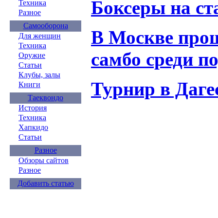
Боксеры на ст
Техника
Разное
Самооборона
В Москве про
Для женщин
Техника
самбо среди п
Оружие
Статьи
Клубы, залы
Турнир в Дагес
Книги
Таеквондо
История
Техника
Хапкидо
Статьи
Разное
Обзоры сайтов
Разное
Добавить статью