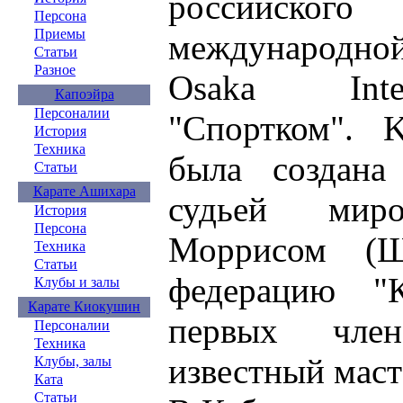
российског
Персона
Приемы
международно
Статьи
Разное
Osaka Inter
Капоэйра
Персоналии
"Спортком". K
История
Техника
была создана
Статьи
Карате Ашихара
судьей мир
История
Персона
Моррисом (Шо
Техника
Статьи
федерацию "
Клубы и залы
Карате Киокушин
первых член
Персоналии
Техника
известный маст
Клубы, залы
Ката
Статьи