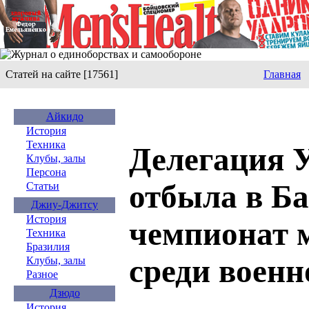
Статей на сайте [17561]
Главная
Айкидо
История
Техника
Делегация 
Клубы, залы
Персона
отбыла в Ба
Статьи
Джиу-Джитсу
История
чемпионат м
Техника
Бразилия
среди воен
Клубы, залы
Разное
Дзюдо
История