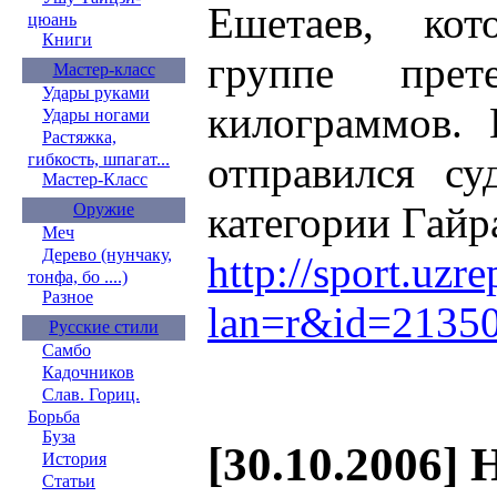
Ешетаев, ко
цюань
Книги
группе пре
Мастер-класс
Удары руками
килограммов. 
Удары ногами
Растяжка,
отправился су
гибкость, шпагат...
Мастер-Класс
категории Гайр
Оружие
Меч
Дерево (нунчаку,
http://sport.uzr
тонфа, бо ....)
Разное
lan=r&id=2135
Русские стили
Самбо
Кадочников
Слав. Гориц.
Борьба
Буза
[30.10.2006] 
История
Статьи