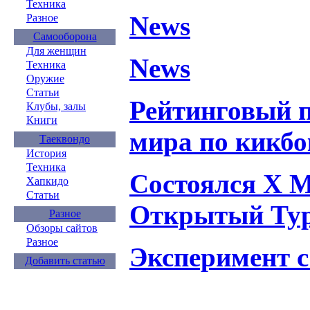
Техника
News
Разное
Самооборона
Для женщин
News
Техника
Оружие
Статьи
Рейтинговый 
Клубы, залы
Книги
мира по кикбо
Таеквондо
История
Техника
Состоялся X 
Хапкидо
Статьи
Открытый Тур
Разное
Обзоры сайтов
Разное
Эксперимент с
Добавить статью