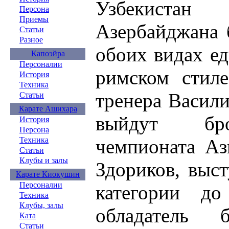
Узбекист
Персона
Приемы
Азербайджана 
Статьи
Разное
обоих видах ед
Капоэйра
Персоналии
римском стиле
История
Техника
тренера Васил
Статьи
Карате Ашихара
выйдут бро
История
Персона
чемпионата Аз
Техника
Статьи
Клубы и залы
Здориков, выс
Карате Киокушин
Персоналии
категории до
Техника
Клубы, залы
обладатель 
Ката
Статьи