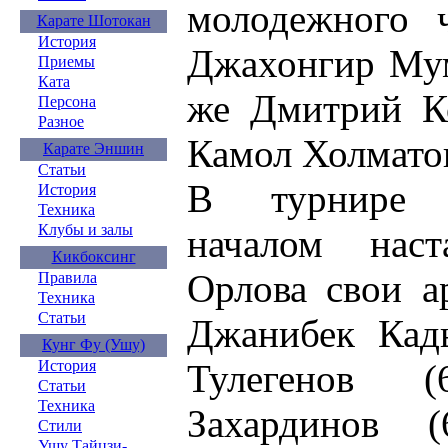
молодежного 
Карате Шотокан
История
Джахонгир Мум
Приемы
Ката
же Дмитрий Ко
Персона
Разное
Камол Холматов
Карате Эншин
Статьи
В турнире 
История
Техника
Клубы и залы
началом наст
Кикбоксинг
Орлова свои а
Правила
Техника
Статьи
Джанибек Кады
Кунг Фу (Ушу)
Тулегенов 
История
Статьи
Техника
Захардинов 
Стили
Ушу Тайцзи-