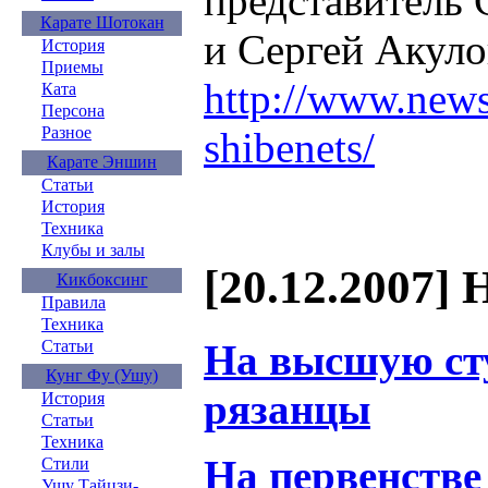
представитель
Карате Шотокан
и Сергей Акуло
История
Приемы
http://www.news
Ката
Персона
Разное
shibenets/
Карате Эншин
Статьи
История
Техника
Клубы и залы
[20.12.2007] 
Кикбоксинг
Правила
Техника
На высшую сту
Статьи
Кунг Фу (Ушу)
рязанцы
История
Статьи
Техника
На первенстве
Стили
Ушу Тайцзи-