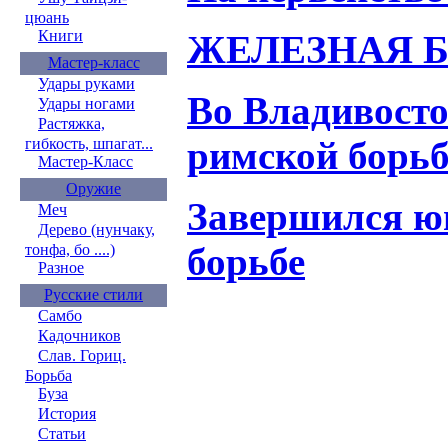
цюань
Книги
ЖЕЛЕЗНАЯ 
Мастер-класс
Удары руками
Во Владивосто
Удары ногами
Растяжка,
римской борьб
гибкость, шпагат...
Мастер-Класс
Оружие
Завершился юн
Меч
Дерево (нунчаку,
борьбе
тонфа, бо ....)
Разное
Русские стили
Самбо
Кадочников
Слав. Гориц.
Борьба
Буза
История
Статьи