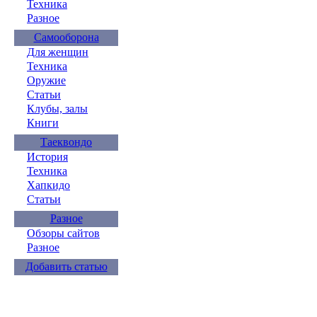
Техника
Разное
Самооборона
Для женщин
Техника
Оружие
Статьи
Клубы, залы
Книги
Таеквондо
История
Техника
Хапкидо
Статьи
Разное
Обзоры сайтов
Разное
Добавить статью