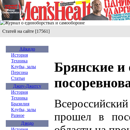
Статей на сайте [17561]
Айкидо
История
Техника
Брянские и
Клубы, залы
Персона
посоревнов
Статьи
Джиу-Джитсу
История
Техника
Всероссийский
Бразилия
Клубы, залы
прошел в пос
Разное
Дзюдо
области на про
История