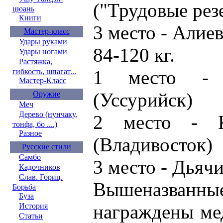
("Трудовые рез
цюань
Книги
3 место - Алие
Мастер-класс
Удары руками
84-120 кг.
Удары ногами
Растяжка,
1 место - 
гибкость, шпагат...
Мастер-Класс
(Уссурийск)
Оружие
Меч
Дерево (нунчаку,
2 место - К
тонфа, бо ....)
Разное
(Владивосток)
Русские стили
Самбо
3 место - Дья
Кадочников
Слав. Гориц.
Вышеназван
Борьба
Буза
награждены ме
История
Статьи