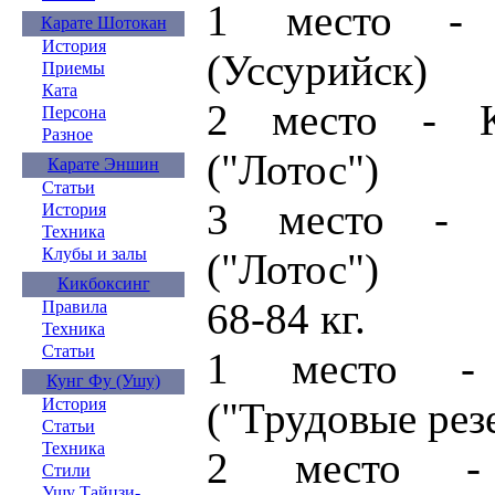
1 место - 
Карате Шотокан
История
(Уссурийск)
Приемы
Ката
2 место - К
Персона
Разное
("Лотос")
Карате Эншин
Статьи
3 место - К
История
Техника
Клубы и залы
("Лотос")
Кикбоксинг
68-84 кг.
Правила
Техника
Статьи
1 место - 
Кунг Фу (Ушу)
("Трудовые рез
История
Статьи
Техника
2 место - 
Стили
Ушу Тайцзи-