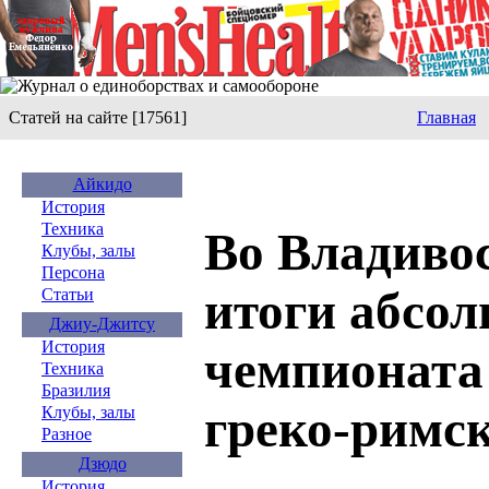
Статей на сайте [17561]
Главная
Айкидо
История
Техника
Во Владиво
Клубы, залы
Персона
итоги абсо
Статьи
Джиу-Джитсу
История
чемпионата 
Техника
Бразилия
греко-римск
Клубы, залы
Разное
Дзюдо
История