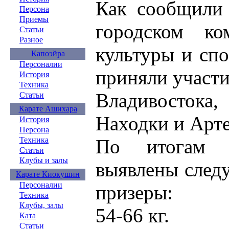
Как сообщили
Персона
Приемы
городском ко
Статьи
Разное
культуры и спо
Капоэйра
Персоналии
приняли участи
История
Техника
Владивосто
Статьи
Карате Ашихара
Находки и Арт
История
Персона
По итогам 
Техника
Статьи
Клубы и залы
выявлены след
Карате Киокушин
Персоналии
призеры:
Техника
Клубы, залы
54-66 кг.
Ката
Статьи