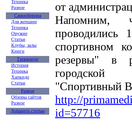
Техника
от администрац
Разное
Самооборона
Напомним, ч
Для женщин
Техника
проводились 
Оружие
Статьи
спортивном ко
Клубы, залы
Книги
резервы" в р
Таеквондо
История
городско
Техника
Хапкидо
"Спортивный В
Статьи
Разное
http://primamed
Обзоры сайтов
Разное
id=57716
Добавить статью