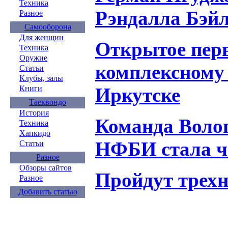
Техника
Рэндалла Бэй
Разное
Самооборона
Для женщин
Открытое перв
Техника
Оружие
комплексному 
Статьи
Клубы, залы
Иркутске
Книги
Таеквондо
История
Команда Волог
Техника
Хапкидо
НФБИ стала 
Статьи
Разное
Обзоры сайтов
Пройдут трехн
Разное
Добавить статью