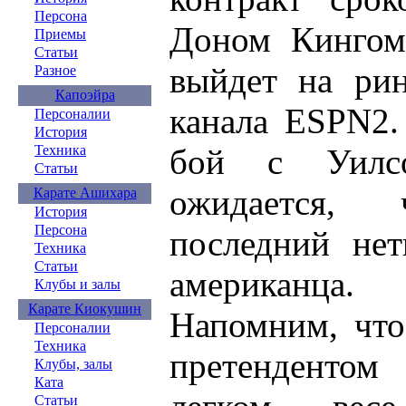
Персона
Доном Кингом
Приемы
Статьи
выйдет на ри
Разное
Капоэйра
канала ESPN2.
Персоналии
История
бой с Уилс
Техника
Статьи
ожидается,
Карате Ашихара
История
Персона
последний нет
Техника
Статьи
американца.
Клубы и залы
Карате Киокушин
Напомним, что
Персоналии
Техника
претенденто
Клубы, залы
Ката
Статьи