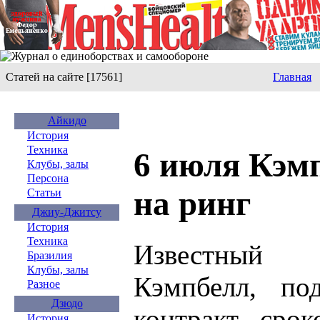
Статей на сайте [17561]
Главная
Айкидо
История
Техника
6 июля Кэм
Клубы, залы
Персона
на ринг
Статьи
Джиу-Джитсу
История
Техника
Известный 
Бразилия
Клубы, залы
Кэмпбелл, по
Разное
Дзюдо
контракт сро
История