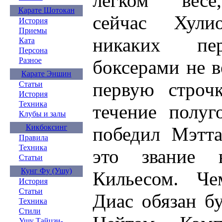
легком весе
Карате Шотокан
сейчас Хули
История
Приемы
никаких пе
Ката
Персона
Разное
боксерами не в
Карате Эншин
первую строч
Статьи
История
Техника
течение полуг
Клубы и залы
Кикбоксинг
победил Мэтта
Правила
Техника
это звание
Статьи
Кунг Фу (Ушу)
Кильесом. Ч
История
Статьи
Диас обязан б
Техника
Стили
Ушу Тайцзи-