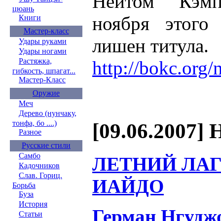
Нейтом Кэм
цюань
ноября этого 
Книги
Мастер-класс
лишен титула.
Удары руками
Удары ногами
Растяжка,
http://bokc.org
гибкость, шпагат...
Мастер-Класс
Оружие
Меч
Дерево (нунчаку,
тонфа, бо ....)
[09.06.2007] 
Разное
Русские стили
Самбо
ЛЕТНИЙ ЛАГ
Кадочников
Слав. Гориц.
ИАЙДО
Борьба
Буза
История
Герман Нгудж
Статьи