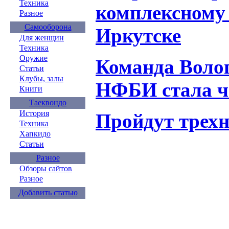
Техника
комплексному 
Разное
Самооборона
Иркутске
Для женщин
Техника
Оружие
Команда Волог
Статьи
Клубы, залы
НФБИ стала 
Книги
Таеквондо
История
Пройдут трехн
Техника
Хапкидо
Статьи
Разное
Обзоры сайтов
Разное
Добавить статью