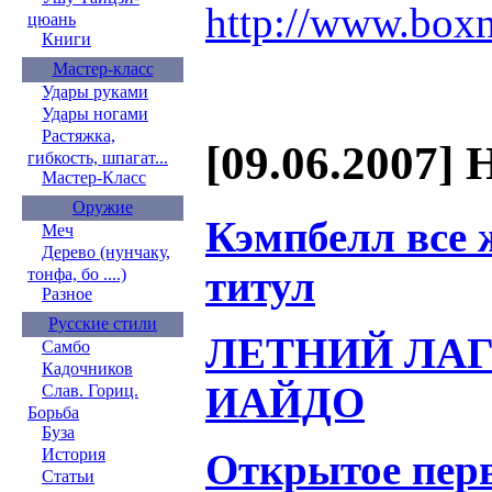
http://www.boxn
цюань
Книги
Мастер-класс
Удары руками
Удары ногами
Растяжка,
[09.06.2007] 
гибкость, шпагат...
Мастер-Класс
Оружие
Кэмпбелл все ж
Меч
Дерево (нунчаку,
титул
тонфа, бо ....)
Разное
Русские стили
ЛЕТНИЙ ЛАГ
Самбо
Кадочников
ИАЙДО
Слав. Гориц.
Борьба
Буза
История
Открытое перв
Статьи