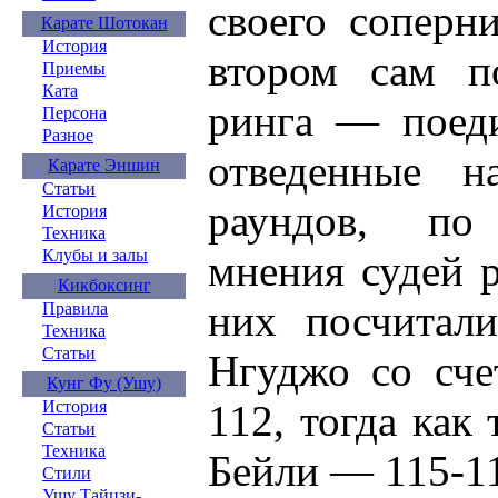
своего соперн
Карате Шотокан
История
втором сам п
Приемы
Ката
ринга — поеди
Персона
Разное
отведенные н
Карате Эншин
Статьи
раундов, по
История
Техника
Клубы и залы
мнения судей р
Кикбоксинг
них посчитали
Правила
Техника
Статьи
Нгуджо со сче
Кунг Фу (Ушу)
112, тогда как
История
Статьи
Техника
Бейли — 115-1
Стили
Ушу Тайцзи-