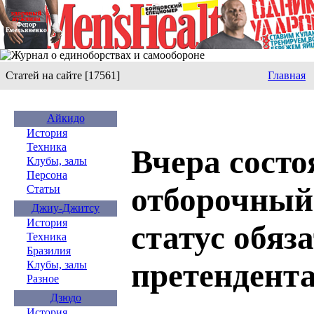
Статей на сайте [17561]
Главная
Айкидо
История
Техника
Вчера состо
Клубы, залы
Персона
отборочный
Статьи
Джиу-Джитсу
История
статус обяз
Техника
Бразилия
претендента
Клубы, залы
Разное
Дзюдо
История