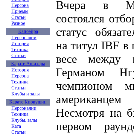
Вчера в Мо
Персона
Приемы
состоялся отб
Статьи
Разное
статус обязат
Капоэйра
Персоналии
на титул IBF в
История
Техника
весе между 
Статьи
Карате Ашихара
Германом Н
История
Персона
чемпионом м
Техника
Статьи
Клубы и залы
американцем 
Карате Киокушин
Персоналии
Несмотря на б
Техника
Клубы, залы
первом раун
Ката
Статьи