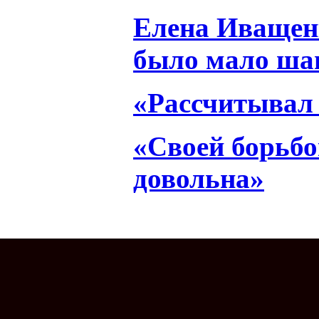
Елена Иващен
было мало ша
«Рассчитывал 
«Своей борьбо
довольна»