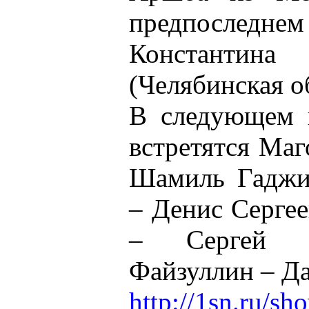
предпосл
Константи
(Челябинская о
В следующем к
встретятся Ма
Шамиль Гаджие
– Денис Серге
– Сергей Х
Файзуллин – Д
http://1sn.ru/s