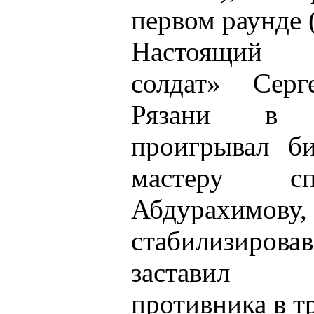
первом раунде (
Настоящий 
солдат» Сер
Рязани в 
проигрывал би
мастеру сп
Абдурахимо
стабилизиро
заставил к
противника в т