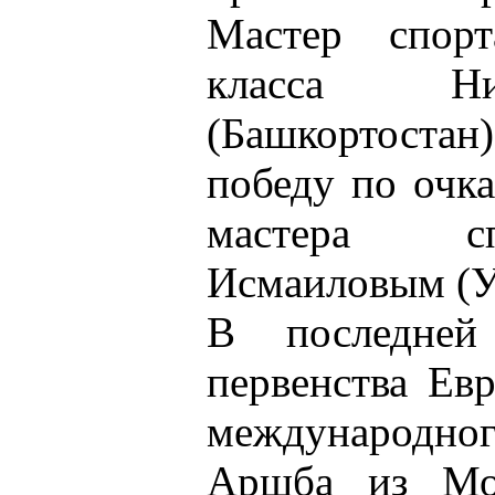
Мастер спорт
класса Ни
(Башкортоста
победу по очк
мастера с
Исмаиловым (У
В последней
первенства Ев
международн
Аршба из Мо