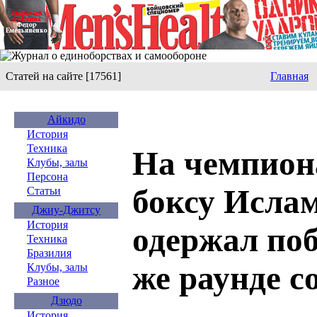
Статей на сайте [17561]
Главная
Айкидо
История
Техника
На чемпион
Клубы, залы
Персона
боксу Исла
Статьи
Джиу-Джитсу
История
одержал поб
Техника
Бразилия
же раунде с
Клубы, залы
Разное
Дзюдо
История