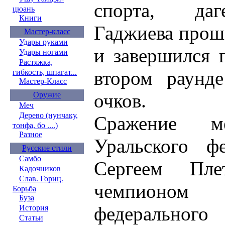
спорта, да
цюань
Книги
Гаджиева прош
Мастер-класс
Удары руками
и завершился 
Удары ногами
Растяжка,
втором раунд
гибкость, шпагат...
Мастер-Класс
очков.
Оружие
Меч
Дерево (нунчаку,
Cражение м
тонфа, бо ....)
Разное
Уральского фе
Русские стили
Самбо
Сергеем Пл
Кадочников
Слав. Гориц.
чемпионом
Борьба
Буза
федерального
История
Статьи