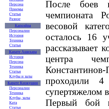
После боев 
Персона
Приемы
чемпионата Р
Статьи
Разное
весовой кате
Капоэйра
Персоналии
осталось 16 у
История
Техника
рассказывает к
Статьи
Карате Ашихара
центра чем
История
Персона
Константин
Техника
Статьи
Клубы и залы
проходили 4
Карате Киокушин
Персоналии
супертяжелом в
Техника
Клубы, залы
Первый бой 
Ката
Статьи