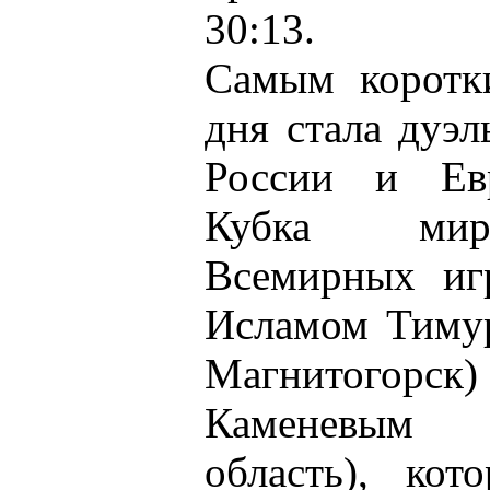
30:13.
Самым коротк
дня стала дуэ
России и Евр
Кубка мира
Всемирных и
Исламом Тимур
Магнитогор
Каменевым 
область), кот