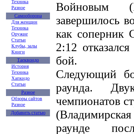
Техника
Войновым (К
Разное
Самооборона
завершилось во
Для женщин
Техника
как соперник 
Оружие
Статьи
2:12 отказалс
Клубы, залы
Книги
бой.
Таеквондо
История
Следующий бо
Техника
Хапкидо
раунда. Дву
Статьи
Разное
чемпионатов с
Обзоры сайтов
Разное
(Владимирская
Добавить статью
раунде пос