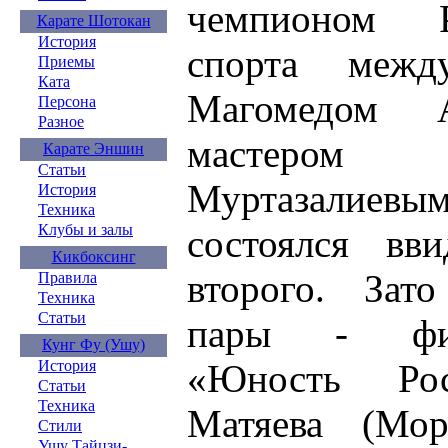
чемпионом Р
Карате Шотокан
История
спорта между
Приемы
Ката
Магомедом 
Персона
Разное
мастером 
Карате Эншин
Статьи
Муртазалиевым 
История
Техника
Клубы и залы
состоялся вв
Кикбоксинг
второго. Зат
Правила
Техника
Статьи
пары - фин
Кунг Фу (Ушу)
«Юность Рос
История
Статьи
Техника
Матяева (Мор
Стили
Ушу Тайцзи-