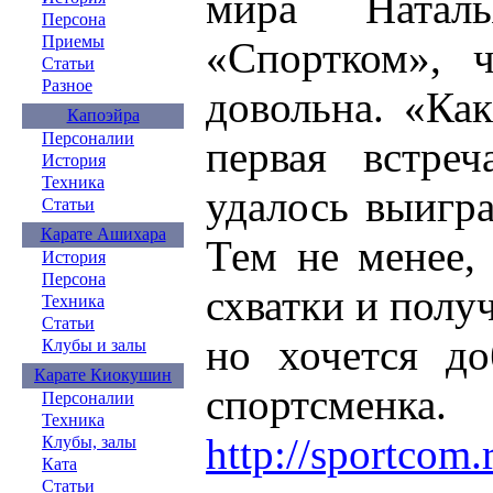
мира Натал
Персона
Приемы
«Спортком», 
Статьи
Разное
довольна. «Как
Капоэйра
Персоналии
первая встре
История
Техника
удалось выигра
Статьи
Карате Ашихара
Тем не менее,
История
Персона
схватки и получ
Техника
Статьи
но хочется до
Клубы и залы
Карате Киокушин
спортсменка.
Персоналии
Техника
http://sportcom
Клубы, залы
Ката
Статьи