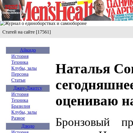
Статей на сайте [17561]
Айкидо
История
Техника
Наталья Со
Клубы, залы
Персона
сегодняшне
Статьи
Джиу-Джитсу
История
оцениваю н
Техника
Бразилия
Клубы, залы
Бронзовый пр
Разное
Дзюдо
История