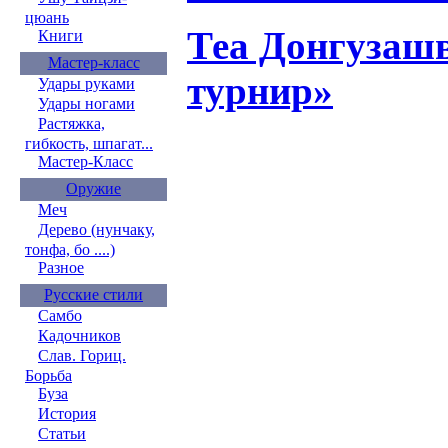
цюань
Теа Донгузашв
Книги
Мастер-класс
турнир»
Удары руками
Удары ногами
Растяжка,
гибкость, шпагат...
Мастер-Класс
Оружие
Меч
Дерево (нунчаку,
тонфа, бо ....)
Разное
Русские стили
Самбо
Кадочников
Слав. Гориц.
Борьба
Буза
История
Статьи