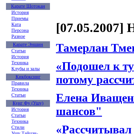
Карате Шотокан
История
Приемы
[07.05.2007] 
Ката
Персона
Разное
Тамерлан Тмен
Карате Эншин
Статьи
История
«Подошел к ту
Техника
Клубы и залы
потому рассчи
Кикбоксинг
Правила
Техника
Елена Иващен
Статьи
Кунг Фу (Ушу)
шансов"
История
Статьи
Техника
«Рассчитывал 
Стили
Ушу Тайцзи-