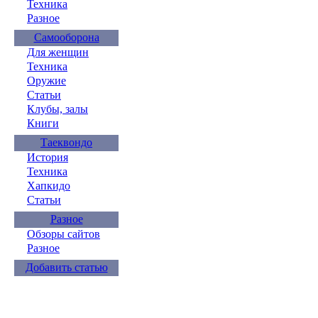
Техника
Разное
Самооборона
Для женщин
Техника
Оружие
Статьи
Клубы, залы
Книги
Таеквондо
История
Техника
Хапкидо
Статьи
Разное
Обзоры сайтов
Разное
Добавить статью