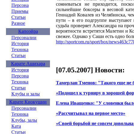
сомневаться не приходится, поск
Персона
сильнейшие боксеры в весовой кат
Приемы
Геннадий Ковалев из Челябинска, че
Статьи
пути – в его подгруппе выступают 
Разное
судьба проверяет Александра на проч
вероятности встретятся Малетин и К
Капоэйра
свежее. Однако у Саши есть одно бо
Персоналии
http://sportcom.ru/sport/box/news463c77
История
Техника
Статьи
Карате Ашихара
[07.05.2007] Новости:
История
Персона
Техника
Тамерлан Тменов: "Такого еще не
Статьи
«Подошел к турниру в хорошей фор
Клубы и залы
Карате Киокушин
Елена Иващенко: "У словенки был
Персоналии
«Рассчитывал на первое место»
Техника
Клубы, залы
«Своей борьбой не совсем довольна
Ката
Статьи