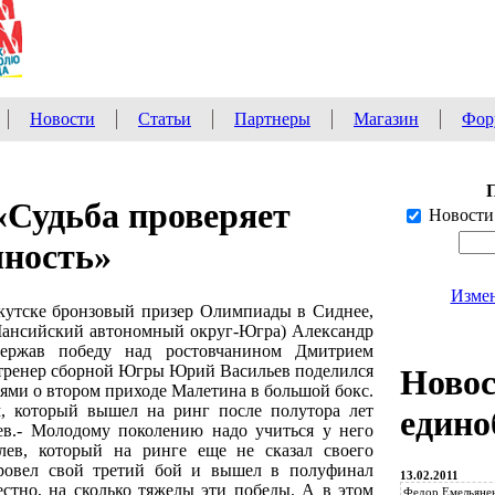
Новости
Статьи
Партнеры
Магазин
Фор
«Судьба проверяет
Новости
чность»
Измен
кутске бронзовый призер Олимпиады в Сиднее,
ансийский автономный округ-Югра) Александр
ержав победу над ростовчанином Дмитрием
тренер сборной Югры Юрий Васильев поделился
Ново
ями о втором приходе Малетина в большой бокс.
 который вышел на ринг после полутора лет
едино
ев.- Молодому поколению надо учиться у него
лев, который на ринге еще не сказал своего
провел свой третий бой и вышел в полуфинал
13.02.2011
естно, на сколько тяжелы эти победы. А в этом
Федор Емельянен