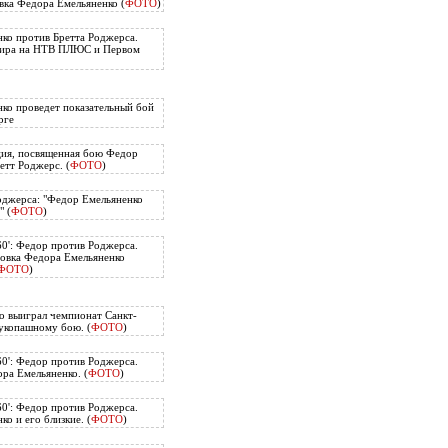
вка Федора Емельяненко (
ФОТО
)
ко против Бретта Роджерса.
нира на НТВ ПЛЮС и Первом
ко проведет показательный бой
рге
ия, посвященная бою Федор
етт Роджерс. (
ФОТО
)
оджерса: "Федор Емельяненко
" (
ФОТО
)
60': Федор против Роджерса.
овка Федора Емельяненко
ФОТО
)
о выиграл чемпионат Санкт-
укопашному бою. (
ФОТО
)
60': Федор против Роджерса.
ра Емельяненко. (
ФОТО
)
60': Федор против Роджерса.
о и его близкие. (
ФОТО
)