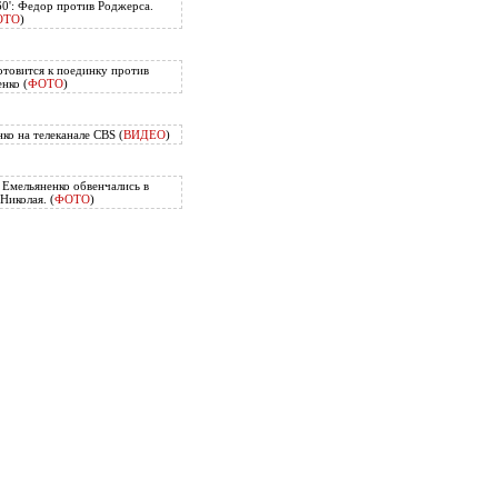
60': Федор против Роджерса.
ОТО
)
отовится к поединку против
нко (
ФОТО
)
ко на телеканале CBS (
ВИДЕО
)
Емельяненко обвенчались в
Николая. (
ФОТО
)