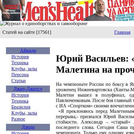
Статей на сайте [17561]
Главная
Айкидо
Юрий Васильев: 
История
Техника
Малетина на про
Клубы, залы
Персона
Статьи
На чемпионате России по боксу в Я
Джиу-Джитсу
уроженец Нижневартовска (Ханты-М
Малетин вышел в полуфинал, од
История
Павлюченковым. После боя главный 
Техника
с ИА «Спортком» своими впечатлени
Бразилия
«Я преклоняюсь перед Малетиным,
Клубы, залы
перерыва,- признался Юрий Василь
Разное
стойкости. Александр – «старый» 
Дзюдо
последнего слова. Сегодня Саша 
чемпионата. Только ему одному изв
История