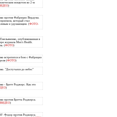
хническим нокаутом во 2-м
ВИДЕО
)
нко против Фабрицио Вердума.
приемом, который стал
олевым и удушающим. (
ФОТО-
 Емельяненко, опубликованная в
ере журнала Men's Health.
а. (
ФОТО
)
ко встретится в бою с Фабрицио
еля (
ФОТО
)
ко. "Достучался до небес"
ко - Бретт Роджерс. Как это
ДЕО
)
ко против Бретта Роджерса.
ВИДЕО
)
60': Федор против Роджерса.