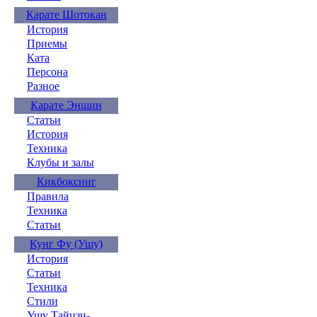
Карате Шотокан
История
Приемы
Ката
Персона
Разное
Карате Эншин
Статьи
История
Техника
Клубы и залы
Кикбоксинг
Правила
Техника
Статьи
Кунг Фу (Ушу)
История
Статьи
Техника
Стили
Ушу Тайцзи-