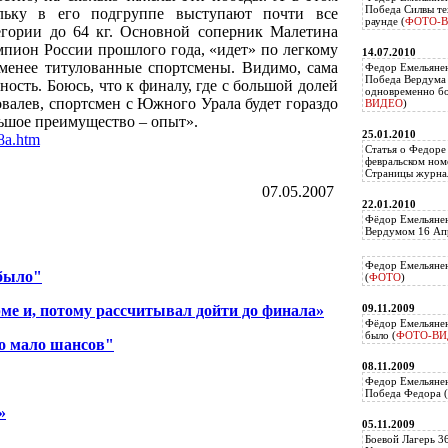
Победа Силвы те
ольку в его подгруппе выступают почти все
раунде (
ФОТО-
егории до 64 кг. Основной соперник Малетина
мпион России прошлого года, «идет» по легкому
14.07.2010
менее титулованные спортсмены. Видимо, сама
Федор Емельяне
Победа Вердума 
ность. Боюсь, что к финалу, где с большой долей
одновременно б
овалев, спортсмен с Южного Урала будет гораздо
ВИДЕО
)
льшое преимущество – опыт».
25.01.2010
8a.htm
Статья о Федоре
февральском ном
Страницы журнал
07.05.2007
22.01.2010
Фёдор Емельянен
Вердумом 16 Апр
Федор Емельянен
 было"
(
ФОТО
)
ме и, потому рассчитывал дойти до финала»
09.11.2009
Фёдор Емельянен
было (
ФОТО-ВИ
о мало шансов"
08.11.2009
Федор Емельянен
Победа Федора (
»
05.11.2009
Боевой Лагерь 3