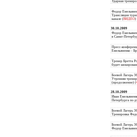
Ударная трениро
Федор Емельянен
Трансляция тур
канале (
ВИДЕО
)
30.10.2009
Федор Емельянен
в Санкт-Петербу
Пресс-конференц
Емельяненко - Бр
Тренер Бретта Р
будет шокирован
Боевой Лагерь 3
Утренняя тренир
(продолжение) (
28.10.2009
Иван Емельяненк
Петербурга по р
Боевой Лагерь 3
Тренировка Федо
Боевой Лагерь 3
Федор Емельяненк