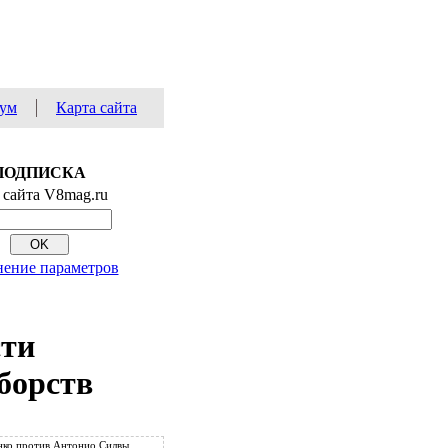
ум
Карта сайта
ПОДПИСКА
 сайта V8mag.ru
ение параметров
сти
борств
ко против Антонио Силвы.