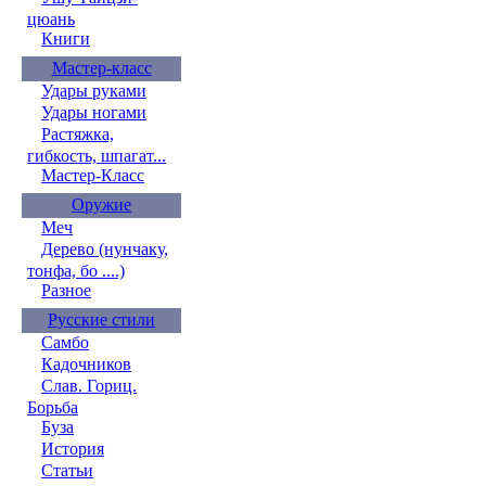
цюань
Книги
Мастер-класс
Удары руками
Удары ногами
Растяжка,
гибкость, шпагат...
Мастер-Класс
Оружие
Меч
Дерево (нунчаку,
тонфа, бо ....)
Разное
Русские стили
Самбо
Кадочников
Слав. Гориц.
Борьба
Буза
История
Статьи