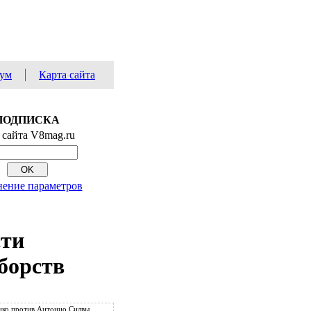
ум
Карта сайта
ПОДПИСКА
 сайта V8mag.ru
ение параметров
сти
борств
ко против Антонио Силвы.