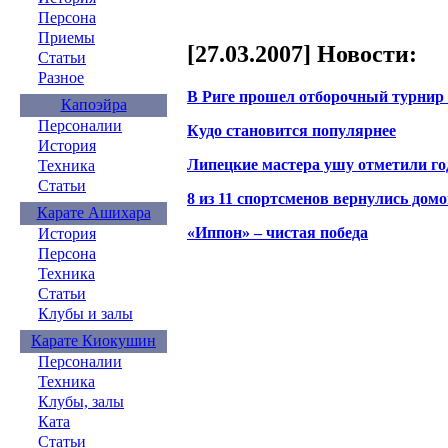
Персона
Приемы
[27.03.2007] Новости:
Статьи
Разное
В Риге прошел отборочный турнир 
Капоэйра
Персоналии
Кудо становится популярнее
История
Липецкие мастера ушу отметили го
Техника
Статьи
8 из 11 спортсменов вернулись дом
Карате Ашихара
«Иппон» – чистая победа
История
Персона
Техника
Статьи
Клубы и залы
Карате Киокушин
Персоналии
Техника
Клубы, залы
Ката
Статьи