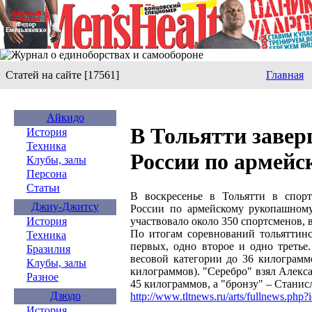
Статей на сайте [17561]
Главная
Айкидо
В Тольятти завер
История
Техника
России по армей
Клубы, залы
Персона
Статьи
В воскресенье в Тольятти в спорт
Джиу-Джитсу
России по армейскому рукопашному
участвовало около 350 спортсменов, в
История
По итогам соревнований тольяттинс
Техника
первых, одно второе и одно третье
Бразилия
весовой категории до 36 килограмм
Клубы, залы
килограммов). "Серебро" взял Алекс
Разное
45 килограммов, а "бронзу" – Станис
Дзюдо
http://www.tltnews.ru/arts/fullnews.php
История