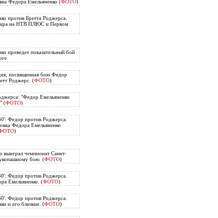
вка Федора Емельяненко (
ФОТО
)
ко против Бретта Роджерса.
нира на НТВ ПЛЮС и Первом
ко проведет показательный бой
рге
ия, посвященная бою Федор
етт Роджерс. (
ФОТО
)
оджерса: "Федор Емельяненко
" (
ФОТО
)
60': Федор против Роджерса.
овка Федора Емельяненко
ФОТО
)
о выиграл чемпионат Санкт-
укопашному бою. (
ФОТО
)
60': Федор против Роджерса.
ра Емельяненко. (
ФОТО
)
60': Федор против Роджерса.
о и его близкие. (
ФОТО
)