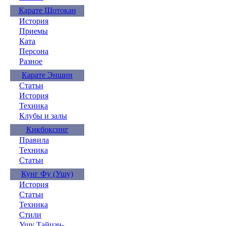
Карате Шотокан
История
Приемы
Ката
Персона
Разное
Карате Эншин
Статьи
История
Техника
Клубы и залы
Кикбоксинг
Правила
Техника
Статьи
Кунг Фу (Ушу)
История
Статьи
Техника
Стили
Ушу Тайцзи-