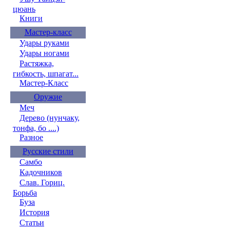
цюань
Книги
Мастер-класс
Удары руками
Удары ногами
Растяжка,
гибкость, шпагат...
Мастер-Класс
Оружие
Меч
Дерево (нунчаку,
тонфа, бо ....)
Разное
Русские стили
Самбо
Кадочников
Слав. Гориц.
Борьба
Буза
История
Статьи