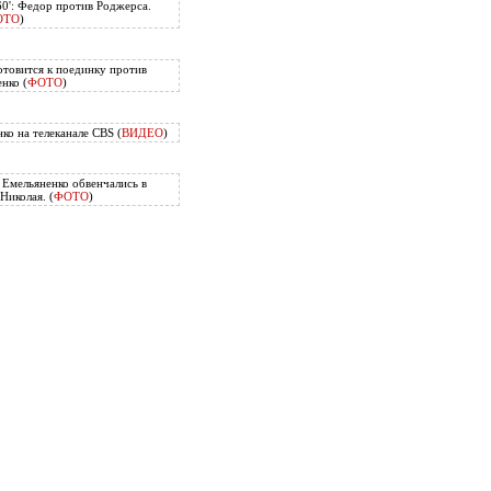
60': Федор против Роджерса.
ОТО
)
отовится к поединку против
нко (
ФОТО
)
ко на телеканале CBS (
ВИДЕО
)
Емельяненко обвенчались в
Николая. (
ФОТО
)