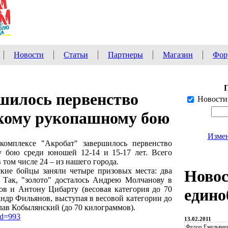
Новости
Статьи
Партнеры
Магазин
Фор
шилось первенство
Новости
скому рукопашному бою
Измен
комплексе "Акробат" завершилось первенство
 бою среди юношей 12-14 и 15-17 лет. Всего
 том числе 24 – из нашего города.
кие бойцы заняли четыре призовых места: два
Ново
. Так, "золото" досталось Андрею Молчанову в
ов и Антону Цибарту (весовая категория до 70
едино
андр Фильянов, выступая в весовой категории до
лав Кобылянский (до 70 килограммов).
?id=993
13.02.2011
Федор Емельянен