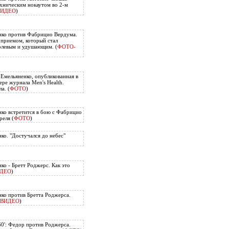
хническим нокаутом во 2-м
ВИДЕО
)
нко против Фабрицио Вердума.
приемом, который стал
олевым и удушающим. (
ФОТО-
 Емельяненко, опубликованная в
ере журнала Men's Health.
а. (
ФОТО
)
ко встретится в бою с Фабрицио
еля (
ФОТО
)
ко. "Достучался до небес"
ко - Бретт Роджерс. Как это
ДЕО
)
ко против Бретта Роджерса.
ВИДЕО
)
60': Федор против Роджерса.