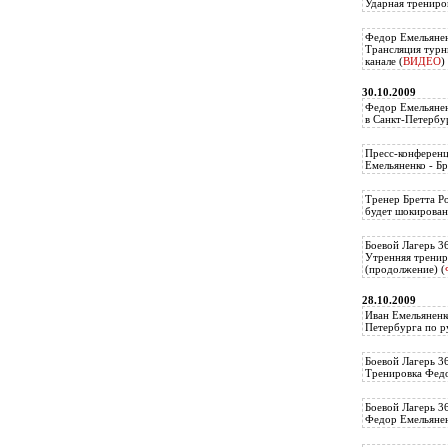
Ударная трениро
Федор Емельянен
Трансляция тур
канале (
ВИДЕО
)
30.10.2009
Федор Емельянен
в Санкт-Петербу
Пресс-конференц
Емельяненко - Бр
Тренер Бретта Р
будет шокирован
Боевой Лагерь 3
Утренняя тренир
(продолжение) (
28.10.2009
Иван Емельяненк
Петербурга по р
Боевой Лагерь 3
Тренировка Федо
Боевой Лагерь 3
Федор Емельяненк