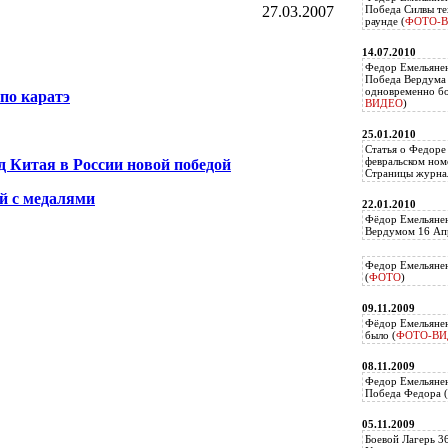
27.03.2007
Победа Силвы те
раунде (
ФОТО-
14.07.2010
Федор Емельяне
Победа Вердума 
одновременно б
по каратэ
ВИДЕО
)
25.01.2010
Статья о Федоре
февральском ном
д Китая в России новой победой
Страницы журнал
ой с медалями
22.01.2010
Фёдор Емельянен
Вердумом 16 Апр
Федор Емельянен
(
ФОТО
)
09.11.2009
Фёдор Емельянен
было (
ФОТО-ВИ
08.11.2009
Федор Емельянен
Победа Федора (
05.11.2009
Боевой Лагерь 3