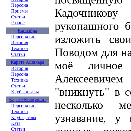
Персона
Кадочнико
Приемы
Статьи
рукопашного б
Разное
Капоэйра
изложить сво
Персоналии
История
Техника
Поводом для на
Статьи
моё личное 
Карате Ашихара
История
Персона
Алексеевичем
Техника
Статьи
"вникнуть" в 
Клубы и залы
Карате Киокушин
несколько м
Персоналии
Техника
узнавание, у
Клубы, залы
Ката
Статьи