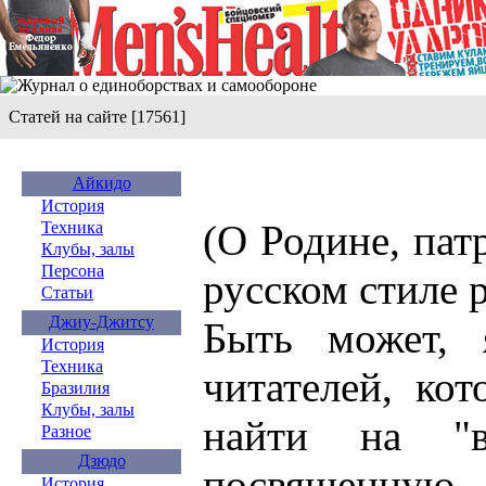
Статей на сайте [17561]
Айкидо
История
(О Родине, пат
Техника
Клубы, залы
Персона
русском стиле 
Статьи
Джиу-Джитсу
Быть может, 
История
Техника
читателей, ко
Бразилия
Клубы, залы
найти на "в
Разное
Дзюдо
посвященну
История