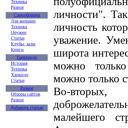
полуофициальн
Техника
Разное
личности". Так
Самооборона
Для женщин
личность котор
Техника
Оружие
уважение. Уме
Статьи
Клубы, залы
широта интерес
Книги
Таеквондо
можно только
История
Техника
Хапкидо
можно только с
Статьи
Во-вторы
Разное
Обзоры сайтов
Разное
доброжелател
Добавить статью
малейшего ст