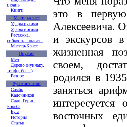
Что меня пораз
цюань
это в первую
Книги
Мастер-класс
Алексеевича. О
Удары руками
Удары ногами
Растяжка,
и экскурсов в
гибкость, шпагат...
Мастер-Класс
жизненная по
Оружие
Меч
своем, доста
Дерево (нунчаку,
тонфа, бо ....)
родился в 1935
Разное
Русские стили
заняться ариф
Самбо
Кадочников
интересуется
Слав. Гориц.
Борьба
Буза
восточных ед
История
Статьи