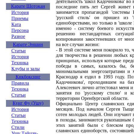
деятельность 'школ Кадочникова' во
Карате Шотокан
последние пять лет Сергей живет 
занимается пропагандой 'системы 
История
'русский стиль' он пришел из '
Приемы
единоборствами, но только в 'школе
Ката
именно - систему боевого искусст
Персона
решению нестандартных ситуац
Разное
копировании закостеневших от мног
Карате Эншин
на все случаи жизни:
- В этой системе меня покорило то,
Статьи
для творчества в решении любых кр
История
принципах, используя которые предс
Техника
победы в самых, казалось бы, б
Клубы и залы
минимальными энергозатратами и 
Кикбоксинг
Краснодар я ездил в 1993 году. По
Кадочникова', проходившем на ба
Правила
Алексеевич лично аттестовал меня и
Техника
занятия по 'русскому стилю' и к
Статьи
территории Оренбургской области.
Кунг Фу (Ушу)
Официально Центр славянских еди
месяцев. Под началом Сергея Тыще
История
сотен молодых людей. Они изучают 
Статьи
в походы, занимаются рукопашным б
Техника
этих занятий были с блеском про
Стили
славянских единоборств, состоявшей
Ушу Тайцзи-