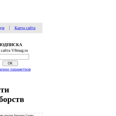
ум
Карта сайта
ПОДПИСКА
 сайта V8mag.ru
ение параметров
сти
борств
ко против Антонио Силвы.