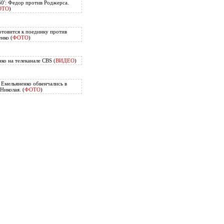
60': Федор против Роджерса.
ОТО
)
отовится к поединку против
нко (
ФОТО
)
ко на телеканале CBS (
ВИДЕО
)
Емельяненко обвенчались в
Николая. (
ФОТО
)