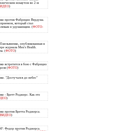
хническим нокаутом во 2-м
ВИДЕО
)
нко против Фабрицио Вердума.
приемом, который стал
олевым и удушающим. (
ФОТО-
 Емельяненко, опубликованная в
ере журнала Men's Health.
а. (
ФОТО
)
ко встретится в бою с Фабрицио
еля (
ФОТО
)
ко. "Достучался до небес"
ко - Бретт Роджерс. Как это
ДЕО
)
ко против Бретта Роджерса.
ВИДЕО
)
60': Федор против Роджерса.