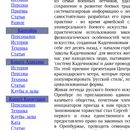
из семьи военных летчиков, уда
Персона
сохранение и развитие боевых тра
Приемы
систематизировав информацию о лег
самостоятельно разработал его пр
Статьи
практике - во время армейской с
Разное
универсального боевого искусства 
Капоэйра
практическом использовании зак
Персоналии
физиологических особенностей чело
История
искусства, созданная Кадочниковым 
себе лет десять назад, с началом го
Техника
'школы Кадочникова' для многих жит
Статьи
нас уже находились люди, пытавшие
Карате Ашихара
'систему Кадочникова' и даже проводи
История
По этой причине презентация Центр
Персона
краснодарского мэтра, которые про
популяризировать 'русский стиль', 
Техника
цивилизованные формы.
Статьи
Живая легенда русского боевого ис
Клубы и залы
Оренбург по приглашению админи
Карате Киокушин
казачьего общества, почетным чле
Персоналии
инициатором приезда к нам предст
'виновником торжества' стал Сергей
Техника
первого и пока единственного в
Клубы, залы
предоставлено право на законных о
Ката
в Оренбуржье, проводить семинары
Статьи