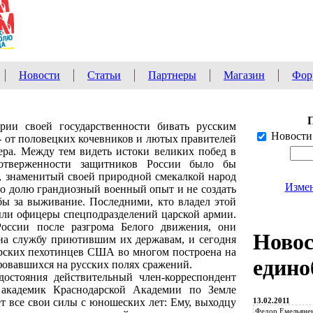
Новости
Статьи
Партнеры
Магазин
Фор
рии своей государственности бивать русским
Новости
 - от половецких кочевников и лютых правителей
ра. Между тем видеть истоки великих побед в
отверженности защитников России было бы
, знаменитый своей природной смекалкой народ
Измен
го долю грандиозный военный опыт и не создать
бы за выживание. Последними, кто владел этой
были офицеры спецподразделений царской армии.
оссии после разгрома Белого движения, они
Ново
на службу приютившим их державам, и сегодня
морских пехотинцев США во многом построена на
едино
овавшихся на русских полях сражений.
остояния действительный член-корреспондент
 академик Краснодарской Академии по Земле
13.02.2011
т все свои силы с юношеских лет: Ему, выходцу
Федор Емельянен