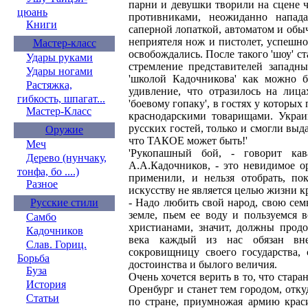
парни и девушки творили на сцене ч
цюань
противниками, неожиданно напад
Книги
саперной лопаткой, автоматом и обы
неприятеля нож и пистолет, успешно
Мастер-класс
освобождались. После такого 'шоу' с
Удары руками
стремление представителей западн
Удары ногами
'школой Кадочникова' как можно б
Растяжка,
удивление, что отразилось на лиц
гибкость, шпагат...
'боевому гопаку', в гостях у которы
Мастер-Класс
краснодарскими товарищами. Украин
русских гостей, только и смогли выда
Оружие
что ТАКОЕ может быть!'
Меч
'Рукопашный бой, - говорит кав
Дерево (нунчаку,
А.А.Кадочников, - это невидимое о
тонфа, бо ....)
применили, и нельзя отобрать, по
Разное
искусству не является целью жизни к
Русские стили
- Надо любить свой народ, свою сем
земле, пьем ее воду и пользуемся 
Самбо
христианами, значит, должны прод
Кадочников
века каждый из нас обязан вне
Слав. Гориц.
сокровищницу своего государства, 
Борьба
достоинства и былого величия.
Буза
Очень хочется верить в то, что ста
История
Оренбург и станет тем городом, отку
Статьи
по стране, приумножая армию крас