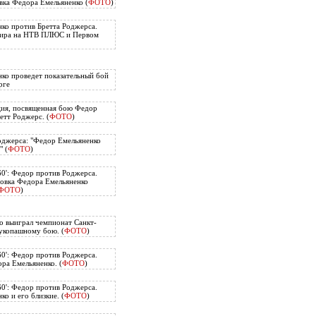
вка Федора Емельяненко (
ФОТО
)
ко против Бретта Роджерса.
нира на НТВ ПЛЮС и Первом
ко проведет показательный бой
рге
ия, посвященная бою Федор
етт Роджерс. (
ФОТО
)
оджерса: "Федор Емельяненко
" (
ФОТО
)
60': Федор против Роджерса.
овка Федора Емельяненко
ФОТО
)
о выиграл чемпионат Санкт-
укопашному бою. (
ФОТО
)
60': Федор против Роджерса.
ра Емельяненко. (
ФОТО
)
60': Федор против Роджерса.
о и его близкие. (
ФОТО
)