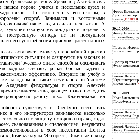
 всем Уральском регионе. Уроженец Актюбинска,
Ударная трениро
в нашем городе, учится в нескольких вузах и
Федор Емельянен
Кадочникова'. По собственным его словам, в
Трансляция тур
королевы спорта'. Занимался и восточными
канале (
ВИДЕО
)
 Кадочникова' нашел то, что искал всю жизнь. А
30.10.2009
ва, культивирующую нестандартные подходы к
Федор Емельянен
ий, построенную отнюдь не на послушном
в Санкт-Петербу
олетнего употребления приемов, рассчитанных
Пресс-конференц
 что она оставляет человеку широчайший простор
Емельяненко - Бр
итических ситуаций и базируется на законах и
Тренер Бретта Р
тавители 'русского стиля' способны одерживать
будет шокирован
езвыходных случаях, решая боевые задачи с
максимально эффективно. Впервые на учебу в
Боевой Лагерь 3
зже на одном из таких семинаров по 'системе
Утренняя тренир
(продолжение) (
зе Академии физкультуры и спорта, Алексей
 вручил свидетельство, дающее право проводить
28.10.2009
онтролировать работу 'школ Кадочникова' на
Иван Емельяненк
Петербурга по р
ноборств существует в Оренбурге всего пять
Боевой Лагерь 3
нко и его инструкторов занимаются несколько
Тренировка Федо
психологию и медицину, историю и право, ходят
оем, скалолазанием и спелеологией. Результаты
Боевой Лагерь 3
демонстрированы в ходе презентации Центра
Федор Емельяненк
ся в Доме культуры 'Экспресс', Обычные с виду