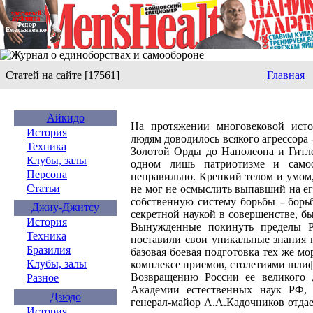
Статей на сайте [17561]
Главная
Айкидо
На протяжении многовековой исто
История
людям доводилось всякого агрессора
Техника
Золотой Орды до Наполеона и Гитле
Клубы, залы
одном лишь патриотизме и само
Персона
неправильно. Крепкий телом и умом
Статьи
не мог не осмыслить выпавший на е
собственную систему борьбы - борь
Джиу-Джитсу
секретной наукой в совершенстве, 
История
Вынужденные покинуть пределы Р
Техника
поставили свои уникальные знания 
Бразилия
базовая боевая подготовка тех же 
Клубы, залы
комплексе приемов, столетиями шлиф
Возвращению России ее великого д
Разное
Академии естественных наук РФ,
Дзюдо
генерал-майор А.А.Кадочников отдае
История