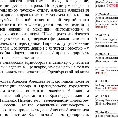
лось внести неоценимый вклад в изучение,
Победа Силвы те
диций русского народа. По крупицам собрав и
раунде (
ФОТО-
ендарном 'русском стиле', Алексей Алексеевич
14.07.2010
икладное направление и с успехом испытал на
Федор Емельяне
лужбы. Главной отличительной чертой этого
Победа Вердума 
является то, что базируется оно на знании и
одновременно б
ВИДЕО
)
онов физики и механики, анатомических и
веческого организма. Школа русского боевого
25.01.2010
еще в 60-е годы, впервые официально заявила о
Статья о Федоре
февральском ном
рбачевской перестройки. Впрочем, существование
Страницы журнал
елей Оренбурга давно не является новостью - у
ся 'на общественных началах' пропагандировать
22.01.2010
ть на ее основе занятия.
Фёдор Емельянен
Вердумом 16 Апр
а славянских единоборств и семинар с участием
шли недавно в Оренбурге, имели цель не только
Федор Емельянен
но придать его развитию в Оренбургской области
(
ФОТО
)
кусства Алексей Алексеевич Кадочников посетил
09.11.2009
Фёдор Емельянен
страции города и Оренбургского городского
было (
ФОТО-ВИ
ном которого он отныне является. А главным
авительной делегации из Краснодара, главным
08.11.2009
 Тыщенко. Именно ему - генеральному директору
Федор Емельянен
Победа Федора (
 России Центра славянских единоборств -
снованиях продолжать дело Алексея Алексеевича
05.11.2009
 по 'системе Кадочникова' и контролировать
Боевой Лагерь 3