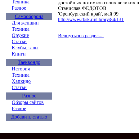
Техника
достойных потомков своих великих п
Разное
Станислав ФЕДОТОВ
'Оренбургский край', май 99
Самооборона
http://www.rbsk.ru/library/84/131
Для женщин
Техника
Оружие
Вернуться в раздел....
Статьи
Клубы, залы
Книги
Таеквондо
История
Техника
Хапкидо
Статьи
Разное
Обзоры сайтов
Разное
Добавить статью