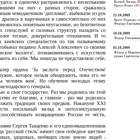
удеса: в одиночку расправлялись с несколькими
Боевой Лагерь 3
Пресс-Релиз. (
Ф
авшими на них с разных сторон, сражались
чным чемоданчиком 'дипломат', выбивали из рук
21.10.2009
 дрались в наручниках и самостоятельно от них
Бретт Роджерс г
Федора Емельяне
тановилось понятным неугасимое, но безответное
ых спецслужб и силовых структур наладить со
16.10.2009
олее тесные, доверительные отношения. И то
Федор Емельянен
ах киевских специалистов по так называемому
х побывал недавно Алексей Алексеевич со своими
05.10.2009
ские 'коллеги', познакомившись с искусством
Фёдор и Марина 
храме Святителя 
вить из себя: 'Мы никогда не представляли себе,
алер ордена 'За заслуги перед Отечеством'
ружие, которое нельзя обнаружить, пока его не
ка человек жив'. Но обучение молодых этому
раснодарского генерала.
ью и свое государство. Раз мы родились на этой
всеми ее благами, а главное - раз мы родились
олжать традиции своих предков. Накануне XXI
сти посильный вклад в интеллектуальную
способствовать возвращению России ее чести,
раниями Сергея Тыщенко и его единомышленников
да 'русский стиль' начнет свое победное шествие
ивых, здоровых, любящих свою землю людей -