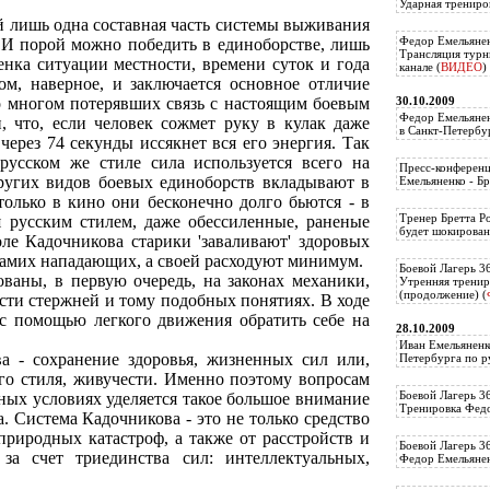
Ударная трениро
й лишь одна составная часть системы выживания
Федор Емельянен
. И порой можно победить в единоборстве, лишь
Трансляция тур
енка ситуации местности, времени суток и года
канале (
ВИДЕО
)
том, наверное, и заключается основное отличие
30.10.2009
во многом потерявших связь с настоящим боевым
Федор Емельянен
, что, если человек сожмет руку в кулак даже
в Санкт-Петербу
 через 74 секунды иссякнет вся его энергия. Так
русском же стиле сила используется всего на
Пресс-конференц
 других видов боевых единоборств вкладывают в
Емельяненко - Бр
только в кино они бесконечно долго бьются - в
Тренер Бретта Р
я русским стилем, даже обессиленные, раненые
будет шокирован
ле Кадочникова старики 'заваливают' здоровых
самих нападающих, а своей расходуют минимум.
Боевой Лагерь 3
ваны, в первую очередь, на законах механики,
Утренняя тренир
(продолжение) (
сти стержней и тому подобных понятиях. В ходе
с помощью легкого движения обратить себе на
28.10.2009
Иван Емельяненк
а - сохранение здоровья, жизненных сил или,
Петербурга по р
ого стиля, живучести. Именно поэтому вопросам
Боевой Лагерь 3
ных условиях уделяется такое большое внимание
Тренировка Федо
. Система Кадочникова - это не только средство
природных катастроф, а также от расстройств и
Боевой Лагерь 3
 за счет триединства сил: интеллектуальных,
Федор Емельяненк