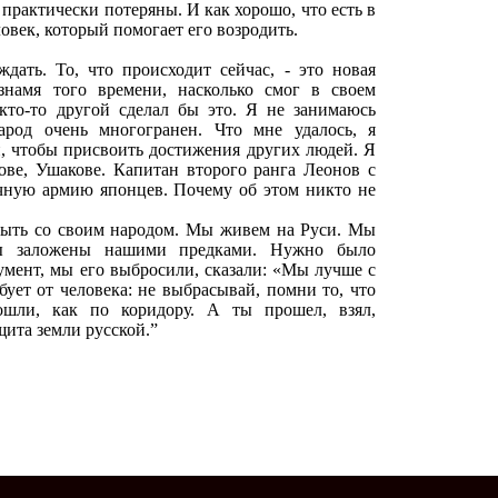
практически потеряны. И как хорошо, что есть в
еловек, который помогает его возродить.
вым
ать. То, что происходит сейчас, - это новая
знамя того времени, насколько смог в своем
кто-то другой сделал бы это. Я не занимаюсь
арод очень многогранен. Что мне удалось, я
и, чтобы присвоить достижения других людей. Я
ове, Ушакове. Капитан второго ранга Леонов с
чную армию японцев. Почему об этом никто не
ь быть со своим народом. Мы живем на Руси. Мы
ы заложены нашими предками. Нужно было
умент, мы его выбросили, сказали: «Мы лучше с
ует от человека: не выбрасывай, помни то, что
ошли, как по коридору. А ты прошел, взял,
ита земли русской.”