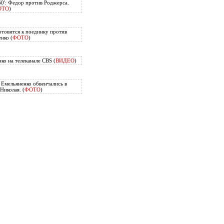
60': Федор против Роджерса.
ОТО
)
отовится к поединку против
нко (
ФОТО
)
ко на телеканале CBS (
ВИДЕО
)
Емельяненко обвенчались в
Николая. (
ФОТО
)