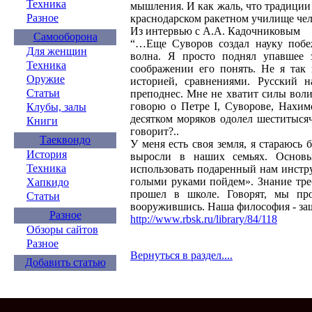
Техника
мышления. И как жаль, что традиции 
Разное
краснодарском ракетном училище ч
Из интервью с А.А. Кадочнико
Самооборона
“…Еще Суворов создал науку побежд
Для женщин
волна. Я просто поднял упавшее 
Техника
соображении его понять. Не я так 
Оружие
историей, сравнениями. Русский н
Статьи
преподнес. Мне не хватит силы вол
говорю о Петре I, Суворове, Нахим
Клубы, залы
десятком моряков одолел шеститыся
Книги
говорит?..
Таеквондо
У меня есть своя земля, я стараюс
История
выросли в наших семьях. Основ
Техника
использовать подаренный нам инстр
голыми руками пойдем». Знание треб
Хапкидо
прошел в школе. Говорят, мы пр
Статьи
вооружившись. Наша философия - защ
Разное
http://www.rbsk.ru/library/84/118
Обзоры сайтов
Разное
Вернуться в раздел....
Добавить статью