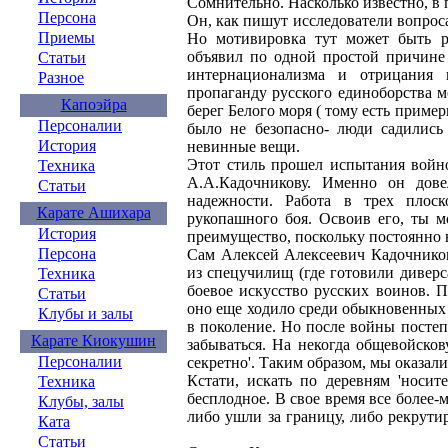
Сомнительно. Насколько известно, в 
Персона
Он, как пишут исследователи вопроса
Приемы
Но мотивировка тут может быть ра
объявил по одной простой причине 
Статьи
интернационализма и отрицания 
Разное
пропаганду русского единоборства 
Капоэйра
берег Белого моря ( тому есть приме
Персоналии
было не безопасно- люди садились
История
невинные вещи.
Этот стиль прошел испытания войн
Техника
А.А.Кадочникову. Именно он дов
Статьи
надежности. Работа в трех плос
Карате Ашихара
рукопашного боя. Освоив его, ты 
История
преимущество, поскольку постоянно 
Персона
Сам Алексей Алексеевич Кадочников
из спецучилищ (где готовили диверс
Техника
боевое искусство русских воинов. 
Статьи
оно еще ходило среди обыкновенных с
Клубы и залы
в поколение. Но после войны постеп
Карате Киокушин
забываться. На некогда общевойско
Персоналии
секретно'. Таким образом, мы оказали
Кстати, искать по деревням 'носите
Техника
бесплодное. В свое время все более
Клубы, залы
либо ушли за границу, либо рекрути
Ката
Статьи