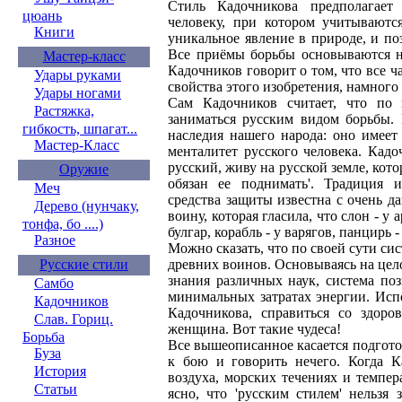
Стиль Кадочникова предполагает
цюань
человеку, при котором учитываютс
Книги
уникальное явление в природе, и п
Все приёмы борьбы основываются на
Мастер-класс
Кадочников говорит о том, что все ча
Удары руками
свойства этого изобретения, намного
Удары ногами
Сам Кадочников считает, что по
Растяжка,
заниматься русским видом борьбы. 
гибкость, шпагат...
наследия нашего народа: оно имеет
Мастер-Класс
менталитет русского человека. Кадо
русский, живу на русской земле, котор
Оружие
обязан ее поднимать'. Традиция и
Меч
средства защиты известна с очень д
Дерево (нунчаку,
воину, которая гласила, что слон - у а
тонфа, бо ....)
булгар, корабль - у варягов, панцирь -
Разное
Можно сказать, что по своей сути си
Русские стили
древних воинов. Основываясь на цел
знания различных наук, система поз
Самбо
минимальных затратах энергии. Исп
Кадочников
Кадочникова, справиться со здор
Слав. Гориц.
женщина. Вот такие чудеса!
Борьба
Все вышеописанное касается подгото
Буза
к бою и говорить нечего. Когда К
История
воздуха, морских течениях и темпер
Статьи
ясно, что 'русским стилем' нельзя 