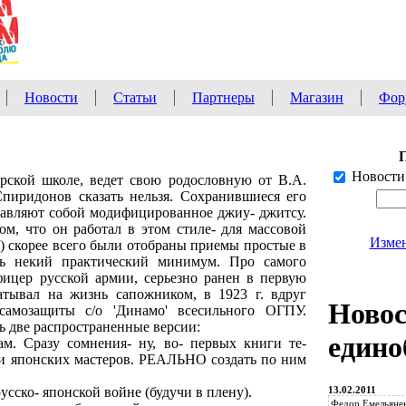
Новости
Статьи
Партнеры
Магазин
Фор
Новости
рской школе, ведет свою родословную от В.А.
пиридонов сказать нельзя. Сохранившиеся его
авляют собой модифицированное джиу- джитсу.
ом, что он работал в этом стиле- для массовой
Измен
и) скорее всего были отобраны приемы простые в
ть некий практический минимум. Про самого
ицер русской армии, серьезно ранен в первую
тывал на жизнь сапожником, в 1923 г. вдруг
Ново
 самозащиты с/о 'Динамо' всесильного ОГПУ.
ть две распространенные версии:
едино
м. Сразу сомнения- ну, во- первых книги те-
уки японских мастеров. РЕАЛЬНО создать по ним
13.02.2011
русско- японской войне (будучи в плену).
Федор Емельянен