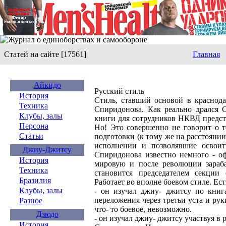
Статей на сайте [17561]
Главная
Айкидо
Русский стиль
История
Стиль, ставший основой в краснода
Техника
Спиридонова. Как реально дрался С
Клубы, залы
книги для сотрудников НКВД предст
Персона
Но! Это совершенно не говорит о т
Статьи
подготовки (к тому же на расстояни
исполнении и позволявшие освои
Джиу-Джитсу
Спиридонова известно немного - оф
История
мировую и после революции зараба
Техника
становится председателем секции
Бразилия
Работает во вполне боевом стиле. Ес
Клубы, залы
- он изучал джиу- джитсу по книга
переложения через третьи уста и р
Разное
что- то боевое, невозможно.
Дзюдо
- он изучал джиу- джитсу участвуя в 
История