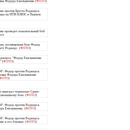
вка Федора Емельяненко (
ФОТО
)
ко против Бретта Роджерса.
нира на НТВ ПЛЮС и Первом
ко проведет показательный бой
рге
ия, посвященная бою Федор
етт Роджерс. (
ФОТО
)
оджерса: "Федор Емельяненко
" (
ФОТО
)
60': Федор против Роджерса.
овка Федора Емельяненко
ФОТО
)
о выиграл чемпионат Санкт-
укопашному бою. (
ФОТО
)
60': Федор против Роджерса.
ра Емельяненко. (
ФОТО
)
60': Федор против Роджерса.
о и его близкие. (
ФОТО
)