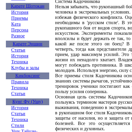
Система Кадочникова
Карате Шотокан
Нельзя забывать, что рукопашный бо
человека в экстремальных условиях
История
избежав физического конфликта. Оц
Приемы
необходимы в 'русском стиле'. В э
Ката
рукопашного боя от видов спорта, 
Персона
искусством. Эксперименты показали
Разное
вполсилы и будет держать ее так, то
Карате Эншин
какой же после этого он боец? В 
четверть, тогда как представители
Статьи
прием, удар максимум усилий. Это 
История
жизни их ненадолго хватает. Владе
Техника
могут побеждать противника. В шко
Клубы и залы
молодцев. Используя энергию, силу 
Кикбоксинг
Все приемы стиля Кадочникова осно
знаниях системы рычагов, устойчиво
Правила
тренировок ученики постигают как 
Техника
пользу усилия соперника.
Статьи
Основная цель системы Кадочников
Кунг Фу (Ушу)
пользуясь термином мастеров русск
выживания, поведению в экстремаль
История
в рукопашном бое стиля Кадочникова
Статьи
защиты от насилия, но и защита от 
Техника
болезней. Все это осуществляется
Стили
физических и духовных.
Ушу Тайцзи-