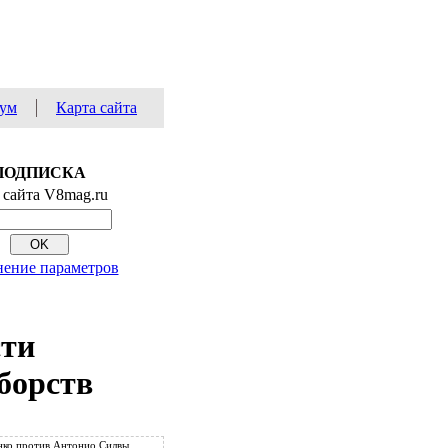
ум
Карта сайта
ПОДПИСКА
 сайта V8mag.ru
ение параметров
сти
борств
ко против Антонио Силвы.