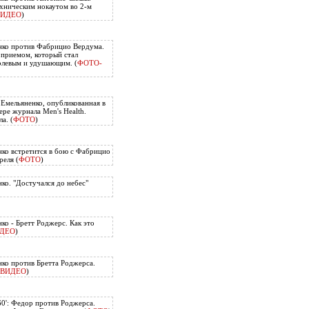
хническим нокаутом во 2-м
ВИДЕО
)
нко против Фабрицио Вердума.
приемом, который стал
олевым и удушающим. (
ФОТО-
 Емельяненко, опубликованная в
ере журнала Men's Health.
а. (
ФОТО
)
ко встретится в бою с Фабрицио
еля (
ФОТО
)
ко. "Достучался до небес"
ко - Бретт Роджерс. Как это
ДЕО
)
ко против Бретта Роджерса.
ВИДЕО
)
60': Федор против Роджерса.