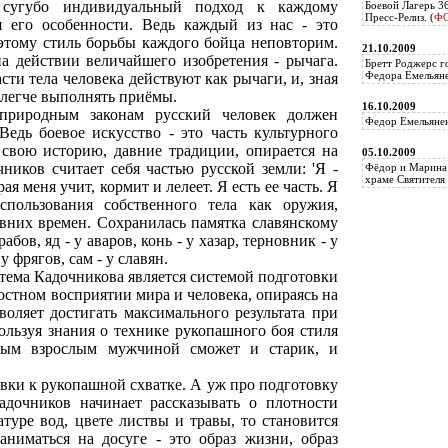
 сугубо индивидуальный подход к каждому
Боевой Лагерь 3
Пресс-Релиз. (
Ф
я его особенности. Ведь каждый из нас - это
оэтому стиль борьбы каждого бойца неповторим.
21.10.2009
 действии величайшего изобретения - рычага.
Бретт Роджерс г
Федора Емельяне
сти тела человека действуют как рычаги, и, зная
 легче выполнять приёмы.
16.10.2009
 природным законам русский человек должен
Федор Емельянен
Ведь боевое искусство - это часть культурного
 свою историю, давние традиции, опирается на
05.10.2009
чников считает себя частью русской земли: 'Я -
Фёдор и Марина 
храме Святителя 
ая меня учит, кормит и лелеет. Я есть ее часть. Я
спользования собственного тела как оружия,
авних времен. Сохранилась памятка славянскому
рабов, яд - у аваров, конь - у хазар, терновник - у
 у фрягов, сам - у славян.
стема Кадочникова является системой подготовки
остном восприятии мира и человека, опираясь на
воляет достигать максимального результата при
ользуя знания о технике рукопашного боя стиля
овым взрослым мужчиной сможет и старик, и
вки к рукопашной схватке. А уж про подготовку
адочников начинает рассказывать о плотности
атуре вод, цвете листвы и травы, то становится
заниматься на досуге - это образ жизни, образ