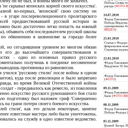
плену он не был, и войны много не захватил.
Победа Силвы те
 'не скрывал японских корней своего искусства'.
раунде (
ФОТО-
зной во-первых, 'японской' свою систему он
14.07.2010
- в угаре послереволюционного пролетарского
Федор Емельяне
всей предшествовавшей русской истории за
Победа Вердума 
можно было достаточно легко попасть на южный
одновременно б
ВИДЕО
)
ры), объявить себя последователем русской школы
 по обвинению в шовинизме за гораздо более
25.01.2010
Статья о Федоре
февральском ном
ой, но сегодняшним уровнем во многом обязан
Страницы журнал
ел его до высочайшего совершенствования и
костях - одно из основных правил русского
22.01.2010
моментально получишь в поединке несомненное
Фёдор Емельянен
Вердумом 16 Апр
выводишь противника из равновесия.
 учился 'русскому стилю' после войны в одном
Федор Емельянен
антов), куда после революции и было запрятано
(
ФОТО
)
Правда, во время Великой Отечественной войны
олдат - передавалось как ремесло, из поколения
09.11.2009
Фёдор Емельянен
енно искусство русского рукопашного боя стало
было (
ФОТО-ВИ
вую подготовку был наложен гриф 'Совершенно
сь на грани потери своего боевого искусства.
08.11.2009
лей стиля', как это делали некоторые, занятие
Федор Емельянен
Победа Федора (
-менее известные мастера либо были уничтожены,
ровались на службу в одно известное ведомство.
05.11.2009
Боевой Лагерь 3