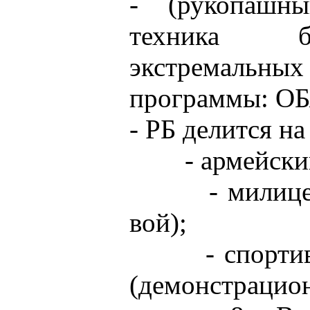
- (рукопашн
техника б
экстремальных 
программы: ОБ
- РБ делится на
- армейский 
- милицейск
вой);
- спортивны
(демонстрацио