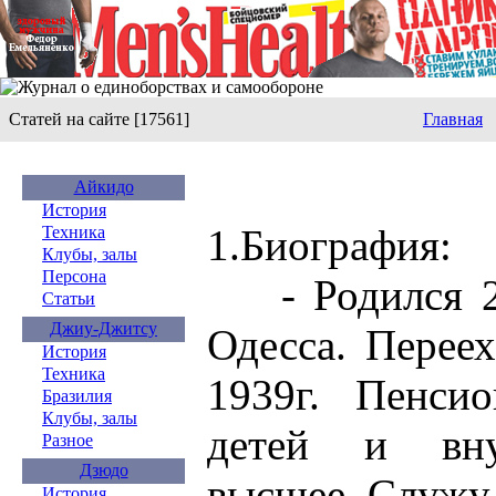
Статей на сайте [17561]
Главная
Айкидо
История
1.Биография:
Техника
Клубы, залы
Персона
- Родился 20 
Статьи
Джиу-Джитсу
Одесса. Переех
История
Техника
1939г. Пенси
Бразилия
Клубы, залы
детей и вну
Разное
Дзюдо
высшее. Служу
История