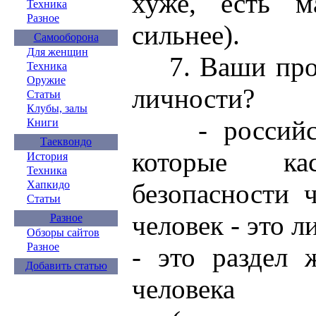
хуже, есть м
Техника
Разное
сильнее).
Самооборона
Для женщин
7. Ваши прод
Техника
Оружие
личности?
Статьи
Клубы, залы
- российски
Книги
Таеквондо
которые ка
История
Техника
Хапкидо
безопасности 
Статьи
человек - это л
Разное
Обзоры сайтов
Разное
- это раздел 
Добавить статью
человека