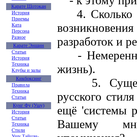
- к этому прив
Карате Шотокан
4. Сколько в
История
Приемы
возникновени
Ката
Персона
Разное
разработок и р
Карате Эншин
- Немеренно 
Статьи
История
Техника
жизнь).
Клубы и залы
Кикбоксинг
5. Существ
Правила
Техника
русского стиля
Статьи
Кунг Фу (Ушу)
ещё 'системы 
История
Статьи
Вашему мне
Техника
Стили
Ушу Тайцзи-