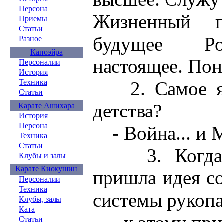
Персона
Жизненный 
Приемы
Статьи
будущее Ро
Разное
Капоэйра
настоящее. По
Персоналии
История
Техника
2. Самое яр
Статьи
детства?
Карате Ашихара
История
Персона
- Война... и 
Техника
Статьи
3. Когда и
Клубы и залы
Карате Киокушин
пришла идея с
Персоналии
Техника
системы рукоп
Клубы, залы
Ката
Статьи