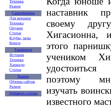
Когда юноше и
Техника
Разное
наставник пр
Самооборона
Для женщин
своему друг
Техника
Оружие
Хигасионна, 
Статьи
Клубы, залы
этого парнишк
Книги
Таеквондо
учеником Хи
История
Техника
Хапкидо
удостоиться
Статьи
поэтому мн
Разное
Обзоры сайтов
Разное
изучать воинск
Добавить статью
известного мас