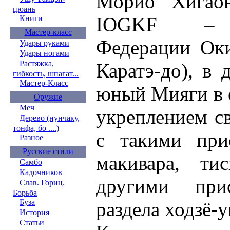
Морио Хигаон
цюань
IOGKF – М
Книги
Мастер-класс
Федерации Оки
Удары руками
Удары ногами
Растяжка,
Каратэ-до), в
гибкость, шпагат...
Мастер-Класс
юный Мияги в 
Оружие
Меч
укреплением св
Дерево (нунчаку,
тонфа, бо ....)
с такими при
Разное
Русские стили
макивара, ти
Самбо
Кадочников
другими при
Слав. Гориц.
Борьба
Буза
раздела ходзё-у
История
Статьи