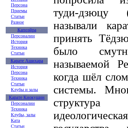
Персона
туди-дзюцу
Приемы
Статьи
называли кар
Разное
Капоэйра
принять Тёдзю
Персоналии
История
Техника
было смут
Статьи
называемой Ре
Карате Ашихара
История
Персона
когда шёл сло
Техника
Статьи
системы. Мног
Клубы и залы
Карате Киокушин
структур
Персоналии
Техника
идеологиче
Клубы, залы
Ката
Статьи