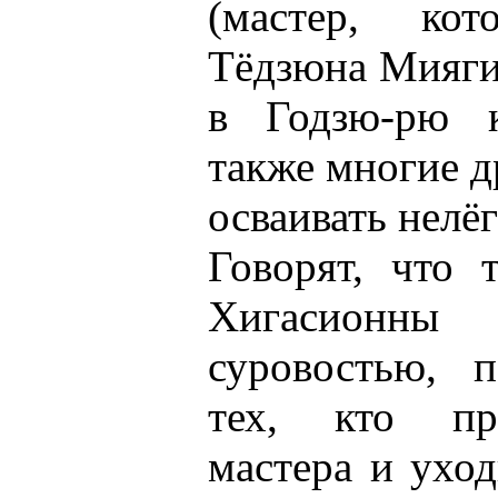
(мастер, ко
Тёдзюна Мияги
в Годзю-рю к
также многие д
осваивать нелё
Говорят, что 
Хигасионн
суровостью, 
тех, кто пр
мастера и ухо