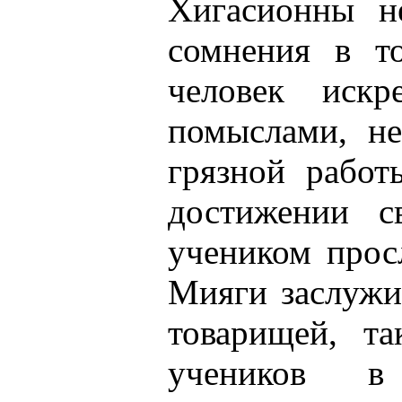
Хигасионны н
сомнения в т
человек иск
помыслами, н
грязной работ
достижении св
учеником прос
Мияги заслужи
товарищей, т
учеников в