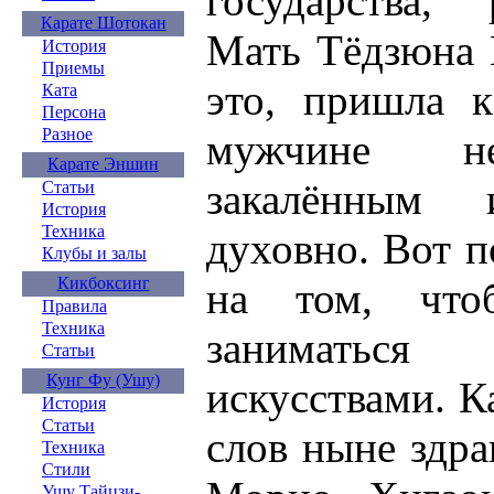
государства, 
Карате Шотокан
Мать Тёдзюна 
История
Приемы
это, пришла к
Ката
Персона
Разное
мужчине не
Карате Эншин
закалённым
Статьи
История
Техника
духовно. Вот п
Клубы и залы
Кикбоксинг
на том, что
Правила
Техника
занимать
Статьи
Кунг Фу (Ушу)
искусствами. К
История
Статьи
слов ныне здр
Техника
Стили
Ушу Тайцзи-