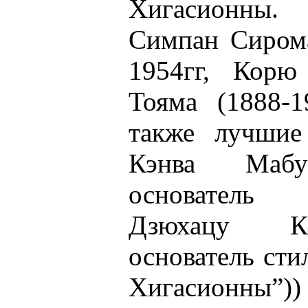
Хигасионны.
Симпан Сирома
1954гг, Корю
Тояма (1888-1
также лучши
Кэнва Мабун
основатель 
Дзюхацу Кё
основатель ст
Хигасионны”