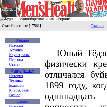
Статей на сайте [17561]
Главная
Айкидо
История
Юный Тёдзюн
Техника
Клубы, залы
Персона
физически кр
Статьи
Джиу-Джитсу
отличался буй
История
Техника
1899 году, ко
Бразилия
Клубы, залы
одиннадцат
Разное
Дзюдо
попросила из
История