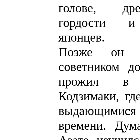
голове, др
гордости и
японцев.
Позже он 
советником д
прожил в 
Кодзимаки, гд
выдающимис
времени. Дум