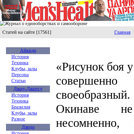
Статей на сайте [17561]
Главная
Айкидо
История
«Рисунок боя 
Техника
Клубы, залы
Персона
совершенн
Статьи
Джиу-Джитсу
своеобразны
История
Техника
Окинаве н
Бразилия
Клубы, залы
несомненно,
Разное
Дзюдо
История