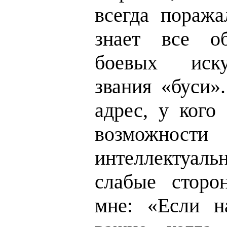
всегда поража
знает все о
боевых иску
звания «буси»
адрес, у кого
возможност
интеллектуа
слабые сторо
мне: «Если н