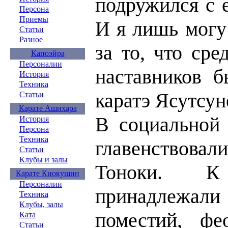
подружился с 
Персона
Приемы
И я лишь могу
Статьи
Разное
за то, что ср
Капоэйра
Персоналии
наставников б
История
Техника
каратэ Ясутсун
Статьи
Карате Ашихара
В социальной
История
Персона
Техника
главенствовали
Статьи
Клубы и залы
Тоноки. 
Карате Киокушин
Персоналии
принадлеж
Техника
Клубы, залы
поместий, фе
Ката
Статьи