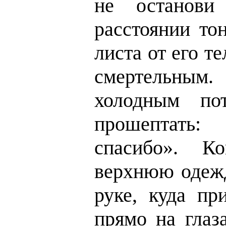
не останови
расстоянии то
листа от его те
смертельн
холодным по
прошептать
спасибо». К
верхнюю одежд
руке, куда пр
прямо на глаз