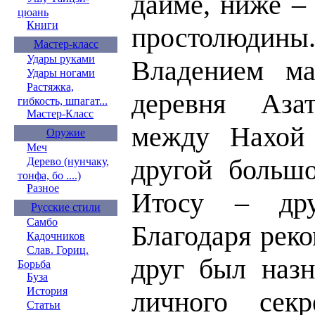
дайме, ниже –
цюань
Книги
простолюдины
Мастер-класс
Удары руками
Владением ма
Удары ногами
Растяжка,
деревня Азат
гибкость, шпагат...
Мастер-Класс
между Нахой
Оружие
Меч
другой большо
Дерево (нунчаку,
тонфа, бо ....)
Разное
Итосу – дру
Русские стили
Самбо
Благодаря рек
Кадочников
Слав. Гориц.
друг был назн
Борьба
Буза
История
личного секр
Статьи