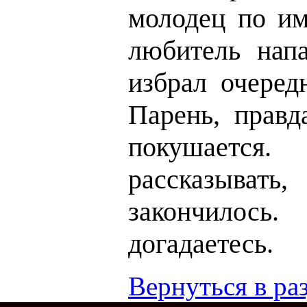
молодец по им
любитель напа
избрал очеред
Парень, правд
покушает
рассказыв
закончило
догадаетесь.
Вернуться в раз