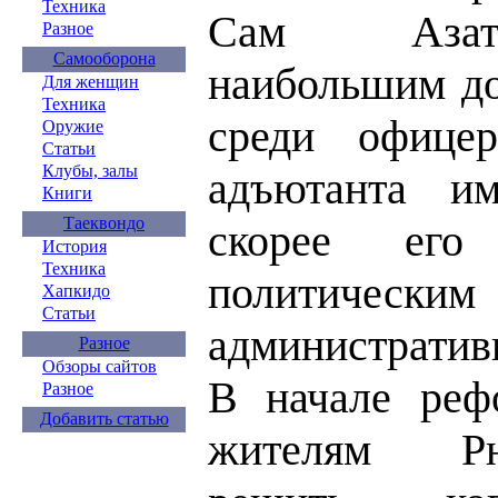
Техника
Сам Азато
Разное
Самооборона
наибольшим до
Для женщин
Техника
среди офице
Оружие
Статьи
Клубы, залы
адъютанта и
Книги
Таеквондо
скорее его
История
Техника
полити
Хапкидо
Статьи
административ
Разное
Обзоры сайтов
В начале реф
Разное
Добавить статью
жителям Рю