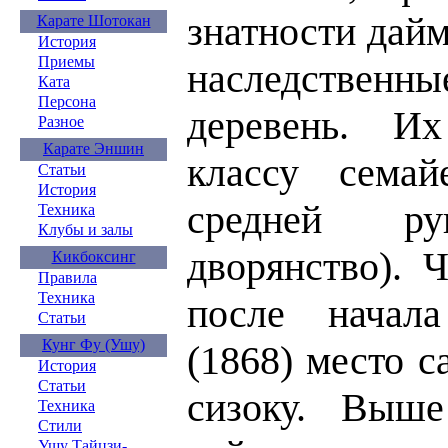
знатности дай
Карате Шотокан
История
Приемы
наследственны
Ката
Персона
деревень. И
Разное
Карате Эншин
классу семай
Статьи
История
средней р
Техника
Клубы и залы
дворянство). 
Кикбоксинг
Правила
Техника
после начал
Статьи
Кунг Фу (Ушу)
(1868) место с
История
Статьи
сизоку. Выш
Техника
Стили
Ушу Тайцзи-