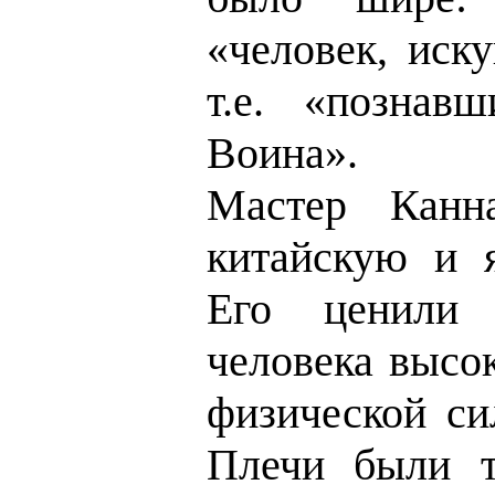
«человек, иск
т.е. «познав
Воина».
Мастер Канн
китайскую и я
Его ценили
человека высо
физической си
Плечи были т