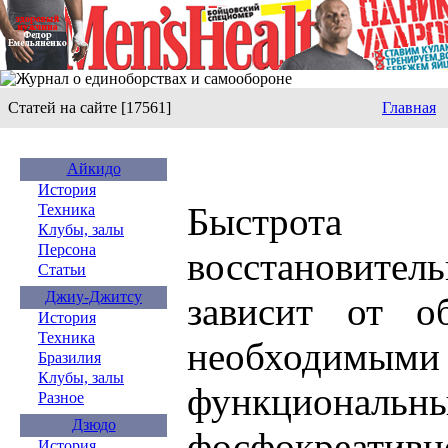
Статей на сайте [17561]
Главная
Айкидо
История
Быстрота
Техника
Клубы, залы
Персона
восстановит
Статьи
Джиу-Джитсу
зависит от о
История
Техника
необходимы
Бразилия
Клубы, залы
функциональ
Разное
Дзюдо
фосфокреатив
История