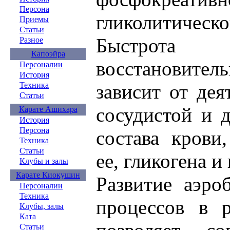
Персона
гликолитическо
Приемы
Статьи
Быстрота
Разное
Капоэйра
восстановит
Персоналии
История
Техника
зависит от дея
Статьи
сосудистой и 
Карате Ашихара
История
Персона
состава крови
Техника
Статьи
ее, гликогена и 
Клубы и залы
Карате Киокушин
Развитие аэро
Персоналии
Техника
процессов в 
Клубы, залы
Ката
Статьи