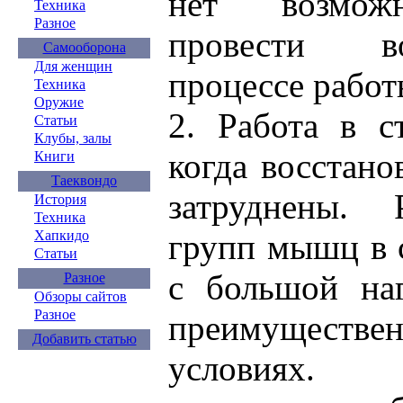
нет возмож
Техника
Разное
провести в
Самооборона
Для женщин
процессе работ
Техника
Оружие
2. Работа в с
Статьи
Клубы, залы
когда восстан
Книги
Таеквондо
затруднены. 
История
Техника
Хапкидо
групп мышц в 
Статьи
с большой наг
Разное
Обзоры сайтов
Разное
преимуществе
Добавить статью
условиях.