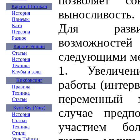
позволяет со
Карате Шотокан
выносливость.
История
Приемы
Для разви
Ката
Персона
Разное
возможност
Карате Эншин
следующими ме
Статьи
История
Техника
1. Увеличен
Клубы и залы
Кикбоксинг
работы (интер
Правила
Техника
переменный 
Статьи
Кунг Фу (Ушу)
случае предпо
История
Статьи
участием бол
Техника
Стили
Ушу Тайцзи-