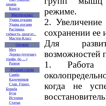
групп мышц
цюань
режиме.
Книги
Мастер-класс
2. Увеличение
Удары руками
Удары ногами
Растяжка,
сохранении ее 
гибкость, шпагат...
Мастер-Класс
Для развит
Оружие
Меч
возможностей 
Дерево (нунчаку,
тонфа, бо ....)
1. Работа 
Разное
Русские стили
околопредельн
Самбо
Кадочников
когда не успе
Слав. Гориц.
Борьба
Буза
восстановител
История
Статьи