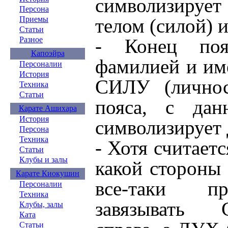
символизируе
Персона
Приемы
телом (силой) 
Статьи
Разное
- Конец поя
Капоэйра
фамилией и им
Персоналии
История
СИЛУ (личнос
Техника
Статьи
пояса, с дан
Карате Ашихара
История
символизирует 
Персона
Техника
- Хотя считаетс
Статьи
Клубы и залы
какой стороны 
Карате Киокушин
все-таки п
Персоналии
Техника
завязывать
Клубы, залы
Ката
Статьи