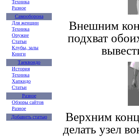
Техника
Разное
Самооборона
Внешним кон
Для женщин
Техника
подхват обои
Оружие
Статьи
вывест
Клубы, залы
Книги
Таеквондо
История
Техника
Хапкидо
Статьи
Разное
Обзоры сайтов
Разное
Верхним конц
Добавить статью
делать узел в