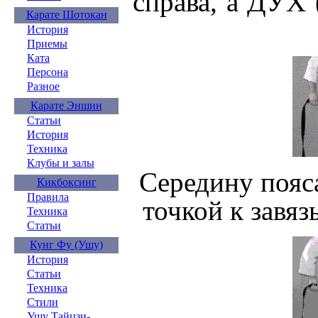
справа, а ДУХ 
Карате Шотокан
История
Приемы
Ката
Персона
Разное
Карате Эншин
Статьи
История
Техника
Клубы и залы
Середину пояс
Кикбоксинг
Правила
точкой к завя
Техника
Статьи
Кунг Фу (Ушу)
История
Статьи
Техника
Стили
Ушу Тайцзи-