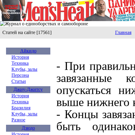
Статей на сайте [17561]
Главная
Айкидо
История
- При правильн
Техника
Клубы, залы
завязанные 
Персона
Статьи
опускаться ни
Джиу-Джитсу
История
выше нижнего к
Техника
Бразилия
- Концы завяз
Клубы, залы
Разное
быть одинак
Дзюдо
История