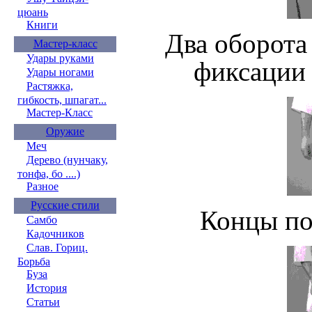
цюань
Книги
Два оборота
Мастер-класс
Удары руками
фиксации
Удары ногами
Растяжка,
гибкость, шпагат...
Мастер-Класс
Оружие
Меч
Дерево (нунчаку,
тонфа, бо ....)
Разное
Русские стили
Концы по
Самбо
Кадочников
Слав. Гориц.
Борьба
Буза
История
Статьи