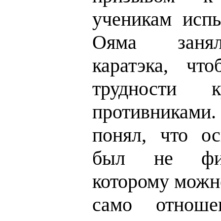
ученикам испы
Ояма занял
каратэка, чт
трудности 
противникам
понял, что о
был не физ
которому можн
само отнош