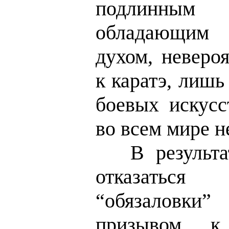
подлинны
обладающим
духом, неверо
к каратэ, лиш
боевых искусс
во всем мире н
В результат
отказатьс
“обязаловки
призывом к