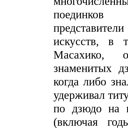
многочисленны
поединко
представите
искусств, в 
Масахико, 
знаменитых дз
когда либо зн
удерживал тит
по дзюдо на 
(включая год