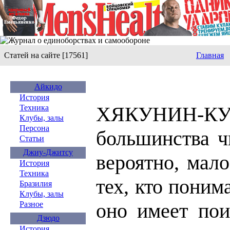
Статей на сайте [17561]
Главная
Айкидо
История
ХЯКУНИН-К
Техника
Клубы, залы
Персона
большинства ч
Статьи
Джиу-Джитсу
вероятно, мало
История
Техника
тех, кто понима
Бразилия
Клубы, залы
оно имеет пои
Разное
Дзюдо
История