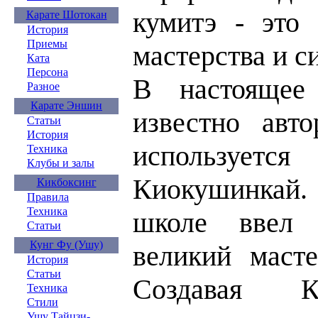
кумитэ - это
Карате Шотокан
История
Приемы
мастерства и с
Ката
Персона
В настоящее 
Разное
Карате Эншин
известно авто
Статьи
История
используется
Техника
Клубы и залы
Киокушинкай. 
Кикбоксинг
Правила
Техника
школе ввел 
Статьи
Кунг Фу (Ушу)
великий маст
История
Статьи
Создавая К
Техника
Стили
Ушу Тайцзи-