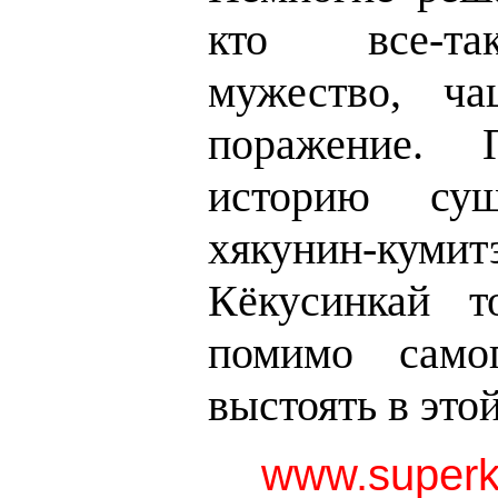
кто все-та
мужество, ча
поражение.
историю сущ
хякунин-к
Кёкусинкай т
помимо само
выстоять в это
www.superk