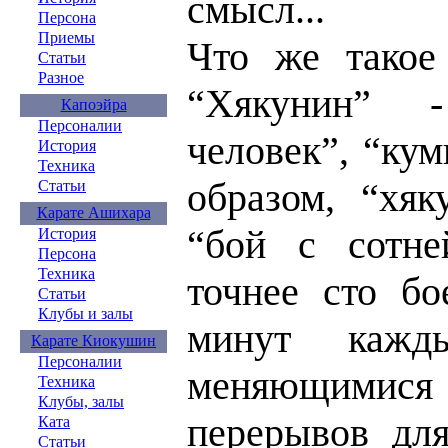
смысл...
Персона
Приемы
Что же такое 
Статьи
Разное
“Хякунин” 
Капоэйра
Персоналии
человек”, “кум
История
Техника
образом, “хяк
Статьи
Карате Ашихара
“бой с сотне
История
Персона
Техника
точнее сто бо
Статьи
Клубы и залы
минут кажд
Карате Киокушин
Персоналии
меняющимися 
Техника
Клубы, залы
перерывов для
Ката
Статьи