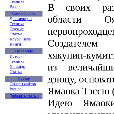
Техника
В своих раз
Разное
Самооборона
области 
Для женщин
Техника
первопроходце
Оружие
Статьи
Клубы, залы
Создателем 
Книги
Таеквондо
хякунин-кумит
История
Техника
из величайш
Хапкидо
Статьи
дзюцу, основа
Разное
Обзоры сайтов
Ямаока Тэссю (
Разное
Добавить статью
Идею Ямаок