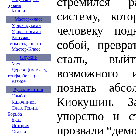
стремился р
цюань
Книги
систему, кот
Мастер-класс
Удары руками
человеку под
Удары ногами
Растяжка,
собой, превра
гибкость, шпагат...
Мастер-Класс
сталь, вый
Оружие
Меч
возможного 
Дерево (нунчаку,
тонфа, бо ....)
Разное
познать абс
Русские стили
Самбо
Киокушин. З
Кадочников
Слав. Гориц.
упорство и с
Борьба
Буза
История
прозвали “дем
Статьи