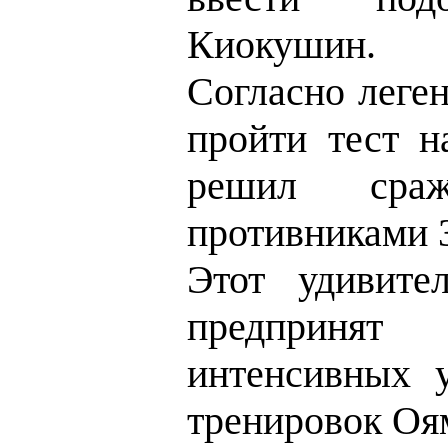
Киокушин.
Согласно леге
пройти тест н
решил сра
противниками 3
Этот удивите
предпринят
интенсивных 
тренировок Оям