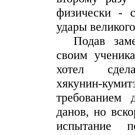
физически - 
удары великого
Подав замеч
своим ученик
хотел сдел
хякунин-кум
требованием 
данов, но вско
испытание п