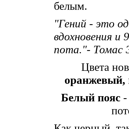
белым.
"Гений - эmo о
вдохновения и 
пота."- Томас 
Цвета нов
оранжевый, 
Белый пояс
-
пот
Как черный, так