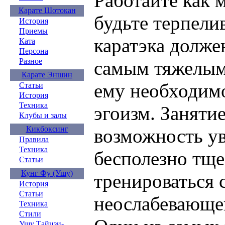
Работайте как 
Карате Шотокан
будьте терпели
История
Приемы
каратэка долже
Ката
Персона
Разное
самым тяжелым 
Карате Эншин
ему необходимо
Статьи
История
Техника
эгоизм. Занятие
Клубы и залы
Кикбоксинг
возможность ув
Правила
Техника
бесполезно тще
Статьи
Кунг Фу (Ушу)
тренироваться 
История
Статьи
неослабевающе
Техника
Стили
Ушу Тайцзи-