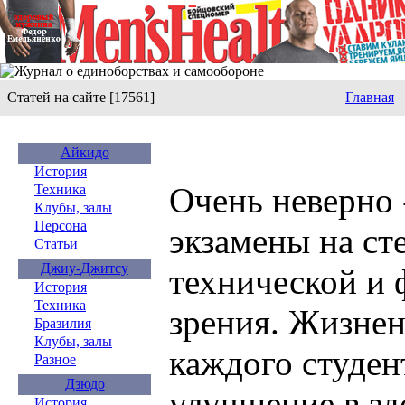
Статей на сайте [17561]
Главная
Айкидо
История
Очень неверно 
Техника
Клубы, залы
Персона
экзамены на ст
Статьи
Джиу-Джитсу
технической и 
История
Техника
зрения. Жизнен
Бразилия
Клубы, залы
каждого студен
Разное
Дзюдо
улучшение в зд
История