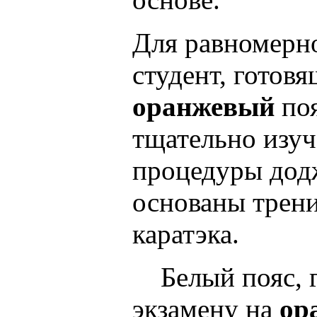
Для равномерн
студент, готов
оранжевый
поя
тщательно изуч
процедуры додж
основаны трени
каратэка.
Белый пояс, г
экзамену на
ор