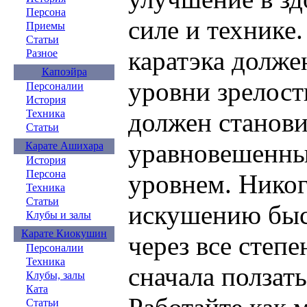
Персона
силе и технике
Приемы
Статьи
каратэка долже
Разное
Капоэйра
уровни зрелости
Персоналии
История
Техника
должен станови
Статьи
уравновешенны
Карате Ашихара
История
Персона
уровнем. Никог
Техника
Статьи
искушению быс
Клубы и залы
Карате Киокушин
через все степе
Персоналии
Техника
сначала ползать
Клубы, залы
Ката
Статьи