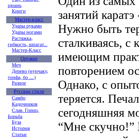
Один из самых
цюань
занятий каратэ 
Книги
Мастер-класс
Нужно быть те
Удары руками
Удары ногами
Растяжка,
сталкиваясь, с 
гибкость, шпагат...
Мастер-Класс
имеющим практ
Оружие
Меч
повторением ос
Дерево (нунчаку,
тонфа, бо ....)
Однако, с опыт
Разное
Русские стили
теряется. Печа
Самбо
Кадочников
сегодняшняя м
Слав. Гориц.
Борьба
Буза
“Мне скучно!”
История
Статьи