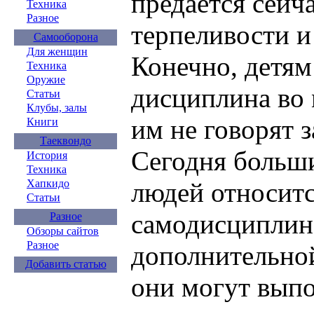
предается сейч
Техника
Разное
терпеливости и
Самооборона
Для женщин
Конечно, детям
Техника
Оружие
дисциплина во 
Статьи
Клубы, залы
им не говорят 
Книги
Таеквондо
Сегодня больш
История
Техника
Хапкидо
людей относитс
Статьи
самодисциплине
Разное
Обзоры сайтов
Разное
дополнительной
Добавить статью
они могут вып