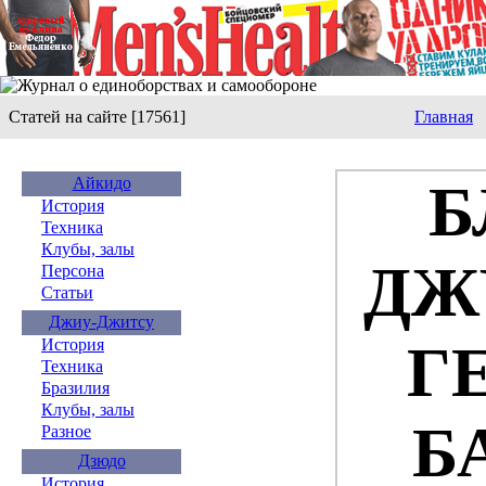
Статей на сайте [17561]
Главная
Айкидо
Б
История
Техника
Клубы, залы
ДЖ
Персона
Статьи
Джиу-Джитсу
Г
История
Техника
Бразилия
Клубы, залы
Б
Разное
Дзюдо
История