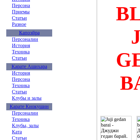
B
Персона
Приемы
Статьи
Разное
Капоэйра
Персоналии
История
G
Техника
Статьи
Карате Ашихара
История
B
Персона
Техника
Статьи
Клубы и залы
Карате Киокушин
Персоналии
Техника
Клубы, залы
Ката
Статьи