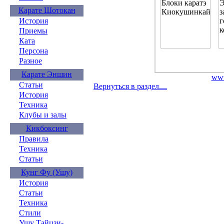
Карате Шотокан
История
Приемы
Ката
Персона
Разное
Карате Эншин
www
Статьи
Вернуться в раздел....
История
Техника
Клубы и залы
Кикбоксинг
Правила
Техника
Статьи
Кунг Фу (Ушу)
История
Статьи
Техника
Стили
Ушу Тайцзи-