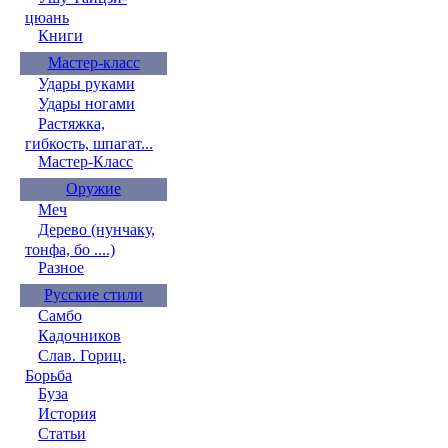
цюань
Книги
Мастер-класс
Удары руками
Удары ногами
Растяжка,
гибкость, шпагат...
Мастер-Класс
Оружие
Меч
Дерево (нунчаку,
тонфа, бо ....)
Разное
Русские стили
Самбо
Кадочников
Слав. Гориц.
Борьба
Буза
История
Статьи