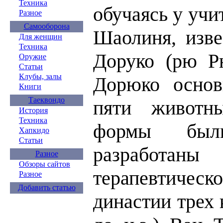
Техника
обучаясь у уч
Разное
Самооборона
Шаолиня, изве
Для женщин
Техника
Доруко (рю Р
Оружие
Статьи
Клубы, залы
Дорюко основ
Книги
Таеквондо
пяти животн
История
Техника
формы были
Хапкидо
Статьи
разработан
Разное
Обзоры сайтов
терапевтическ
Разное
Добавить статью
династии трех 