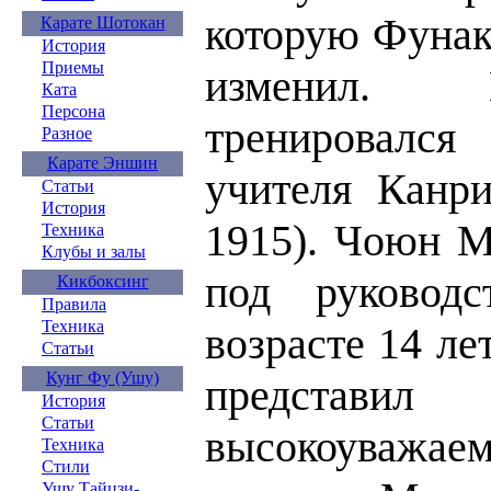
которую Фунак
Карате Шотокан
История
Приемы
изменил. 
Ката
Персона
тренировался
Разное
Карате Эншин
учителя Канри
Статьи
История
1915). Чоюн М
Техника
Клубы и залы
под руковод
Кикбоксинг
Правила
Техника
возрасте 14 лет
Статьи
Кунг Фу (Ушу)
представил
История
Статьи
высокоуважа
Техника
Стили
Ушу Тайцзи-