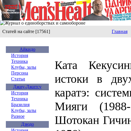
Статей на сайте [17561]
Главная
Айкидо
История
Ката Кекусин
Техника
Клубы, залы
Персона
истоки в дву
Статьи
Джиу-Джитсу
каратэ: систе
История
Техника
Мияги (1988
Бразилия
Клубы, залы
Шотокан Гичин
Разное
Дзюдо
История