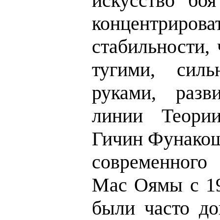
искусство бо
концентриро
стабильности,
тугими, сил
руками, разв
линии Теори
Гичин Фунакош
современного 
Маc Оямы с 19
были часто до