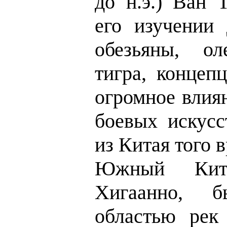
до н.э.) Ван 
его изучении 
обезьяны, о
тигра, концеп
огромное влия
боевых искусс
из Китая того 
Южный Кита
Хигаанно, 
областью рек