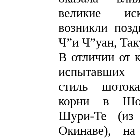
великие иск
возникли позд
Ч”и Ч
”
уан, Так
В отличии от 
испытавших
стиль шоток
корни в Шор
Шури-Те (из
Окинаве), на