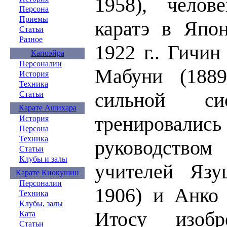
1958), челов
Персона
Приемы
каратэ в Япо
Статьи
Разное
1922 г.. Гичи
Капоэйра
Персоналии
Мабуни (1889-
История
Техника
сильной си
Статьи
Карате Ашихара
тренировал
История
Персона
Техника
руководств
Статьи
Клубы и залы
учителей Язу
Карате Киокушин
Персоналии
1906) и Анко 
Техника
Клубы, залы
Итосу изоб
Ката
Статьи