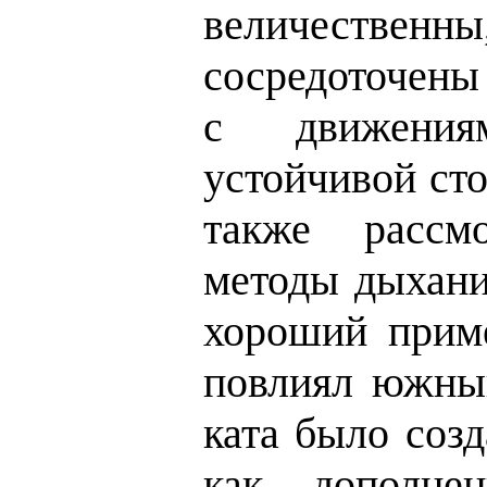
величеств
сосредоточены
с движения
устойчивой ст
также рассм
методы дыхани
хороший приме
повлиял южный
ката было соз
как дополне