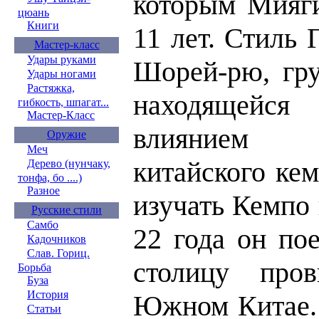
которым Мияги
цюань
Книги
11 лет. Стиль 
Мастер-класс
Удары руками
Шорей-рю, гру
Удары ногами
Растяжка,
находящейся
гибкость, шпагат...
Мастер-Класс
влиянием 
Оружие
Меч
китайского ке
Дерево (нунчаку,
тонфа, бо ....)
Разное
изучать Кемпо 
Русские стили
Самбо
22 года он по
Кадочников
Слав. Гориц.
столицу про
Борьба
Буза
История
Южном Китае. 
Статьи