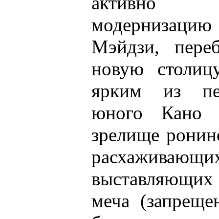
активно
модернизаци
Мэйдзи, пере
новую столицу
ярким из пе
юного Кано 
зрелище ронин
расхаживающих
выставляющих 
меча (запреще