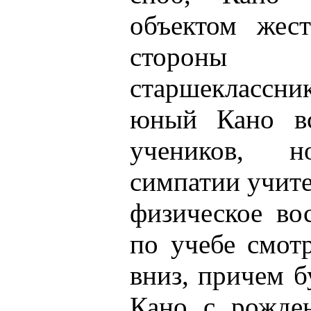
объектом жес
сторон
старшеклассни
юный Кано вс
учеников, 
симпатии учит
физическое во
по учебе смот
вниз, причем б
Кано с рожде