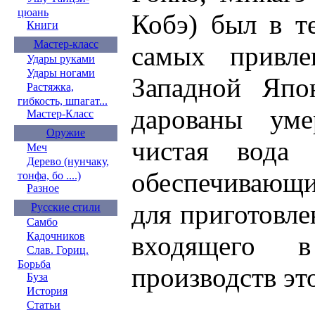
цюань
Кобэ) был в т
Книги
Мастер-класс
самых привле
Удары руками
Удары ногами
Западной Япо
Растяжка,
гибкость, шпагат...
дарованы ум
Мастер-Класс
Оружие
чистая вода 
Меч
Дерево (нунчаку,
обеспечивающи
тонфа, бо ....)
Разное
для приготовле
Русские стили
Самбо
Кадочников
входящего 
Слав. Гориц.
Борьба
производств эт
Буза
История
Статьи