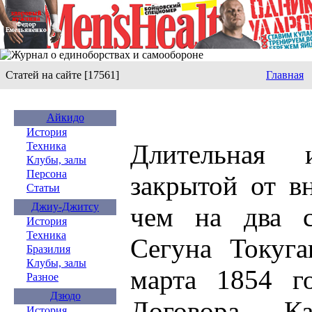
Статей на сайте [17561]
Главная
Айкидо
История
Длительная 
Техника
Клубы, залы
Персона
закрытой от в
Статьи
Джиу-Джитсу
чем на два с
История
Техника
Сегуна Токуга
Бразилия
Клубы, залы
марта 1854 г
Разное
Дзюдо
Договора Ка
История