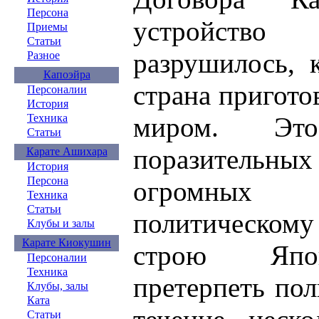
Персона
устройство
Приемы
Статьи
разрушилось, 
Разное
Капоэйра
страна пригото
Персоналии
История
Техника
миром. Эт
Статьи
поразитель
Карате Ашихара
История
Персона
огромных
Техника
Статьи
политическому
Клубы и залы
Карате Киокушин
строю Япон
Персоналии
Техника
претерпеть по
Клубы, залы
Ката
Статьи