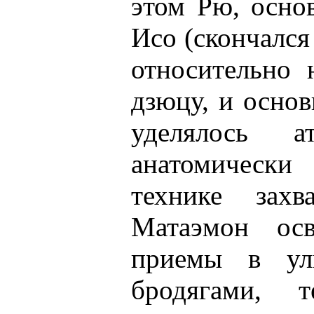
этом Рю, осно
Исо (скончался
относительно 
дзюцу, и осно
уделялось а
анатомически
технике захв
Матаэмон ос
приемы в ул
бродягами, т