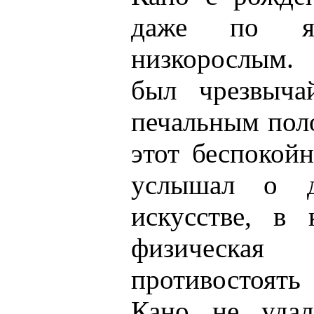
даже по яп
низкорослым. 
был чрезвыча
печальным пол
этот беспокой
услышал о д
искусстве, в 
физическая
противостоят
Кано не удал