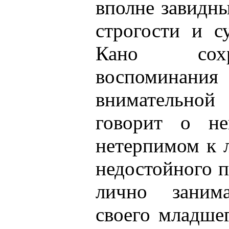
вполне завидны
строгости и с
Кано сох
воспоминан
внимательно
говорит о не
нетерпимом к 
недостойного 
лично занима
своего младше