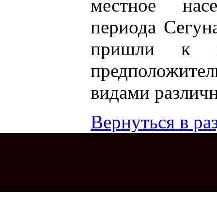
местное нас
периода Сегун
пришли к п
предположител
видами различн
Вернуться в раз