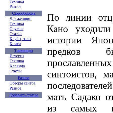
Техника
Разное
Самооборона
По линии отц
Для женщин
Техника
Кано уходили
Оружие
Статьи
истории Япо
Клубы, залы
Книги
предков б
Таеквондо
История
прославле
Техника
Хапкидо
синтоистов, м
Статьи
Разное
последовател
Обзоры сайтов
Разное
мать Садако о
Добавить статью
из самых и