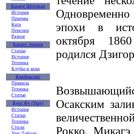
течение неско
Карате Шотокан
Одновременно 
История
Приемы
эпохи в ист
Ката
Персона
Разное
октября 186
Карате Эншин
родился Дзигор
Статьи
История
Техника
Клубы и залы
Кикбоксинг
Правила
Возвышающийс
Техника
Статьи
Осакским зали
Кунг Фу (Ушу)
История
величественн
Статьи
Техника
Рокко, Микагэ
Стили
Ушу Тайцзи-