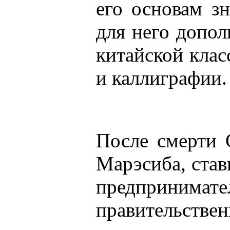
его основам з
для него допо
китайской клас
и каллиграфии.
После смерти 
Марэсиба, ста
предпри
правительстве