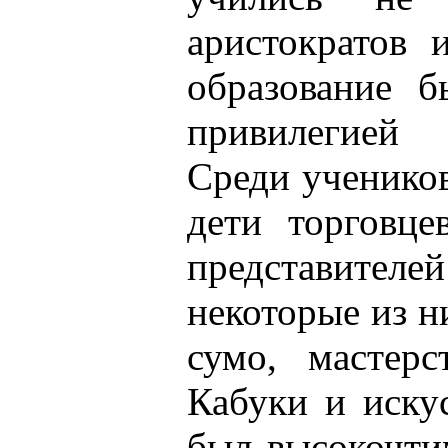
аристократов 
образование б
привилегией 
Среди ученико
дети торговце
представителе
некоторые из н
сумо, мастерс
Кабуки и иску
был высокочти