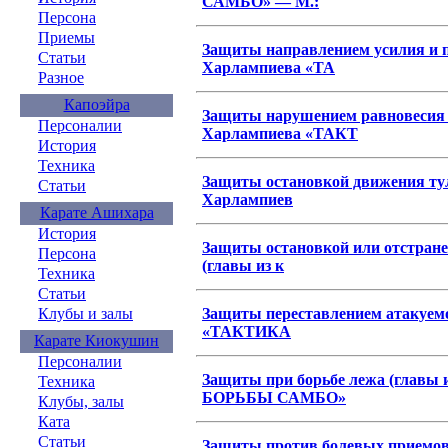
САМБО» — М.:
Персона
Приемы
Защиты направлением усилия и п
Статьи
Харлампиева «ТА
Разное
Капоэйра
Защиты нарушением равновесия п
Персоналии
Харлампиева «ТАКТ
История
Техника
Защиты остановкой движения тул
Статьи
Харлампиев
Карате Ашихара
История
Защиты остановкой или отстран
Персона
(главы из к
Техника
Статьи
Защиты переставлением атакуемо
Клубы и залы
«ТАКТИКА
Карате Киокушин
Персоналии
Защиты при борьбе лежа (главы
Техника
БОРЬБЫ САМБО»
Клубы, залы
Ката
Статьи
Защиты против болевых приемо