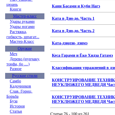
цюань
Кани Басами и Куби Нагэ
Книги
Мастер-класс
Ката в Дзю-до. Часть 1
Удары руками
Удары ногами
Ката в Дзю-до. Часть 2
Растяжка,
гибкость, шпагат...
Мастер-Класс
Ката-дзюдзи- дзимэ
Оружие
Меч
Кеса Гарами и Ёко Хидза Гатамэ
Дерево (нунчаку,
тонфа, бо ....)
Классификация упражнений в дз
Разное
Русские стили
КОHСТРУИРОВАHИЕ ТЕХHИКИ
Самбо
HЕУКЛЮЖЕГО МЕДВЕДЯ Част
Кадочников
Слав. Гориц.
Борьба
КОHСТРУИРОВАHИЕ ТЕХHИКИ
Буза
HЕУКЛЮЖЕГО МЕДВЕДЯ Част
История
Статьи
Статьи 76 - 100 из 261