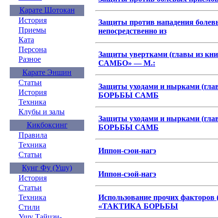
Карате Шотокан
История
Защиты против нападения боле
Приемы
непосредственно из
Ката
Персона
Защиты увертками (главы из к
Разное
САМБО» — М.:
Карате Эншин
Статьи
Защиты уходами и нырками (гл
История
БОРЬБЫ САМБ
Техника
Клубы и залы
Защиты уходами и нырками (гл
Кикбоксинг
БОРЬБЫ САМБ
Правила
Техника
Иппон-сэои-нагэ
Статьи
Кунг Фу (Ушу)
Иппон-сэой-нагэ
История
Статьи
Использование прочих факторов 
Техника
«ТАКТИКА БОРЬБЫ
Стили
Ушу Тайцзи-