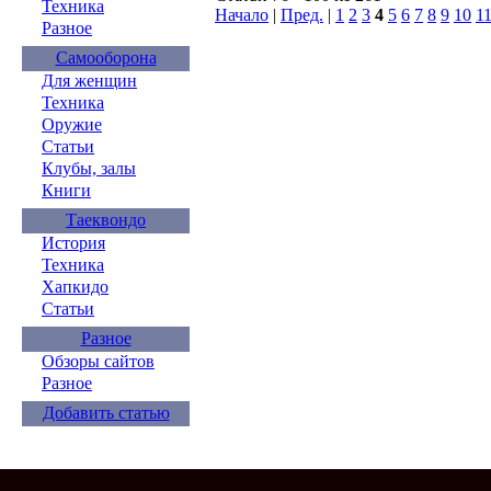
Техника
Начало
|
Пред.
|
1
2
3
4
5
6
7
8
9
10
1
Разное
Самооборона
Для женщин
Техника
Оружие
Статьи
Клубы, залы
Книги
Таеквондо
История
Техника
Хапкидо
Статьи
Разное
Обзоры сайтов
Разное
Добавить статью