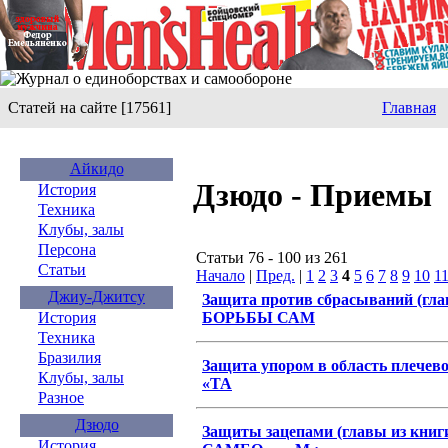
Статей на сайте [17561]
Главная
Айкидо
Дзюдо - Приемы
История
Техника
Клубы, залы
Персона
Статьи 76 - 100 из 261
Статьи
Начало
|
Пред.
|
1
2
3
4
5
6
7
8
9
10
1
Джиу-Джитсу
Защита против сбрасываний (гл
БОРЬБЫ САМ
История
Техника
Бразилия
Защита упором в область плечево
Клубы, залы
«ТА
Разное
Дзюдо
Защиты зацепами (главы из кн
История