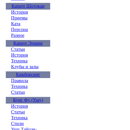
Карате Шотокан
История
Приемы
Ката
Персона
Разное
Карате Эншин
Статьи
История
Техника
Клубы и залы
Кикбоксинг
Правила
Техника
Статьи
Кунг Фу (Ушу)
История
Статьи
Техника
Стили
Ушу Тайцзи-