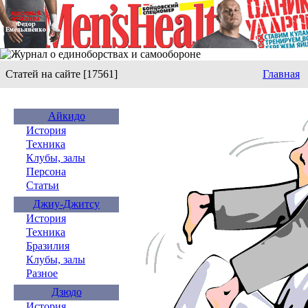
Статей на сайте [17561]
Главная
Айкидо
История
Техника
Клубы, залы
Персона
Статьи
Джиу-Джитсу
История
Техника
Бразилия
Клубы, залы
Разное
Дзюдо
История