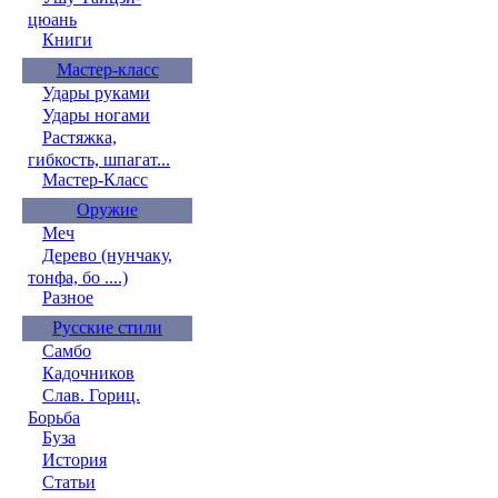
цюань
Книги
Мастер-класс
Удары руками
Удары ногами
Растяжка,
гибкость, шпагат...
Мастер-Класс
Оружие
Меч
Дерево (нунчаку,
тонфа, бо ....)
Разное
Русские стили
Самбо
Кадочников
Слав. Гориц.
Борьба
Буза
История
Статьи