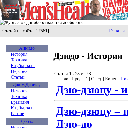
Статей на сайте [17561]
Главная
Айкидо
Дзюдо - История
История
Техника
Клубы, залы
Персона
Статьи 1 - 28 из 28
Статьи
Начало | Пред. |
1
| След. | Конец |
По 
Джиу-Джитсу
Дзю-дзюцу - и
История
Техника
Бразилия
Дзю-дзюцу – 
Клубы, залы
Разное
Дзю-до
Дзюдо
История