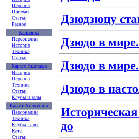
Персона
Приемы
Дзюдзюцу ста
Статьи
Разное
Капоэйра
Дзюдо в мире.
Персоналии
История
Техника
Статьи
Дзюдо в мире.
Карате Ашихара
История
Персона
Дзюдо в наст
Техника
Статьи
Клубы и залы
Карате Киокушин
Историческая
Персоналии
Техника
до
Клубы, залы
Ката
Статьи