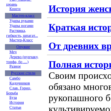
цюань
История женс
Книги
Мастер-класс
Удары руками
Краткая исто
Удары ногами
Растяжка,
гибкость, шпагат...
Мастер-Класс
От древних в
Оружие
Меч
Дерево (нунчаку,
Полная истори
тонфа, бо ....)
Разное
Своим происх
Русские стили
Самбо
Кадочников
обязано много
Слав. Гориц.
Борьба
рукопашного б
Буза
История
культивируемо
Статьи