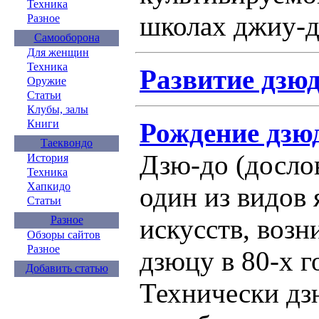
Техника
школах джиу-д
Разное
Самооборона
Для женщин
Техника
Развитие дзюд
Оружие
Статьи
Клубы, залы
Рождение дзю
Книги
Таеквондо
Дзю-до (досло
История
Техника
Хапкидо
один из видов
Статьи
искусств, возн
Разное
Обзоры сайтов
Разное
дзюцу в 80-х г
Добавить статью
Технически дз