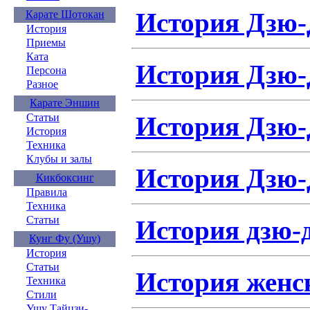
История Дзю-
Карате Шотокан
История
Приемы
Ката
История Дзю-
Персона
Разное
Карате Эншин
История Дзю-
Статьи
История
Техника
Клубы и залы
История Дзю-
Кикбоксинг
Правила
Техника
Статьи
История дзю-
Кунг Фу (Ушу)
История
Статьи
История женс
Техника
Стили
Ушу Тайцзи-