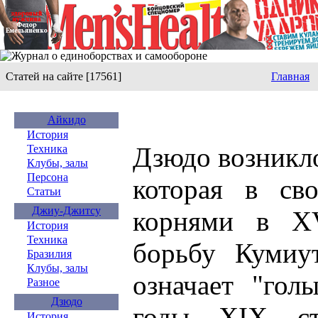
Статей на сайте [17561]
Главная
Айкидо
История
Дзюдо возникло
Техника
Клубы, залы
Персона
которая в св
Статьи
Джиу-Джитсу
корнями в X
История
Техника
борьбу Кумиут
Бразилия
Клубы, залы
означает "гол
Разное
Дзюдо
годы XIX ст
История