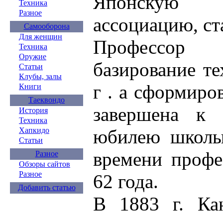
Японскую
Техника
Разное
ассоциацию, ст
Самооборона
Для женщин
Профессор 
Техника
Оружие
базирование т
Статьи
Клубы, залы
г . а сформиро
Книги
Таеквондо
завершена к 1
История
Техника
Хапкидо
юбилею школы
Статьи
времени профе
Разное
Обзоры сайтов
Разное
62 года.
Добавить статью
В 1883 г. Ка