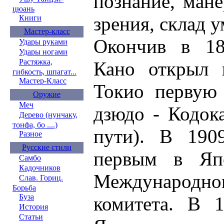
познание, мане
цюань
зрения, склад у
Книги
Мастер-класс
Окончив в 188
Удары руками
Удары ногами
Растяжка,
Кано открыл 
гибкость, шпагат...
Мастер-Класс
Токио первую
Оружие
Меч
дзюдо - Кодок
Дерево (нунчаку,
тонфа, бо ....)
пути). В 190
Разное
Русские стили
первым в Яп
Самбо
Кадочников
Международн
Слав. Гориц.
Борьба
Буза
комитета. В 1
История
Статьи