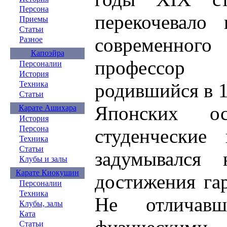
Персона
перекочевало
Приемы
Статьи
современного
Разное
Капоэйра
профессор 
Персоналии
История
Техника
родившийся в 18
Статьи
Японских о
Карате Ашихара
История
Персона
студенческие
Техника
Статьи
задумывался 
Клубы и залы
Карате Киокушин
достижения га
Персоналии
Техника
Не отличавш
Клубы, залы
Ката
Статьи