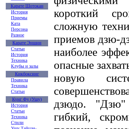
физическими
Карате Шотокан
короткий ср
История
Приемы
сложную техни
Ката
Персона
Разное
приемов дзю-д
Карате Эншин
наиболее эффе
Статьи
История
Техника
опасные захват
Клубы и залы
Кикбоксинг
новую сист
Правила
Техника
совершенствов
Статьи
Кунг Фу (Ушу)
дзюдо. "Дзю"
История
Статьи
гибкий, скром
Техника
Стили
Ушу Тайцзи-