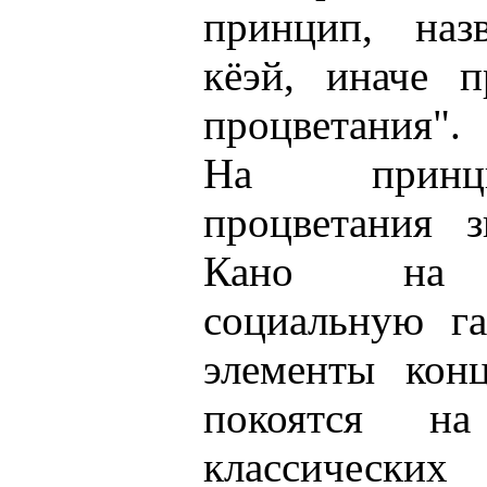
принцип, наз
кёэй, иначе п
процветания".
На принци
процветания 
Кано на м
социальную г
элементы конц
покоятся н
классических