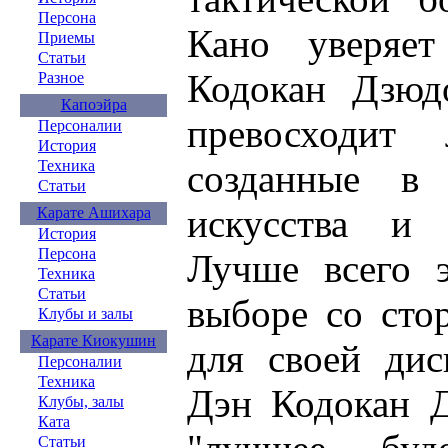
Персона
Кано уверяе
Приемы
Статьи
Кодокан Дзюд
Разное
Капоэйра
превосходит 
Персоналии
История
Техника
созданные в
Статьи
искусства и 
Карате Ашихара
История
Персона
Лучше всего 
Техника
Статьи
выборе со сто
Клубы и залы
Карате Киокушин
для своей ди
Персоналии
Техника
Дэн Кодокан Д
Клубы, залы
Ката
Статьи