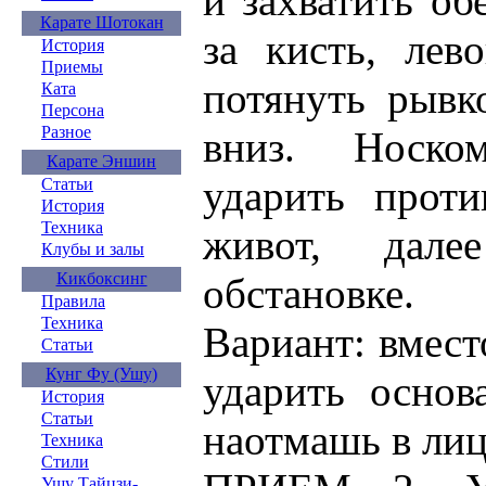
и захватить об
Карате Шотокан
за кисть, лев
История
Приемы
потянуть рывк
Ката
Персона
Разное
вниз. Носко
Карате Эншин
ударить прот
Статьи
История
Техника
живот, дале
Клубы и залы
Кикбоксинг
обстановке.
Правила
Техника
Вариант: вмест
Статьи
Кунг Фу (Ушу)
ударить основ
История
Статьи
наотмашь в лиц
Техника
Стили
Ушу Тайцзи-