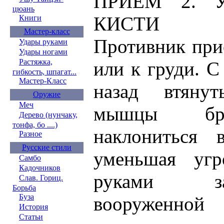
ПРИЕМ 2. 
цюань
КИСТИ
Книги
Мастер-класс
Противник при
Удары руками
Удары ногами
Растяжка,
или к груди. С
гибкость, шпагат...
Мастер-Класс
назад втяну
Оружие
Меч
мышцы брю
Дерево (нунчаку,
тонфа, бо ....)
наклониться 
Разное
Русские стили
уменьшая угр
Самбо
Кадочников
руками за
Слав. Гориц.
Борьба
Буза
вооруженно
История
Статьи