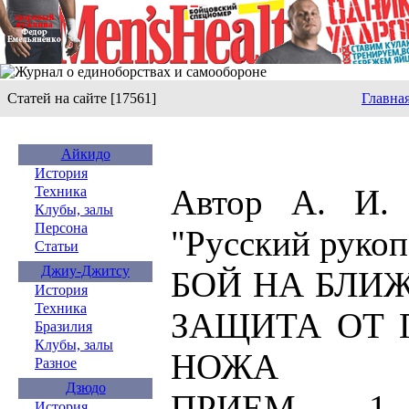
Статей на сайте [17561]
Главна
Айкидо
История
Автор А. И. 
Техника
Клубы, залы
Персона
"Русский руко
Статьи
Джиу-Джитсу
БОЙ НА БЛИ
История
Техника
ЗАЩИТА ОТ 
Бразилия
Клубы, залы
НОЖА
Разное
Дзюдо
ПРИЕМ 1.
История