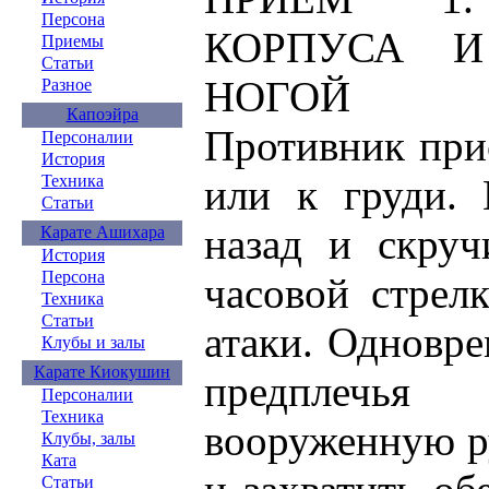
Персона
КОРПУСА 
Приемы
Статьи
НОГОЙ
Разное
Капоэйра
Противник при
Персоналии
История
Техника
или к груди.
Статьи
назад и скруч
Карате Ашихара
История
Персона
часовой стрел
Техника
Статьи
атаки. Одновре
Клубы и залы
Карате Киокушин
предплечья 
Персоналии
Техника
вооруженную ру
Клубы, залы
Ката
Статьи