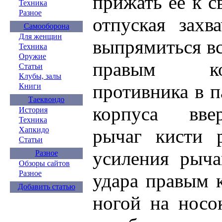
прижать ее к с
Техника
Разное
отпуская захв
Самооборона
Для женщин
выпрямиться вс
Техника
Оружие
правым ко
Статьи
Клубы, залы
противника в п
Книги
Таеквондо
корпуса вве
История
Техника
Хапкидо
рычаг кисти 
Статьи
усиления рыч
Разное
Обзоры сайтов
Разное
удара правым к
Добавить статью
ногой на носок