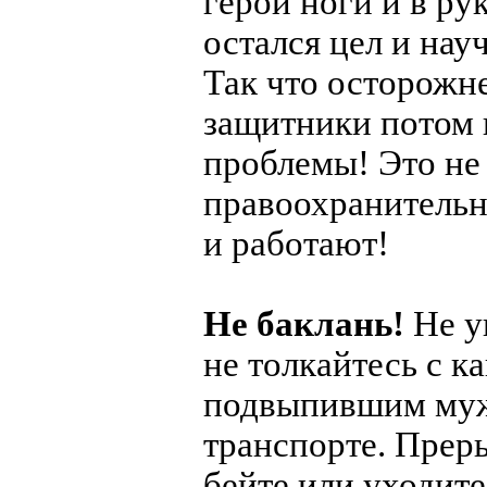
герой ноги и в рук
остался цел и нау
Так что осторожне
защитники потом
проблемы! Это не 
правоохранительн
и работают!
Не баклань!
Не у
не толкайтесь с к
подвыпившим муж
транспорте. Прер
бейте или уходите,