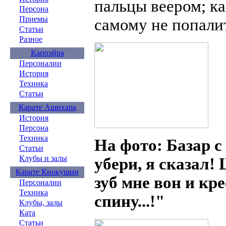
пальцы веером; ка
Персона
Приемы
самому не попали
Статьи
Разное
Капоэйра
Персоналии
История
Техника
Статьи
Карате Ашихара
История
Персона
Техника
На фото: Базар 
Статьи
Клубы и залы
убери, я сказал
Карате Киокушин
зуб мне вон и кре
Персоналии
Техника
спину...!"
Клубы, залы
Ката
Статьи