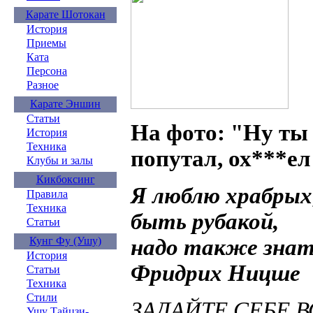
Карате Шотокан
История
Приемы
Ката
Персона
Разное
Карате Эншин
Статьи
На фото: "Ну ты 
История
Техника
попутал, ох***е
Клубы и залы
Кикбоксинг
Я люблю храбрых
Правила
Техника
быть рубакой,
Статьи
Кунг Фу (Ушу)
надо также знать
История
Фридрих Ницше
Статьи
Техника
Стили
ЗАДАЙТЕ СЕБЕ 
Ушу Тайцзи-