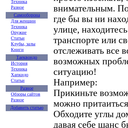
Техника
внимательным. По
Разное
Самооборона
где бы вы ни нахо
Для женщин
Техника
улице, находитесь 
Оружие
транспорте или св
Статьи
Клубы, залы
отслеживать все в
Книги
Таеквондо
возможных пробл
История
Техника
ситуацию!
Хапкидо
Например:
Статьи
Разное
Прикиньте возмож
Обзоры сайтов
Разное
можно притаиться
Добавить статью
Обходите углы до
давая себе шанс б