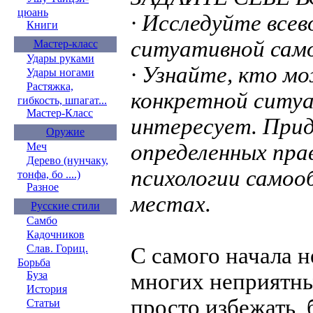
цюань
· Исследуйте вс
Книги
ситуативной сам
Мастер-класс
Удары руками
· Узнайте, кто м
Удары ногами
Растяжка,
конкретной ситуа
гибкость, шпагат...
Мастер-Класс
интересует. При
Оружие
определенных прав
Меч
Дерево (нунчаку,
психологии самоо
тонфа, бо ....)
Разное
местах.
Русские стили
Самбо
Кадочников
Слав. Гориц.
С самого начала н
Борьба
Буза
многих неприятн
История
просто избежать,
Статьи