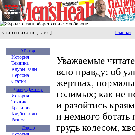
Статей на сайте [17561]
Главная
Айкидо
История
Уважаемые читате
Техника
всю правду: об у
Клубы, залы
Персона
жертвах, нормаль
Статьи
Джиу-Джитсу
голимых; как не п
История
Техника
и разойтись краям
Бразилия
и немного ботать 
Клубы, залы
Разное
грудь колесом, хв
Дзюдо
История