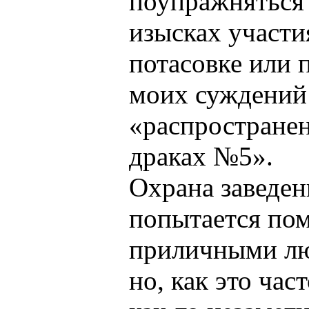
поупражняться 
изысках участи
потасовке или 
моих суждений
«распростране
драках №5».
Охрана заведен
попытается по
приличными лю
но, как это час