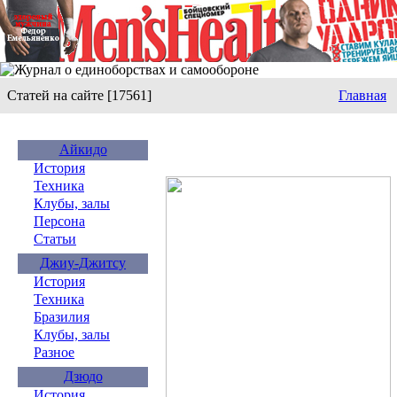
Статей на сайте [17561]
Главная
Айкидо
История
Техника
Клубы, залы
Персона
Статьи
Джиу-Джитсу
История
Техника
Бразилия
Клубы, залы
Разное
Дзюдо
История