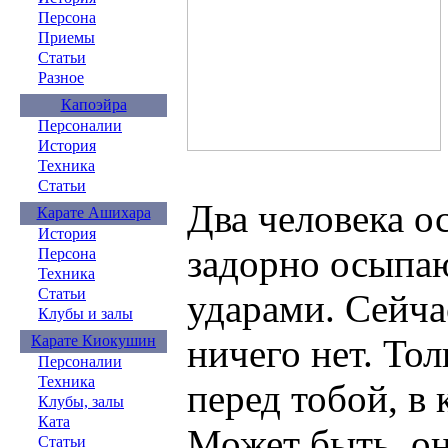
Персона
Приемы
Статьи
Разное
Капоэйра
Персоналии
История
Техника
Статьи
Два человека о
Карате Ашихара
История
задорно осыпаю
Персона
Техника
Статьи
ударами. Сейча
Клубы и залы
Карате Киокушин
ничего нет. Тол
Персоналии
Техника
перед тобой, в 
Клубы, залы
Ката
Может быть, он
Статьи