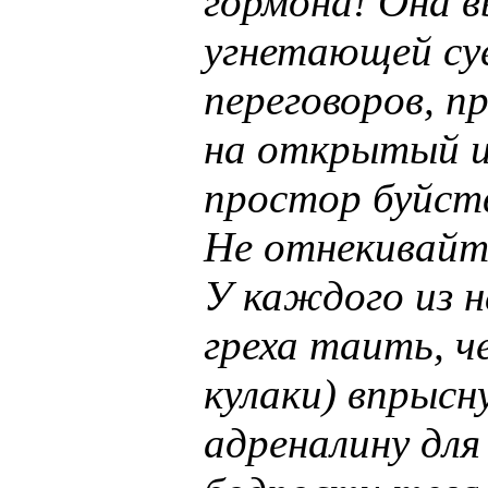
гормона! Она в
угнетающей су
переговоров, п
на открытый и
простор буйств
Не отнекивайте
У каждого из н
греха таить, ч
кулаки) впрысн
адреналину для