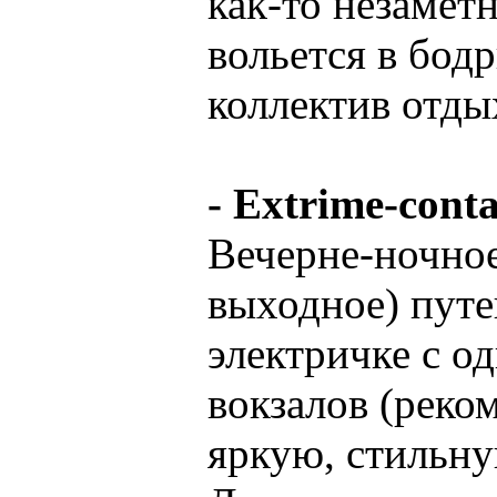
как-то незамет
вольется в бо
коллектив отд
- Extrime-conta
Вечерне-ночное
выходное) путе
электричке с о
вокзалов (реко
яркую, стильну