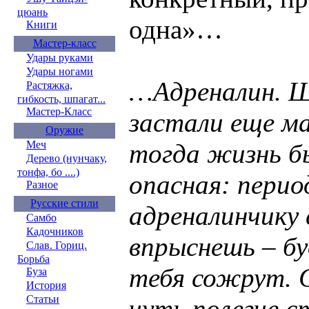
цюань
одна»…
Книги
Мастер-класс
Удары руками
Удары ногами
…Адреналин. Ш
Растяжка,
гибкость, шпагат...
Мастер-Класс
застали еще м
Оружие
Меч
тогда жизнь б
Дерево (нунчаку,
тонфа, бо ....)
опасная: перио
Разное
Русские стили
адреналинчику 
Самбо
Кадочников
впрыснешь – бу
Слав. Гориц.
Борьба
тебя сожрут. С
Буза
История
Статьи
чуть полегче с