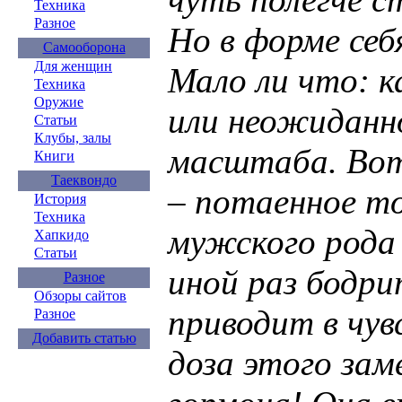
Техника
Разное
Но в форме себ
Самооборона
Для женщин
Мало ли что: 
Техника
Оружие
или неожиданн
Статьи
Клубы, залы
масштаба. Вот
Книги
Таеквондо
– потаенное то
История
Техника
мужского рода 
Хапкидо
Статьи
иной раз бодри
Разное
Обзоры сайтов
приводит в чу
Разное
Добавить статью
доза этого зам