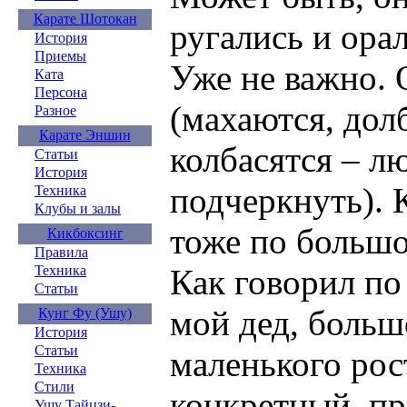
Карате Шотокан
ругались и ора
История
Приемы
Уже не важно. 
Ката
Персона
(махаются, долб
Разное
Карате Эншин
колбасятся – л
Статьи
История
подчеркнуть). К
Техника
Клубы и залы
тоже по большо
Кикбоксинг
Правила
Техника
Как говорил по
Статьи
мой дед, боль
Кунг Фу (Ушу)
История
Статьи
маленького рос
Техника
Стили
конкретный, пр
Ушу Тайцзи-