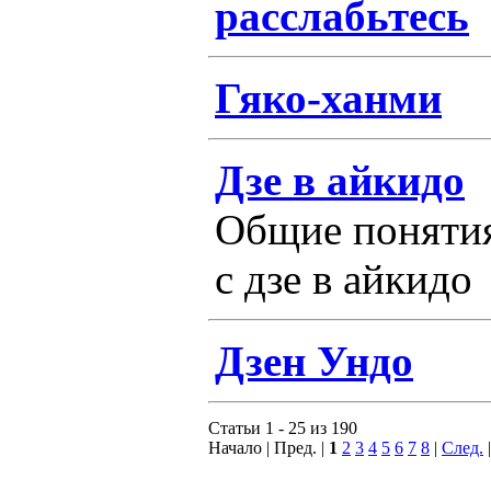
расслабьтесь
Гяко-ханми
Дзе в айкидо
Общие понятия
с дзе в айкидо
Дзен Ундо
Статьи 1 - 25 из 190
Начало | Пред. |
1
2
3
4
5
6
7
8
|
След.