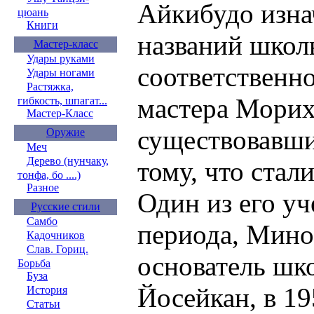
Айкибудо изнач
цюань
Книги
названий школ
Мастер-класс
Удары руками
соответственно
Удары ногами
Растяжка,
мастера Морих
гибкость, шпагат...
Мастер-Класс
существовавши
Оружие
Меч
Дерево (нунчаку,
тому, что стал
тонфа, бо ....)
Разное
Один из его уч
Русские стили
Самбо
периода, Мин
Кадочников
Слав. Гориц.
основатель шк
Борьба
Буза
Йосейкан, в 19
История
Статьи