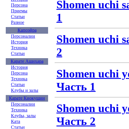
Shomen uchi s
Персона
Приемы
1
Статьи
Разное
Капоэйра
Shomen uchi s
Персоналии
История
Техника
2
Статьи
Карате Ашихара
История
Shomen uchi y
Персона
Техника
Часть 1
Статьи
Клубы и залы
Карате Киокушин
Персоналии
Shomen uchi y
Техника
Клубы, залы
Часть 2
Ката
Статьи