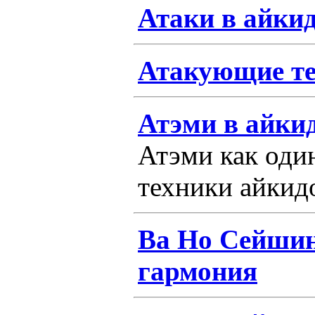
Атаки в айки
Атакующие те
Атэми в айки
Атэми как один
техники айкид
Ва Но Сейшин
гармония