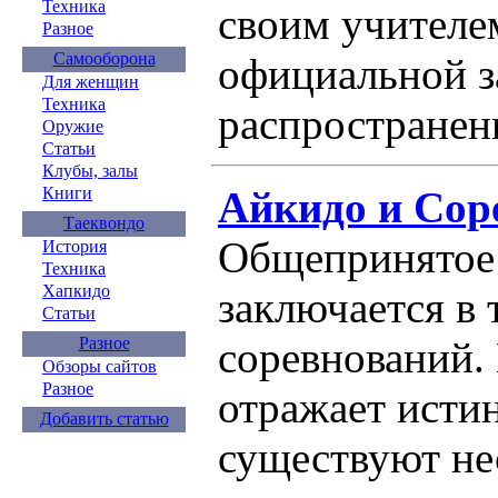
Техника
своим учителе
Разное
Самооборона
официальной з
Для женщин
Техника
распространени
Оружие
Статьи
Клубы, залы
Айкидо и Сор
Книги
Таеквондо
Общепринятое
История
Техника
Хапкидо
заключается в 
Статьи
соревнований. 
Разное
Обзоры сайтов
Разное
отражает истин
Добавить статью
существуют не