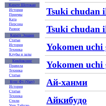
Карате Шотокан
Tsuki chudan i
История
Приемы
Ката
Персона
Tsuki chudan i
Разное
Карате Эншин
Статьи
Yokomen uchi 
История
Техника
Клубы и залы
Кикбоксинг
Yokomen uchi 
Правила
Техника
Статьи
Ай-ханми
Кунг Фу (Ушу)
История
Статьи
Техника
Айкибудо
Стили
Ушу Тайцзи-