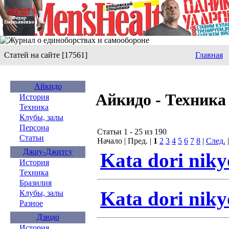
Статей на сайте [17561]
Главная
Айкидо
Айкидо - Техника
История
Техника
Клубы, залы
Персона
Статьи 1 - 25 из 190
Статьи
Начало | Пред. |
1
2
3
4
5
6
7
8
|
След.
Джиу-Джитсу
Kata dori niky
История
Техника
Бразилия
Kata dori niky
Клубы, залы
Разное
Дзюдо
История