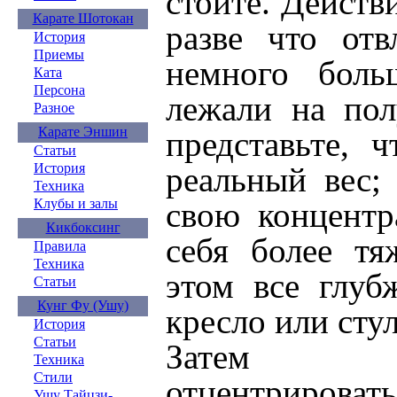
стоите. Действ
Карате Шотокан
разве что отв
История
Приемы
немного боль
Ката
Персона
лежали на пол
Разное
Карате Эншин
представьте, 
Статьи
История
реальный вес;
Техника
Клубы и залы
свою концентр
Кикбоксинг
себя более тя
Правила
Техника
этом все глуб
Статьи
Кунг Фу (Ушу)
кресло или стул
История
Статьи
Затем п
Техника
Стили
отцентрирова
Ушу Тайцзи-