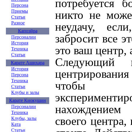
потребуется б
Персона
Приемы
никто не може
Статьи
Разное
неудачу, есл
Капоэйра
забросит все э
Персоналии
История
это ваш центр, 
Техника
Статьи
Следующий 
Карате Ашихара
История
центрирования
Персона
Техника
чтобы 
Статьи
Клубы и залы
эксперим
Карате Киокушин
нахождением
Персоналии
Техника
своего центра,
Клубы, залы
Ката
Статьи