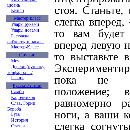
цюань
стоя. Станьте,
Книги
слегка вперед
Мастер-класс
Удары руками
то вам будет 
Удары ногами
Растяжка,
вперед левую н
гибкость, шпагат...
Мастер-Класс
то выставьте 
Оружие
Меч
Эксперименти
Дерево (нунчаку,
тонфа, бо ....)
пока не на
Разное
Русские стили
положение; 
Самбо
Кадочников
равномерно р
Слав. Гориц.
Борьба
ноги, а ваши 
Буза
История
слегка согнут
Статьи