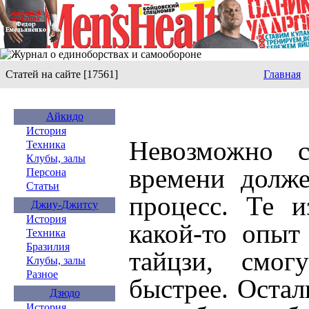
Статей на сайте [17561]
Главная
Айкидо
История
Невозможно с
Техника
Клубы, залы
времени долже
Персона
Статьи
процесс. Те и
Джиу-Джитсу
История
какой-то опыт
Техника
Бразилия
тайцзи, смог
Клубы, залы
Разное
быстрее. Оста
Дзюдо
История