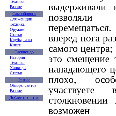
Техника
выдерживали 
Разное
Самооборона
позволял
Для женщин
Техника
перемещатьс
Оружие
Статьи
вперед нога ра
Клубы, залы
Книги
самого центра;
Таеквондо
это смещение 
История
Техника
нападающего це
Хапкидо
Статьи
плохо, осо
Разное
Обзоры сайтов
участвуете
Разное
столкновении 
Добавить статью
возможен 