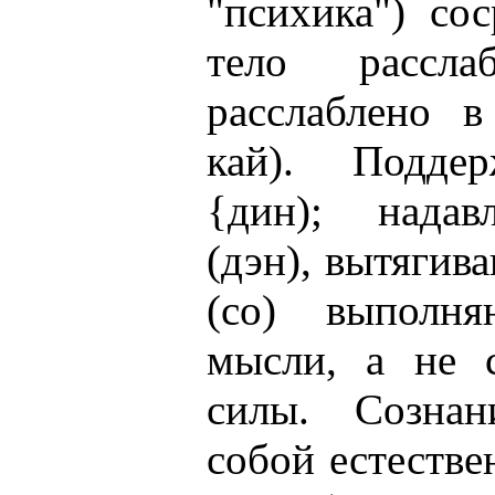
"психика") сос
тело расслаб
расслаблено в
кай). Подде
{дин); надав
(дэн), вытягив
(со) выполн
мысли, а не 
силы. Сознан
собой естестве