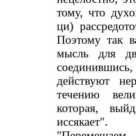
тому, что дух
ци) рассредот
Поэтому так в
мысль для дв
соединившис
действуют нер
течению вел
которая, вый
иссякает".
"Перемещае