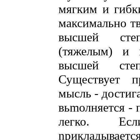
мягким и гибк
максимально т
высшей сте
(тяжелым) и
высшей сте
Существует пр
мысль - достига
вьmолняется -
легко. Е
nрикладываетс