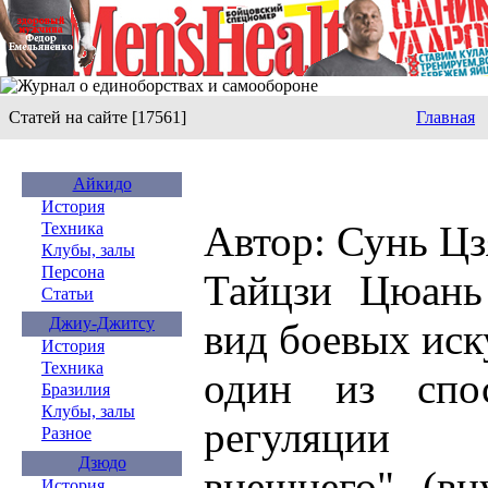
Статей на сайте [17561]
Главная
Айкидо
История
Автор: Сунь Ц
Техника
Клубы, залы
Персона
Тайцзи Цюань
Статьи
Джиу-Джитсу
вид боевых иск
История
Техника
один из спос
Бразилия
Клубы, залы
регуляции 
Разное
Дзюдо
внешнего" (вн
История