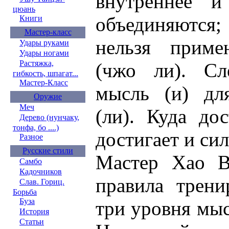
внутреннее и
цюань
объединяются;
Книги
Мастер-класс
нельзя приме
Удары руками
Удары ногами
Растяжка,
(чжо ли). Сле
гибкость, шпагат...
Мастер-Класс
мысль (и) дл
Оружие
Меч
(ли). Куда до
Дерево (нунчаку,
тонфа, бо ....)
достигает и сил
Разное
Русские стили
Мастер Хао В
Самбо
Кадочников
правила трени
Слав. Гориц.
Борьба
Буза
три уровня мы
История
Статьи