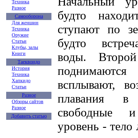
Начальный ур
Техника
Разное
будто находи
Самооборона
Для женщин
ступают по зе
Техника
Оружие
будто встреч
Статьи
Клубы, залы
воды. Второ
Книги
Таеквондо
поднимаютс
История
Техника
Хапкидо
всплывают, во
Статьи
плавания в
Разное
Обзоры сайтов
Разное
свободные и
Добавить статью
уровень - тело