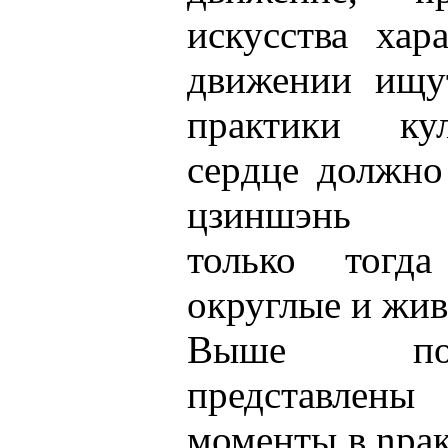
искусства хар
движении ищу
практики кул
сеpдцe должно
цзиншэнь со
только тогд
округлые и жив
Выше по 
представлены
моменты в nра