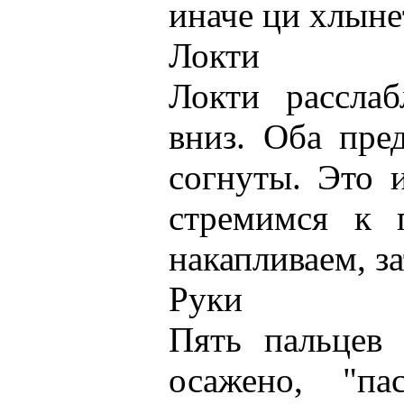
иначе ци хлыне
Локти
Локти расслаб
вниз. Оба пре
согнуты. Это 
стремимся к п
накапливаем, з
Руки
Пять пальцев 
осажено, "па