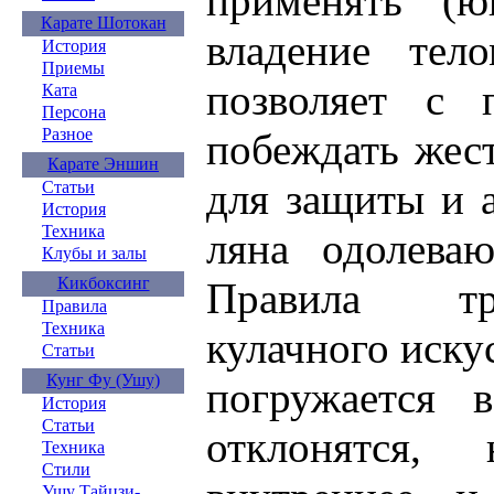
применять (ю
Карате Шотокан
владение тел
История
Приемы
позволяет с 
Ката
Персона
Разное
побеждать жест
Карате Эншин
для защиты и 
Статьи
История
Техника
ляна одолеваю
Клубы и залы
Кикбоксинг
Правила тр
Правила
Техника
кулачного иску
Статьи
Кунг Фу (Ушу)
погружается в
История
Статьи
отклонятся, 
Техника
Стили
Ушу Тайцзи-