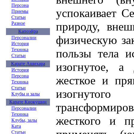
Персона
успокаивает С
Приемы
Статьи
природу, внеш
Разное
Капоэйра
физическую за
Персоналии
История
Техника
пользы тела и
Статьи
изогнутое, а
Карате Ашихара
История
Персона
жесткое и пря
Техника
Статьи
изогнутог
Клубы и залы
Карате Киокушин
трансформир
Персоналии
Техника
жесткого и п
Клубы, залы
Ката
Статьи