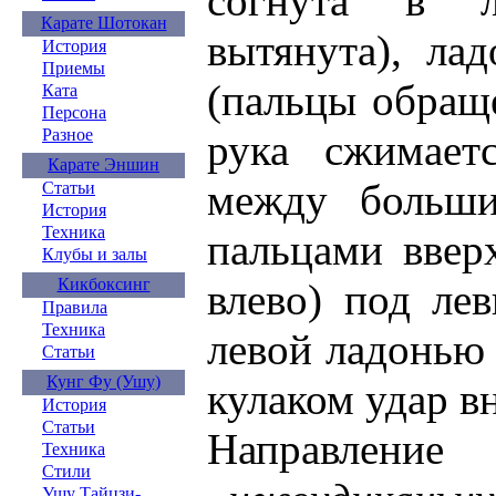
согнута в л
Карате Шотокан
вытянута), ла
История
Приемы
(пальцы обращ
Ката
Персона
Разное
рука сжимает
Карате Эншин
между больши
Статьи
История
Техника
пальцами ввер
Клубы и залы
Кикбоксинг
влево) под ле
Правила
Техника
левой ладонь
Статьи
Кунг Фу (Ушу)
кулаком удар вн
История
Статьи
Направлени
Техника
Стили
Ушу Тайцзи-