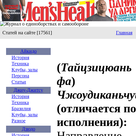
Статей на сайте [17561]
Главная
Айкидо
История
(
Тайцзицюань
Техника
Клубы, залы
Персона
фа
)
Статьи
Джиу-Джитсу
Чжоудиканьчу
История
Техника
(отличается п
Бразилия
Клубы, залы
исполнения):
Разное
Дзюдо
Направле
История