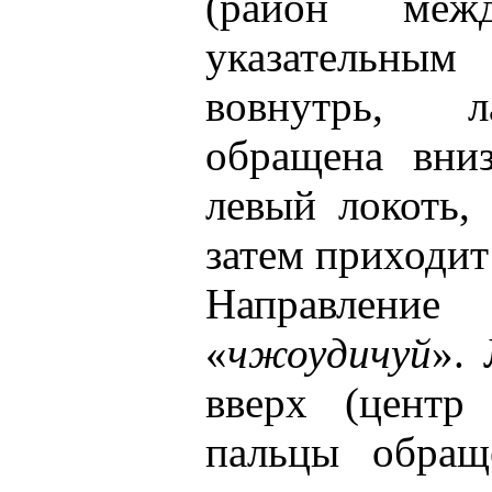
(район ме
указательн
вовнутрь, л
обращена вниз
левый локоть, 
затем приходит
Направле
«
чжоудичуй
».
вверх (центр
пальцы обращ