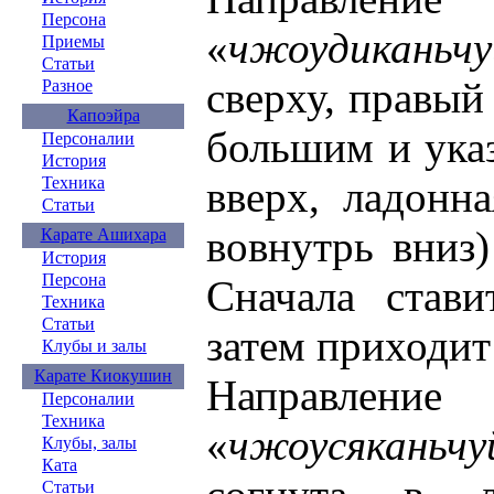
Персона
«
чжоудиканьчу
Приемы
Статьи
сверху, правый
Разное
Капоэйра
большим и ука
Персоналии
История
Техника
вверх, ладонн
Статьи
вовнутрь вниз
Карате Ашихара
История
Персона
Сначала стави
Техника
Статьи
затем приходит
Клубы и залы
Карате Киокушин
Направле
Персоналии
Техника
«
чжоусяканьчу
Клубы, залы
Ката
Статьи