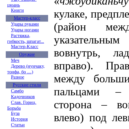
«
чжоудиканьчу
цюань
кулаке, предпл
Книги
Мастер-класс
(район ме
Удары руками
Удары ногами
Растяжка,
указательн
гибкость, шпагат...
Мастер-Класс
вовнутрь, ла
Оружие
Меч
вправо). Пра
Дерево (нунчаку,
тонфа, бо ....)
между больши
Разное
Русские стили
пальцами – 
Самбо
Кадочников
сторона – во
Слав. Гориц.
Борьба
Буза
влево) под ле
История
Статьи