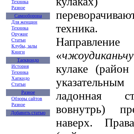
кулаках) 
Техника
Разное
переворачиваю
Самооборона
Для женщин
техника.
Техника
Оружие
Направлен
Статьи
Клубы, залы
«
чжоудиканьчу
Книги
Таеквондо
кулаке (райо
История
Техника
Хапкидо
указательным 
Статьи
ладонная с
Разное
Обзоры сайтов
Разное
вовнутрь) пр
Добавить статью
наверх. Прав