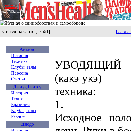
Статей на сайте [17561]
Главна
Айкидо
История
УВОДЯЩИЙ
Техника
Клубы, залы
Персона
(какэ укэ)
Статьи
Джиу-Джитсу
техника:
История
Техника
1.
Бразилия
Клубы, залы
Исходное пол
Разное
Дзюдо
дачи. Руки в б
История