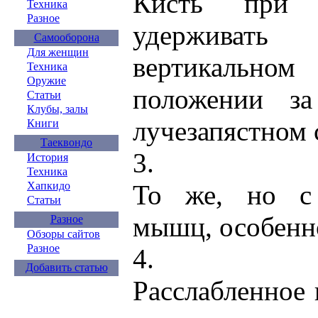
Кисть при 
Техника
Разное
удерживат
Самооборона
Для женщин
вертикальном
Техника
Оружие
положении з
Статьи
Клубы, залы
лучезапястном 
Книги
Таеквондо
3.
История
Техника
Хапкидо
То же, но с
Статьи
мышц, особенн
Разное
Обзоры сайтов
Разное
4.
Добавить статью
Расслабленное 