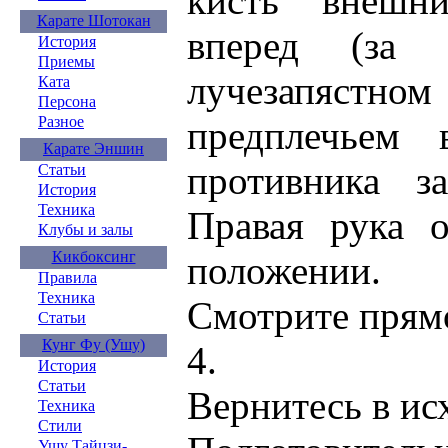
кисть внешн
Карате Шотокан
вперед (за 
История
Приемы
лучезапястном
Ката
Персона
Разное
предплечьем 
Карате Эншин
противника з
Статьи
История
Техника
Правая рука о
Клубы и залы
Кикбоксинг
положении.
Правила
Техника
Смотрите прям
Статьи
Кунг Фу (Ушу)
4.
История
Статьи
Вернитесь в ис
Техника
Стили
Ушу Тайцзи-