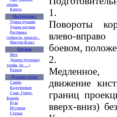
Подготовитель
цюань
1.
Книги
Мастер-класс
Повороты ко
Удары руками
Удары ногами
Растяжка,
влево-вправ
гибкость, шпагат...
Мастер-Класс
боевом, положе
Оружие
Меч
2.
Дерево (нунчаку,
тонфа, бо ....)
Медленное,
Разное
Русские стили
движение кист
Самбо
Кадочников
границ проекц
Слав. Гориц.
Борьба
Буза
вверх-вниз) бе
История
Статьи