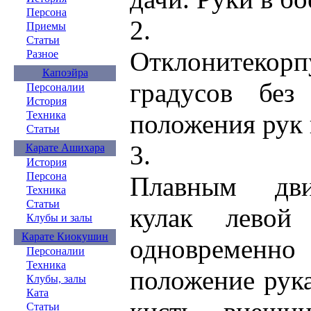
Персона
2.
Приемы
Статьи
Отклонитекорп
Разное
Капоэйра
градусов без
Персоналии
История
Техника
положения рук 
Статьи
3.
Карате Ашихара
История
Персона
Плавным дви
Техника
Статьи
кулак левой 
Клубы и залы
Карате Киокушин
одновременн
Персоналии
Техника
положение рука
Клубы, залы
Ката
Статьи