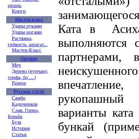
«отсталыми»)
цюань
занимающегося
Книги
Мастер-класс
Ката в Асихар
Удары руками
Удары ногами
Растяжка,
выполняются 
гибкость, шпагат...
Мастер-Класс
партнерами,
Оружие
Меч
неискушенного
Дерево (нунчаку,
тонфа, бо ....)
впечатление
Разное
Русские стили
рукопашный 
Самбо
Кадочников
варианты ката
Слав. Гориц.
Борьба
Буза
бункай (прим
История
Статьи