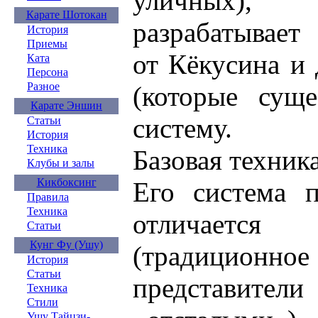
уличных),
Карате Шотокан
разрабатывает
История
Приемы
от Кёкусина и 
Ката
Персона
Разное
(которые суще
Карате Эншин
систему.
Статьи
История
Техника
Базовая техника
Клубы и залы
Кикбоксинг
Его система п
Правила
Техника
отличаетс
Статьи
Кунг Фу (Ушу)
(традиционно
История
Статьи
представите
Техника
Стили
Ушу Тайцзи-