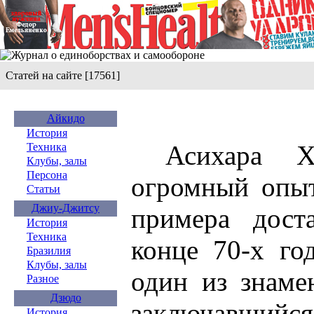
Статей на сайте [17561]
Айкидо
История
Асихара Хид
Техника
Клубы, залы
Персона
огромный опыт
Статьи
Джиу-Джитсу
примера дост
История
Техника
конце 70-х го
Бразилия
Клубы, залы
один из знаме
Разное
Дзюдо
заключавши
История