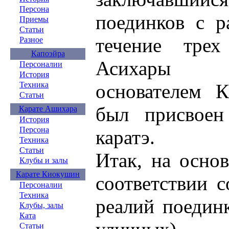
Персона
поединков с р
Приемы
Статьи
течение тре
Разное
Капоэйра
Асихары б
Персоналии
История
Техника
основателем 
Статьи
был присвоен
Карате Ашихара
История
Персона
каратэ.
Техника
Статьи
Итак, на основ
Клубы и залы
Карате Киокушин
соответствии 
Персоналии
Техника
реалий поединк
Клубы, залы
Ката
Статьи