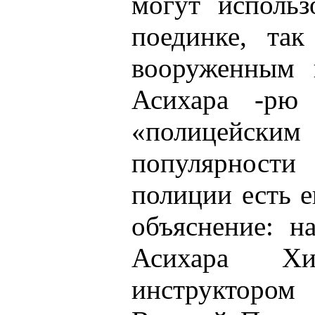
могут использ
поединке, так
вооруженным 
Асихара -рю
«полицейски
популярности
полиции есть е
объяснение: н
Асихара Хид
инструкторо