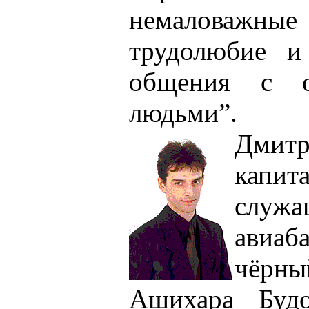
немаловажны
трудолюбие и 
общения с о
людьми”.
Дми
капит
служ
авиаб
чёрн
Ашихара Будо