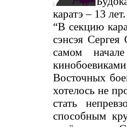
Будо
каратэ – 13 лет.
“В секцию кара
сэнсэя Сергея 
самом начале
кинобоевика
Восточных бое
хотелось не про
стать непревз
способным кру