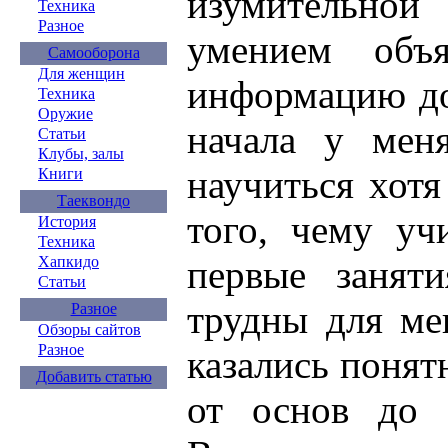
изумительно
Техника
Разное
умением объ
Самооборона
Для женщин
информацию до
Техника
Оружие
начала у мен
Статьи
Клубы, залы
научиться хотя
Книги
Таеквондо
того, чему уч
История
Техника
Хапкидо
первые занят
Статьи
трудны для ме
Разное
Обзоры сайтов
Разное
казались понят
Добавить статью
от основ до 