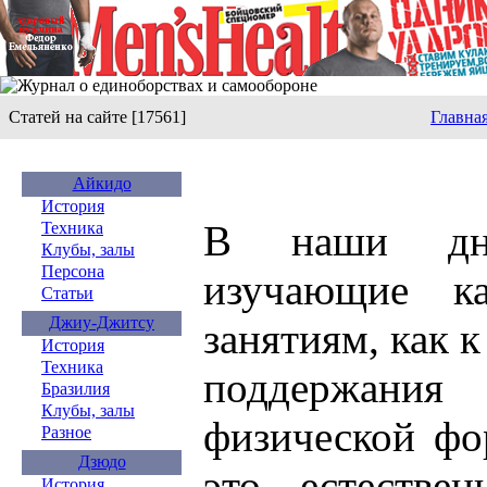
Статей на сайте [17561]
Главна
Айкидо
История
В наши дн
Техника
Клубы, залы
Персона
изучающие ка
Статьи
Джиу-Джитсу
занятиям, как к
История
Техника
поддержания
Бразилия
Клубы, залы
физической фо
Разное
Дзюдо
это естестве
История