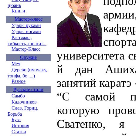
подпо
цюань
армии
Книги
Мастер-класс
кафед
Удары руками
Удары ногами
Растяжка,
спо
гибкость, шпагат...
Мастер-Класс
университета с
Оружие
Меч
й дан Ашиха
Дерево (нунчаку,
тонфа, бо ....)
занятий каратэ -
Разное
Русские стили
“С самой пе
Самбо
Кадочников
которую пров
Слав. Гориц.
Борьба
Буза
Сватенко, я
История
Статьи