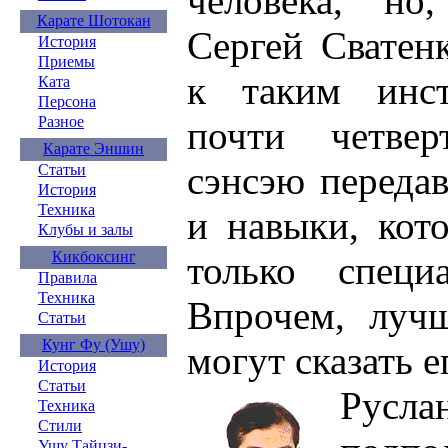
человека, но
Карате Шотокан
Сергей Сватен
История
Приемы
к таким инс
Ката
Персона
Разное
почти четвер
Карате Эншин
сэнсэю передав
Статьи
История
Техника
и навыки, кот
Клубы и залы
Кикбоксинг
только специ
Правила
Техника
Впрочем, лучш
Статьи
Кунг Фу (Ушу)
могут сказать е
История
Статьи
Рус
Техника
Стили
Ушу Тайцзи-