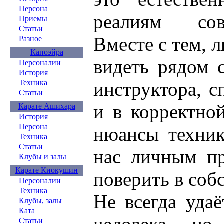
Персона
реалиям сов
Приемы
Статьи
Вместе с тем, 
Разное
Капоэйра
видеть рядом с
Персоналии
История
Техника
инструктора, с
Статьи
и в корректно
Карате Ашихара
История
Персона
нюансы техник
Техника
Статьи
нас личным пр
Клубы и залы
Карате Киокушин
поверить в соб
Персоналии
Техника
Не всегда удаё
Клубы, залы
Ката
Статьи