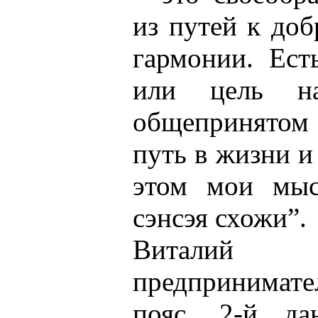
из путей к доб
гармонии. Ест
или цель н
общепринятом 
путь в жизни и
этом мои мы
сэнсэя схожи”.
Виталий А
предпринимате
пояс, 2-й д