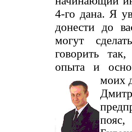
начинающий ин
4-го дана. Я у
донести до ва
могут сдела
говорить так,
опыта и осно
моих 
Дми
предп
пояс