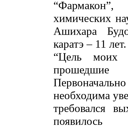
“Фармакон”,
химических нау
Ашихара Будо
каратэ – 11 лет.
“Цель моих 
прошедшие 
Первонача
необходима уве
требовался вы
появило