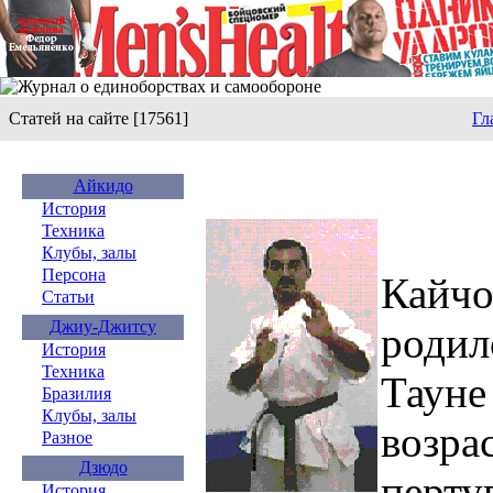
Статей на сайте [17561]
Гл
Айкидо
История
Техника
Клубы, залы
Персона
Кай
Статьи
Джиу-Джитсу
родил
История
Техника
Тауне
Бразилия
Клубы, залы
возра
Разное
Дзюдо
перт
История