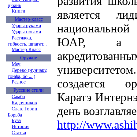
развития школ
цюань
является л
Книги
Мастер-класс
национальной
Удары руками
Удары ногами
Растяжка,
ЮАР, а т
гибкость, шпагат...
Мастер-Класс
акредитова
Оружие
Меч
университет
Дерево (нунчаку,
тонфа, бо ....)
создается о
Разное
Русские стили
Каратэ Интернэ
Самбо
Кадочников
день возглавля
Слав. Гориц.
Борьба
Буза
http://www.ashi
История
Статьи