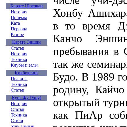
числе учи-дэ
Карате Шотокан
Хонбу Ашихара
История
Приемы
в то время Д
Ката
Персона
Разное
Канчо Эншин
Карате Эншин
пребывания в
Статьи
История
Техника
так же семина
Клубы и залы
Кикбоксинг
Будо. В 1989 г
Правила
Техника
родину, Кайчо
Статьи
Кунг Фу (Ушу)
открытый турни
История
Статьи
как ПиАр соб
Техника
Стили
Ушу Тайцзи-