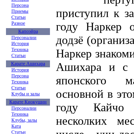
Персона
приступил к за
Приемы
Статьи
году Наркер о
Разное
Капоэйра
додзё (организ
Персоналии
История
Техника
Наркер знаком
Статьи
Ашихара и с 
Карате Ашихара
История
Персона
японского ма
Техника
Статьи
основной в это
Клубы и залы
Карате Киокушин
году Кайчо
Персоналии
Техника
несколких ме
Клубы, залы
Ката
Статьи