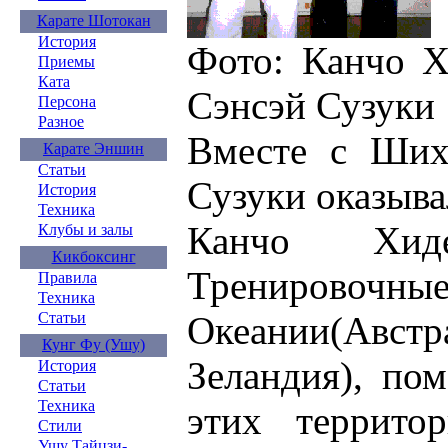
Карате Шотокан
История
Фото: Канчо 
Приемы
Ката
Сэнсэй Сузуки
Персона
Разное
Вместе с Ших
Карате Эншин
Статьи
Сузуки оказыва
История
Техника
Канчо Хиде
Клубы и залы
Кикбоксинг
Тренировочны
Правила
Техника
Статьи
Океании(Ав
Кунг Фу (Ушу)
Зеландия), по
История
Статьи
Техника
этих террито
Стили
Ушу Тайцзи-