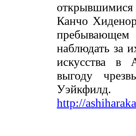
открывшимис
Канчо Хиденор
пребывающе
наблюдать за и
искусства в А
выгоду чрезв
Уэйкфилд.
http://ashiharak