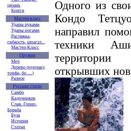
Одного из сво
цюань
Книги
Кондо Тетцу
Мастер-класс
Удары руками
направил помо
Удары ногами
Растяжка,
техники Аш
гибкость, шпагат...
Мастер-Класс
территории
Оружие
Меч
Дерево (нунчаку,
открывших нов
тонфа, бо ....)
Разное
Русские стили
Самбо
Кадочников
Слав. Гориц.
Борьба
Буза
История
Статьи