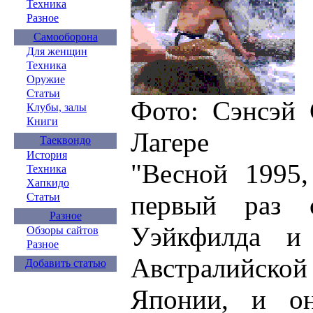
Техника
Разное
Самооборона
Для женщин
Техника
Оружие
Статьи
Фото: Сэнсэй 
Клубы, залы
Книги
Лагере
Таеквондо
История
"Весной 1995,
Техника
Хапкидо
первый раз с
Статьи
Разное
Уэйкфилда и
Обзоры сайтов
Разное
Австралийской
Добавить статью
Японии, и он