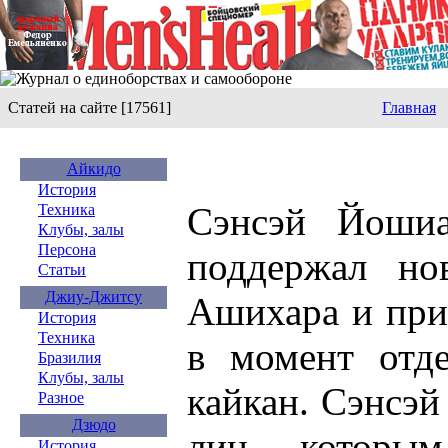
Статей на сайте [17561]
Главная
Айкидо
История
Сэнсэй Йошиа
Техника
Клубы, залы
Персона
поддержал но
Статьи
Джиу-Джитсу
Ашихара и при
История
Техника
в момент отд
Бразилия
Клубы, залы
кайкан. Сэнсэй
Разное
Дзюдо
лиц, которы
История