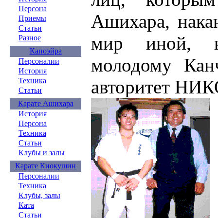
Персона
Ашихара, нака
Приемы
Статьи
мир иной, н
Разное
Капоэйра
молодому Кан
Персоналии
История
Техника
авторитет НИК
Статьи
Карате Ашихара
История
Персона
Техника
Статьи
Клубы и залы
Карате Киокушин
Персоналии
Техника
Клубы, залы
Ката
Статьи