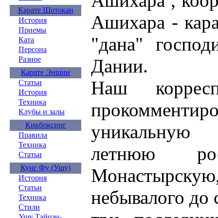
Ашихара , коо
Карате Шотокан
Ашихара - кара
История
Приемы
"дана" господ
Ката
Персона
Разное
Дании.
Карате Эншин
Наш корресп
Статьи
История
Техника
прокомментир
Клубы и залы
Кикбоксинг
уникальную 
Правила
Техника
летнюю ро
Статьи
Кунг Фу (Ушу)
Монастырскую,
История
Статьи
небывалого до с
Техника
Стили
Ушу Тайцзи-