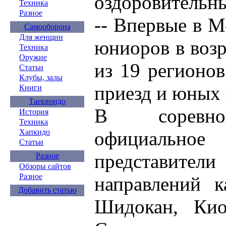
оздоровительн
Техника
Разное
-- Впервые в М
Самооборона
Для женщин
юниоров в возр
Техника
Оружие
из 19 регионо
Статьи
Клубы, залы
приезд и юных 
Книги
Таеквондо
В соревно
История
Техника
Хапкидо
официаль
Статьи
представи
Разное
Обзоры сайтов
Разное
направлений к
Добавить статью
Шидокан, Кио