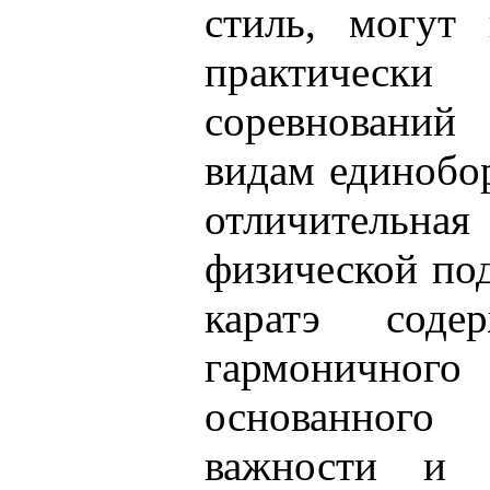
стиль, могут 
практическ
соревновани
видам единобор
отличитель
физической по
каратэ содер
гармоничн
основанног
важности и в