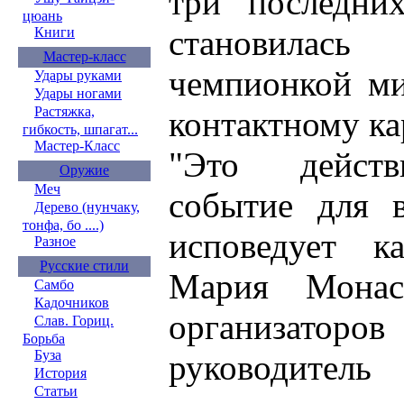
три последни
цюань
становила
Книги
Мастер-класс
чемпионкой ми
Удары руками
Удары ногами
Растяжка,
контактному ка
гибкость, шпагат...
Мастер-Класс
"Это действ
Оружие
Меч
событие для в
Дерево (нунчаку,
тонфа, бо ....)
исповедует ка
Разное
Русские стили
Мария Монас
Самбо
Кадочников
организат
Слав. Гориц.
Борьба
Буза
руководитель
История
Статьи