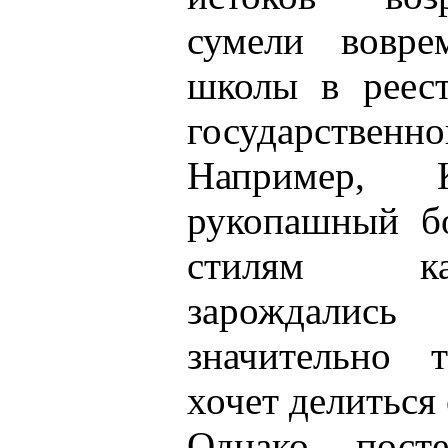
сумели вовре
школы в реест
государствен
Например, Ки
рукопашный бо
стилям ка
зарождались
значительно 
хочет делиться
Однако посте