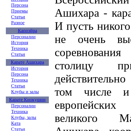
Персона
Ашихара - кар
Приемы
Статьи
И пусть никог
Разное
Капоэйра
не очень вы
Персоналии
История
Техника
соревновани
Статьи
столицу пр
Карате Ашихара
История
Персона
действительно
Техника
Статьи
том числе и
Клубы и залы
Карате Киокушин
европейских
Персоналии
Техника
великого М
Клубы, залы
Ката
Статьи