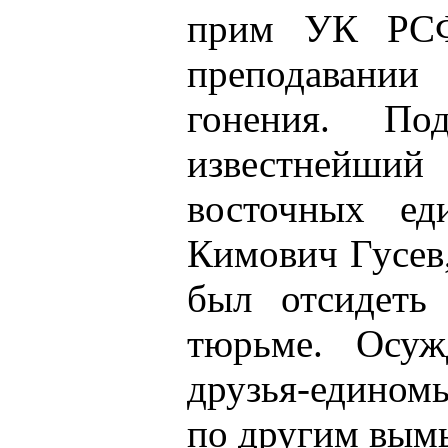
прим УК РСФ
преподавании
гонения. По
известнейши
восточных ед
Кимович Гусев
был отсидеть
тюрьме. Осу
друзья-едином
по другим вым