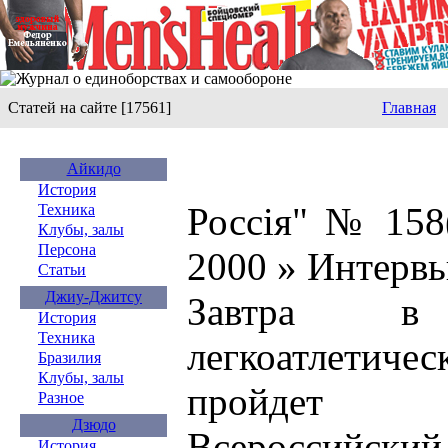
Статей на сайте [17561]
Главная
Айкидо
История
Россiя" № 158
Техника
Клубы, залы
Персона
2000 » Интерв
Статьи
Джиу-Джитсу
Завтра 
История
Техника
легкоатлетич
Бразилия
Клубы, залы
пройдет 
Разное
Дзюдо
Всероссийс
История