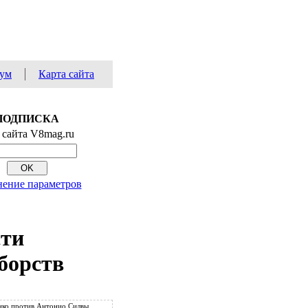
ум
Карта сайта
ПОДПИСКА
 сайта V8mag.ru
ение параметров
сти
борств
ко против Антонио Силвы.