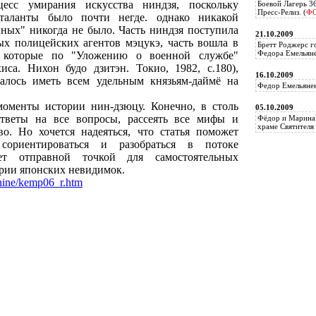
цесс умирания искусства ниндзя, поскольку
Боевой Лагерь 3
Пресс-Релиз. (
Ф
аланты было почти негде. однако никакой
нных" никогда не было. Часть ниндзя поступила
21.10.2009
ных полицейских агентов мэцукэ, часть вошла в
Бретт Роджерс г
Федора Емельяне
, которые по "Уложению о военной службе"
иса. Нихон будо дзитэн. Токио, 1982, с.180),
16.10.2009
алось иметь всем удельным князьям-даймё на
Федор Емельянен
моменты истории нин-дзюцу. Конечно, в столь
05.10.2009
ответы на все вопросы, рассеять все мифы и
Фёдор и Марина 
храме Святителя 
о. Но хочется надеяться, что статья поможет
сориентироваться и разобраться в потоке
т отправной точкой для самостоятельных
ории японских невидимок.
hine/kemp06_r.htm