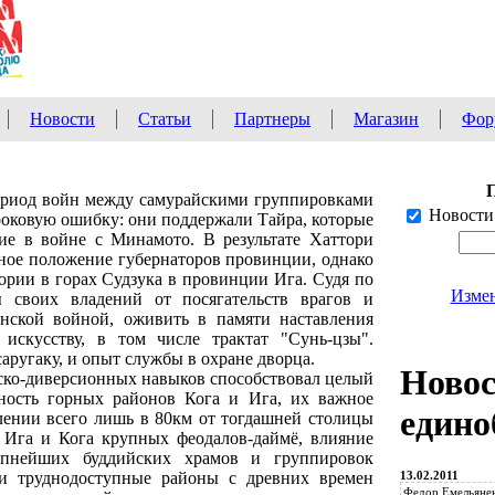
Новости
Статьи
Партнеры
Магазин
Фор
период войн между самурайскими группировками
Новости
роковую ошибку: они поддержали Тайра, которые
ие в войне с Минамото. В результате Хаттори
дное положение губернаторов провинции, однако
ории в горах Судзука в провинции Ига. Судя по
Измен
ы своих владений от посягательств врагов и
анской войной, оживить в памяти наставления
искусству, в том числе трактат "Сунь-цзы".
саругаку, и опыт службы в охране дворца.
Ново
ско-диверсионных навыков способствовал целый
пность горных районов Кога и Ига, их важное
едино
алении всего лишь в 80км от тогдашней столицы
 Ига и Кога крупных феодалов-даймё, влияние
рупнейших буддийских храмов и группировок
13.02.2011
ти труднодоступные районы с древних времен
Федор Емельянен