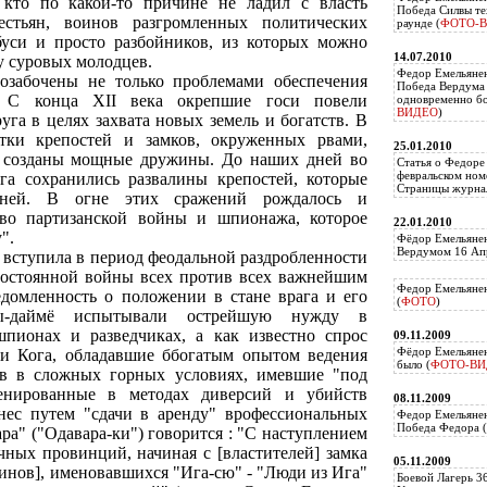
 кто по какой-то причине не ладил с власть
Победа Силвы те
стьян, воинов разгромленных политических
раунде (
ФОТО-
буси и просто разбойников, из которых можно
14.07.2010
у суровых молодцев.
Федор Емельяне
озабочены не только проблемами обеспечения
Победа Вердума 
. С конца XII века окрепшие госи повели
одновременно б
ВИДЕО
)
га в целях захвата новых земель и богатств. В
тки крепостей и замков, окруженных рвами,
25.01.2010
, созданы мощные дружины. До наших дней во
Статья о Федоре
февральском ном
га сохранились развалины крепостей, которые
Страницы журнал
дней. В огне этих сражений рождалось и
тво партизанской войны и шпионажа, которое
22.01.2010
".
Фёдор Емельянен
Вердумом 16 Апр
 вступила в период феодальной раздробленности
постоянной войны всех против всех важнейшим
Федор Емельянен
едомленность о положении в стане врага и его
(
ФОТО
)
лы-даймё испытывали острейшую нужду в
пионах и разведчиках, а как известно спрос
09.11.2009
Фёдор Емельянен
 и Кога, обладавшие ббогатым опытом ведения
было (
ФОТО-ВИ
ев в сложных горных условиях, имевшие "под
ренированные в методах диверсий и убийств
08.11.2009
нес путем "сдачи в аренду" врофессиональных
Федор Емельянен
Победа Федора (
ра" ("Одавара-ки") говорится : "С наступлением
чных провинций, начиная с [властителей] замка
05.11.2009
оинов], именовавшихся "Ига-сю" - "Люди из Ига"
Боевой Лагерь 3