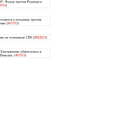
60': Федор против Роджерса.
ОТО
)
отовится к поединку против
нко (
ФОТО
)
ко на телеканале CBS (
ВИДЕО
)
Емельяненко обвенчались в
Николая. (
ФОТО
)