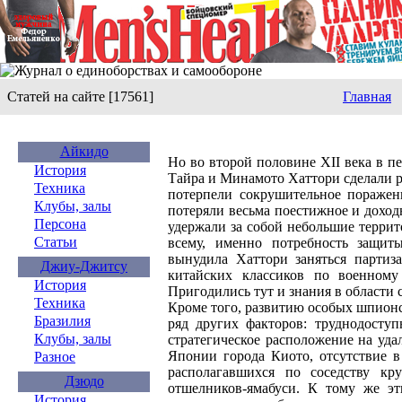
Статей на сайте [17561]
Главная
Айкидо
Но во второй половине XII века в 
История
Тайра и Минамото Хаттори сделали 
Техника
потерпели сокрушительное поражен
Клубы, залы
потеряли весьма поестижное и дохо
Персона
удержали за собой небольшие террит
Статьи
всему, именно потребность защит
вынудила Хаттори заняться партиз
Джиу-Джитсу
китайских классиков по военному 
История
Пригодились тут и знания в области 
Техника
Кроме того, развитию особых шпион
Бразилия
ряд других факторов: труднодосту
Клубы, залы
стратегическое расположение на уд
Японии города Киото, отсутствие в
Разное
располагавшихся по соседству к
Дзюдо
отшелников-ямабуси. К тому же э
История