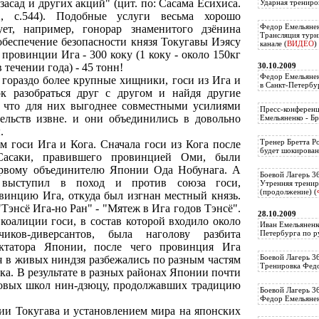
засад и других акций" (цит. по: Сасама Есихиса.
Ударная трениро
, с.544). Подобные услуги весьма хорошо
Федор Емельянен
ует, например, гонорар знаменитого дзёнина
Трансляция тур
обеспечение безопасности князя Токугавы Иэясу
канале (
ВИДЕО
)
провинции Ига - 300 коку (1 коку - около 150кг
30.10.2009
 течении года) - 45 тонн!
Федор Емельянен
 гораздо более крупные хищники, госи из Ига и
в Санкт-Петербу
ок разобраться друг с другом и найдя другие
, что для них выгоднее совместными усилиями
Пресс-конференц
ельств извне. и они объединились в довольно
Емельяненко - Бр
.
Тренер Бретта Р
м госи Ига и Кога. Сначала госи из Кога после
будет шокирован
Сасаки, правившего провинцией Оми, были
ервому объединителю Японии Ода Нобунага. А
Боевой Лагерь 3
 выступил в поход и против союза госи,
Утренняя тренир
(продолжение) (
винцию Ига, откуда был изгнан местный князь.
Тэнсё Ига-но Ран" - "Мятеж в Ига годов Тэнсё".
28.10.2009
коалиции госи, в состав которой входило около
Иван Емельяненк
чиков-диверсантов, была наголову разбита
Петербурга по р
иктатора Японии, после чего провинция Ига
Боевой Лагерь 3
ся в живых ниндзя разбежались по разным частям
Тренировка Федо
ка. В результате в разных районах Японии почти
новых школ нин-дзюцу, продолжавших традицию
Боевой Лагерь 3
Федор Емельяненк
тии Токугава и установлением мира на японских