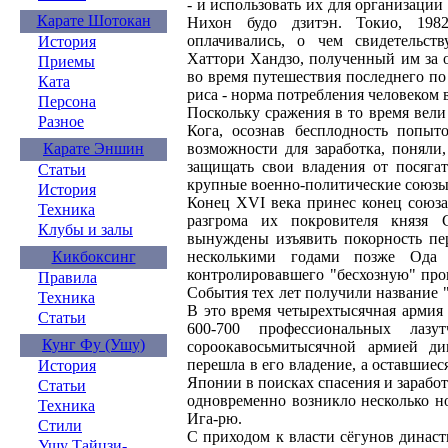
- и использовать их для организации 
Карате Шотокан
Нихон будо дзитэн. Токио, 1982
оплачивались, о чем свидетельств
История
Хаттори Хандзо, полученный им за 
Приемы
во время путешествия последнего по 
Ката
риса - норма потребления человеком в
Персона
Поскольку сражения в то время вели
Разное
Кога, осознав бесплодность попыт
Карате Эншин
возможности для заработка, поняли
защищать свои владения от посягат
Статьи
крупные военно-политические союзы
История
Конец XVI века принес конец союза
Техника
разгрома их покровителя князя 
Клубы и залы
вынуждены изъявить покорность п
Кикбоксинг
несколькими годами позже Ода
контролировавшего "бесхозную" про
Правила
События тех лет получили название "
Техника
В это время четырехтысячная армия 
Статьи
600-700 профессиональных лазут
Кунг Фу (Ушу)
сороокавосьмитысячной армией д
перешла в его владение, а оставшие
История
Японии в поисках спасения и заработ
Статьи
одновременно возникло несколько 
Техника
Ига-рю.
Стили
С приходом к власти сёгунов динас
Ушу Тайцзи-