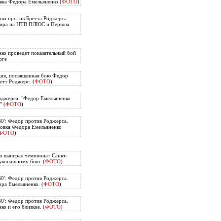
вка Федора Емельяненко (
ФОТО
)
ко против Бретта Роджерса.
нира на НТВ ПЛЮС и Первом
ко проведет показательный бой
рге
ия, посвященная бою Федор
етт Роджерс. (
ФОТО
)
оджерса: "Федор Емельяненко
" (
ФОТО
)
60': Федор против Роджерса.
овка Федора Емельяненко
ФОТО
)
о выиграл чемпионат Санкт-
укопашному бою. (
ФОТО
)
60': Федор против Роджерса.
ра Емельяненко. (
ФОТО
)
60': Федор против Роджерса.
о и его близкие. (
ФОТО
)