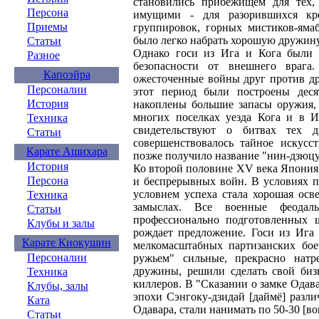
становились прибежищем для тех,
Персона
имущими - для разорившихся кре
Приемы
группировок, горных мистиков-яма
было легко набрать хорошую дружин
Статьи
Однако госи из Ига и Кога были 
Разное
безопасности от внешнего врага
Капоэйра
ожесточенные войны друг против дру
Персоналии
этот период были построены деся
История
накоплены большие запасы оружия
многих поселках уезда Кога и в И
Техника
свидетельствуют о битвах тех 
Статьи
совершенствовалось тайное искусс
Карате Ашихара
позже получило название "нин-дзюцу
История
Ко второй половине XV века Япония
Персона
и беспрерывных войн. В условиях 
условием успеха стала хорошая осв
Техника
замыслах. Все военные феода
Статьи
профессионально подготовленных ш
Клубы и залы
рождает предложение. Госи из Ига
Карате Киокушин
мелкомасштабных партизанских бо
Персоналии
ружьем" сильные, прекрасно нат
дружины, решили сделать свой биз
Техника
киллеров. В "Сказании о замке Одава
Клубы, залы
эпохи Сэнгоку-дзидай [даймё] разли
Ката
Одавара, стали нанимать по 50-30 [в
Статьи