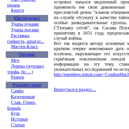
островах начался медленный про
цюань
применить им свои диковинные т
Книги
пресловутой резни "кланов отверже
на службу сёгунату в качестве тай
Мастер-класс
особые разведывательные группы
Удары руками
("Гунъяку ситэй", см. Сасама Псих
Удары ногами
принятому в 1651 году, предписыв
Растяжка,
случай войны.
гибкость, шпагат...
Вот так видятся автору основные 
Мастер-Класс
кратком очерке невозможно дать 
иллюзии, окружающие это искусств
Оружие
серьёзным поклонникам ниндзя 
Меч
информации на эту тему, стане
Дерево (нунчаку,
увлекательных исследований по ист
тонфа, бо ....)
http://members.tripod.com/~CombatMac
Разное
Русские стили
Вернуться в раздел....
Самбо
Кадочников
Слав. Гориц.
Борьба
Буза
История
Статьи