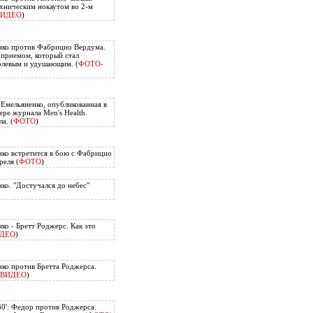
хническим нокаутом во 2-м
ВИДЕО
)
нко против Фабрицио Вердума.
приемом, который стал
олевым и удушающим. (
ФОТО-
 Емельяненко, опубликованная в
ере журнала Men's Health.
а. (
ФОТО
)
ко встретится в бою с Фабрицио
еля (
ФОТО
)
ко. "Достучался до небес"
ко - Бретт Роджерс. Как это
ДЕО
)
ко против Бретта Роджерса.
ВИДЕО
)
60': Федор против Роджерса.