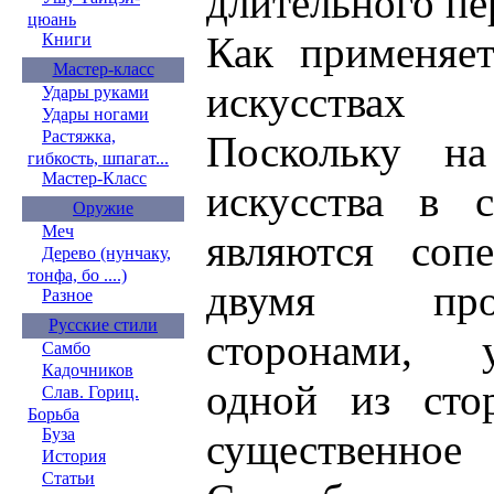
длительного пе
цюань
Как применяе
Книги
Мастер-класс
искусствах
Удары руками
Удары ногами
Растяжка,
Поскольку на
гибкость, шпагат...
Мастер-Класс
искусства в 
Оружие
Меч
являются соп
Дерево (нунчаку,
тонфа, бо ....)
двумя прот
Разное
Русские стили
сторонами, 
Самбо
Кадочников
одной из сто
Слав. Гориц.
Борьба
Буза
существенно
История
Статьи