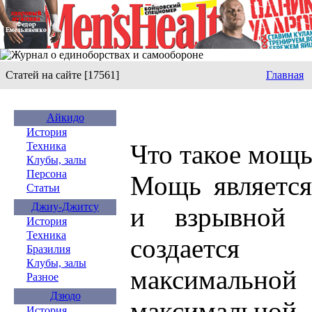
Статей на сайте [17561]
Главная
Айкидо
История
Что такое мощь
Техника
Клубы, залы
Персона
Мощь является
Статьи
Джиу-Джитсу
и взрывной 
История
Техника
создается 
Бразилия
Клубы, залы
максимальной
Разное
Дзюдо
максимальной
История