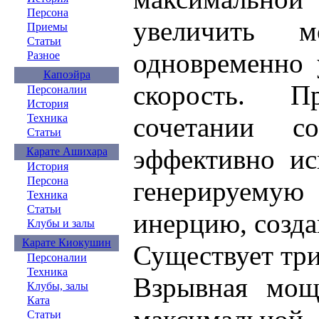
Персона
увеличить м
Приемы
Статьи
одновременно 
Разное
Капоэйра
скорость. 
Персоналии
История
Техника
сочетании с
Статьи
эффективно ис
Карате Ашихара
История
Персона
генерируему
Техника
Статьи
инерцию, созд
Клубы и залы
Карате Киокушин
Существует тр
Персоналии
Техника
Взрывная мощ
Клубы, залы
Ката
Статьи