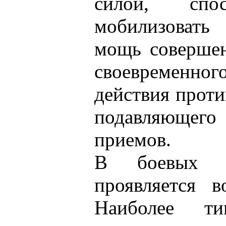
силой, спо
мобилизова
мощь совершен
своевременног
действия прот
подавляюще
приемов.
В боевых и
проявляется в
Наиболее т