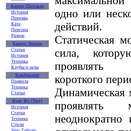
максимальной
Карате Шотокан
одно или неск
История
Приемы
действий.
Ката
Персона
Разное
Статическая м
Карате Эншин
сила, котор
Статьи
История
Техника
проявлять 
Клубы и залы
Кикбоксинг
короткого пери
Правила
Техника
Динамическая 
Статьи
Кунг Фу (Ушу)
проявлять 
История
Статьи
неоднократно 
Техника
Стили
Ушу Тайцзи-