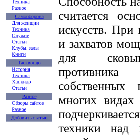
Способность н
Техника
Разное
считается осн
Самооборона
Для женщин
искусств. При
Техника
Оружие
и захватов мо
Статьи
Клубы, залы
для сковыв
Книги
Таеквондо
противника
История
Техника
Хапкидо
собственных 
Статьи
многих видах 
Разное
Обзоры сайтов
Разное
подчеркивае
Добавить статью
техники над 